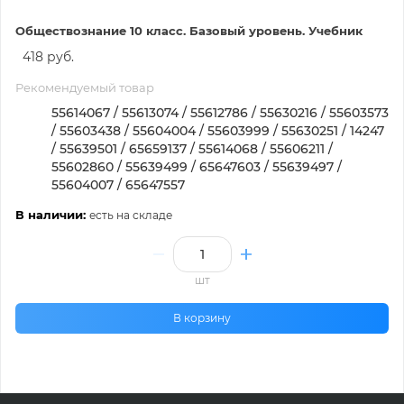
Обществознание 10 класс. Базовый уровень. Учебник
418 руб.
Рекомендуемый товар
55614067 / 55613074 / 55612786 / 55630216 / 55603573
/ 55603438 / 55604004 / 55603999 / 55630251 / 14247
/ 55639501 / 65659137 / 55614068 / 55606211 /
55602860 / 55639499 / 65647603 / 55639497 /
55604007 / 65647557
В наличии:
есть на складе
шт
В корзину