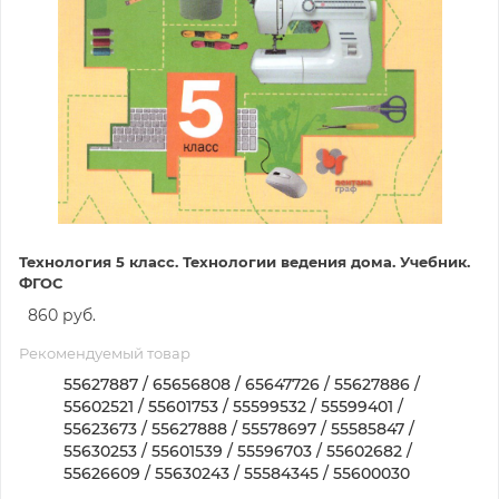
Технология 5 класс. Технологии ведения дома. Учебник.
ФГОС
860 руб.
Рекомендуемый товар
55627887 / 65656808 / 65647726 / 55627886 /
55602521 / 55601753 / 55599532 / 55599401 /
55623673 / 55627888 / 55578697 / 55585847 /
55630253 / 55601539 / 55596703 / 55602682 /
55626609 / 55630243 / 55584345 / 55600030