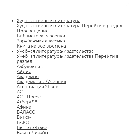
Художественная литература
Художественная литература
Перейти в раздел
Просвещение
Библиотека классики
Зарубежная классика
Книга на все времена
Учебная литература/Издательства
Учебная литература/Издательства
Перейти в
раздел
Азбуковник
Айрис
Академия
Академкнига/Учебник
Ассоциация 21 век
АСТ
АСТ-Пресс
Атберг98
Афина
БАЛАСС
Бином
ВАКО
Вентана-Граф
Весна-Дизайн