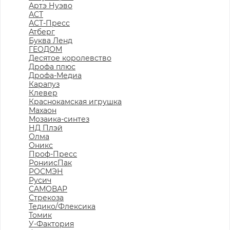
Артэ Нуэво
АСТ
АСТ-Пресс
Атберг
Буква Ленд
ГЕОДОМ
Десятое королевство
Дрофа плюс
Дрофа-Медиа
Карапуз
Клевер
Краснокамская игрушка
Махаон
Мозаика-синтез
НД Плэй
Олма
Оникс
Проф-Пресс
РониисПак
РОСМЭН
Русич
САМОВАР
Стрекоза
Тедико/Флексика
Томик
У-Фактория