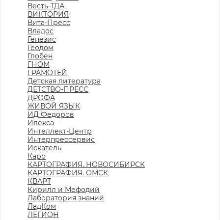
Весть-ТДА
ВИКТОРИЯ
Вита-Пресс
Владос
Генезис
Геодом
Глобен
ГНОМ
ГРАМОТЕЙ
Детская литература
ДЕТСТВО-ПРЕСС
ДРОФА
ЖИВОЙ ЯЗЫК
ИД Федоров
Илекса
Интеллект-Центр
Интерпрессервис
Искатель
Каро
КАРТОГРАФИЯ. НОВОСИБИРСК
КАРТОГРАФИЯ. ОМСК
КВАРТ
Кирилл и Мефодий
Лаборатория знаний
ЛадКом
ЛЕГИОН