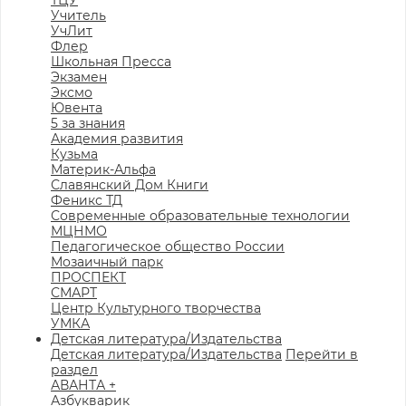
ТЦУ
Учитель
УчЛит
Флер
Школьная Пресса
Экзамен
Эксмо
Ювента
5 за знания
Академия развития
Кузьма
Материк-Альфа
Славянский Дом Книги
Феникс ТД
Современные образовательные технологии
МЦНМО
Педагогическое общество России
Мозаичный парк
ПРОСПЕКТ
СМАРТ
Центр Культурного творчества
УМКА
Детская литература/Издательства
Детская литература/Издательства
Перейти в
раздел
АВАНТА +
Азбукварик