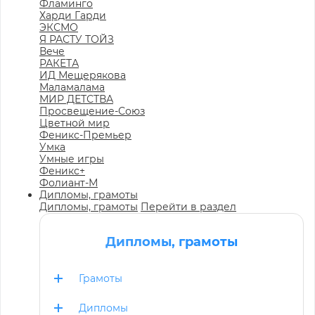
Фламинго
Харди Гарди
ЭКСМО
Я РАСТУ ТОЙЗ
Вече
РАКЕТА
ИД Мещерякова
Маламалама
МИР ДЕТСТВА
Просвещение-Союз
Цветной мир
Феникс-Премьер
Умка
Умные игры
Феникс+
Фолиант-М
Дипломы, грамоты
Дипломы, грамоты
Перейти в раздел
Дипломы, грамоты
Грамоты
Дипломы