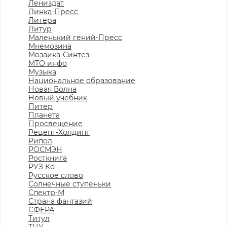
Лениздат
Линка-Пресс
Литера
Литур
Маленький гений-Пресс
Мнемозина
Мозаика-Синтез
МТО инфо
Музыка
Национальное образование
Новая Волна
Новый учебник
Питер
Планета
Просвещение
Рецепт-Холдинг
Рипол
РОСМЭН
Росткнига
РУЗ Ко
Русское слово
Солнечные ступеньки
Спектр-М
Страна фантазий
СФЕРА
Титул