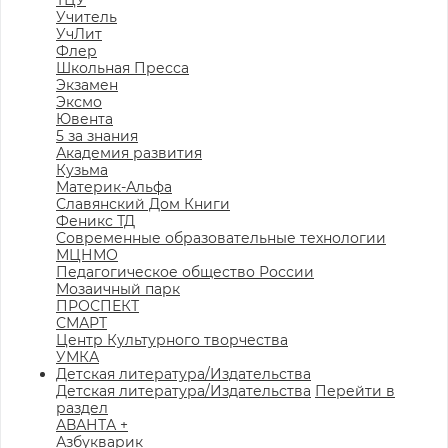
ТЦУ
Учитель
УчЛит
Флер
Школьная Пресса
Экзамен
Эксмо
Ювента
5 за знания
Академия развития
Кузьма
Материк-Альфа
Славянский Дом Книги
Феникс ТД
Современные образовательные технологии
МЦНМО
Педагогическое общество России
Мозаичный парк
ПРОСПЕКТ
СМАРТ
Центр Культурного творчества
УМКА
Детская литература/Издательства
Детская литература/Издательства
Перейти в
раздел
АВАНТА +
Азбукварик