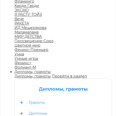
Фламинго
Харди Гарди
ЭКСМО
Я РАСТУ ТОЙЗ
Вече
РАКЕТА
ИД Мещерякова
Маламалама
МИР ДЕТСТВА
Просвещение-Союз
Цветной мир
Феникс-Премьер
Умка
Умные игры
Феникс+
Фолиант-М
Дипломы, грамоты
Дипломы, грамоты
Перейти в раздел
Дипломы, грамоты
Грамоты
Дипломы