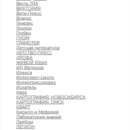
Весть-ТДА
ВИКТОРИЯ
Вита-Пресс
Владос
Генезис
Геодом
Глобен
ГНОМ
ГРАМОТЕЙ
Детская литература
ДЕТСТВО-ПРЕСС
ДРОФА
ЖИВОЙ ЯЗЫК
ИД Федоров
Илекса
Интеллект-Центр
Интерпрессервис
Искатель
Каро
КАРТОГРАФИЯ. НОВОСИБИРСК
КАРТОГРАФИЯ. ОМСК
КВАРТ
Кирилл и Мефодий
Лаборатория знаний
ЛадКом
ЛЕГИОН