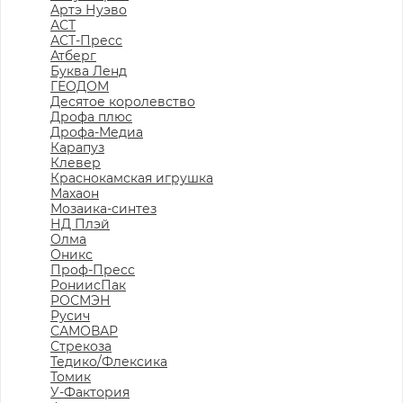
Артэ Нуэво
АСТ
АСТ-Пресс
Атберг
Буква Ленд
ГЕОДОМ
Десятое королевство
Дрофа плюс
Дрофа-Медиа
Карапуз
Клевер
Краснокамская игрушка
Махаон
Мозаика-синтез
НД Плэй
Олма
Оникс
Проф-Пресс
РониисПак
РОСМЭН
Русич
САМОВАР
Стрекоза
Тедико/Флексика
Томик
У-Фактория