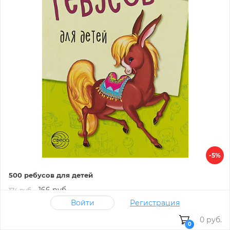
-5%
500 ребусов для детей
166 руб.
174 руб.
Войти
Регистрация
В наличии:
есть на складе
0 руб.
0