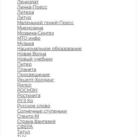
Лениздат
Линка-Пресс
Литера
Литур
Маленький гений-Пресс
Мнемозина
Мозаика-Синтез
МТО инфо
Музыка
Национальное образование
Новая Волна
Новый учебник
Питер
Планета
Просвещение
Рецепт-Холдинг
Рипол
РОСМЭН
Росткнига
РУЗ Ко
Русское слово
Солнечные ступеньки
Спектр-М
Страна фантазий
СФЕРА
Титул