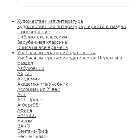
Художественная литература
Художественная литература
Перейти в раздел
Просвещение
Библиотека классики
Зарубежная классика
Книга на все времена
Учебная литература/Издательства
Учебная литература/Издательства
Перейти в
раздел
Азбуковник
Айрис
Академия
Академкнига/Учебник
Ассоциация 21 век
АСТ
АСТ-Пресс
Атберг98
Афина
БАЛАСС
Бином
ВАКО
Вентана-Граф
Весна-Дизайн