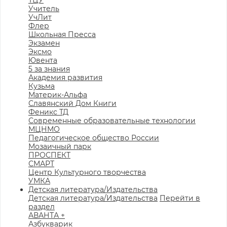
ТЦУ
Учитель
УчЛит
Флер
Школьная Пресса
Экзамен
Эксмо
Ювента
5 за знания
Академия развития
Кузьма
Материк-Альфа
Славянский Дом Книги
Феникс ТД
Современные образовательные технологии
МЦНМО
Педагогическое общество России
Мозаичный парк
ПРОСПЕКТ
СМАРТ
Центр Культурного творчества
УМКА
Детская литература/Издательства
Детская литература/Издательства
Перейти в
раздел
АВАНТА +
Азбукварик