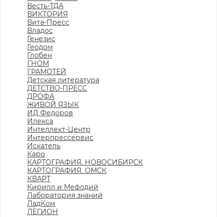
Весть-ТДА
ВИКТОРИЯ
Вита-Пресс
Владос
Генезис
Геодом
Глобен
ГНОМ
ГРАМОТЕЙ
Детская литература
ДЕТСТВО-ПРЕСС
ДРОФА
ЖИВОЙ ЯЗЫК
ИД Федоров
Илекса
Интеллект-Центр
Интерпрессервис
Искатель
Каро
КАРТОГРАФИЯ. НОВОСИБИРСК
КАРТОГРАФИЯ. ОМСК
КВАРТ
Кирилл и Мефодий
Лаборатория знаний
ЛадКом
ЛЕГИОН