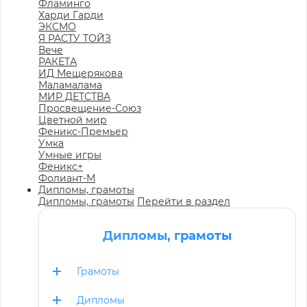
Фламинго
Харди Гарди
ЭКСМО
Я РАСТУ ТОЙЗ
Вече
РАКЕТА
ИД Мещерякова
Маламалама
МИР ДЕТСТВА
Просвещение-Союз
Цветной мир
Феникс-Премьер
Умка
Умные игры
Феникс+
Фолиант-М
Дипломы, грамоты
Дипломы, грамоты
Перейти в раздел
Дипломы, грамоты
Грамоты
Дипломы