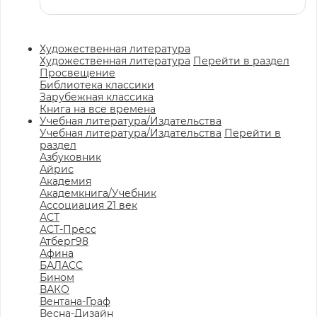
Художественная литература
Художественная литература
Перейти в раздел
Просвещение
Библиотека классики
Зарубежная классика
Книга на все времена
Учебная литература/Издательства
Учебная литература/Издательства
Перейти в
раздел
Азбуковник
Айрис
Академия
Академкнига/Учебник
Ассоциация 21 век
АСТ
АСТ-Пресс
Атберг98
Афина
БАЛАСС
Бином
ВАКО
Вентана-Граф
Весна-Дизайн