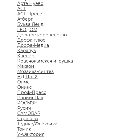
Артэ Нуэво
АСТ
АСТ-Пресс
Атберг
Буква Ленд
ГЕОДОМ
Десятое королевство
Дрофа плюс
Дрофа-Медиа
Карапуз
Клевер
Краснокамская игрушка
Махаон
Мозаика-синтез
НД Плэй
Олма
Оникс
Проф-Пресс
РониисПак
РОСМЭН
Русич
САМОВАР
Стрекоза
Тедико/Флексика
Томик
У-Фактория