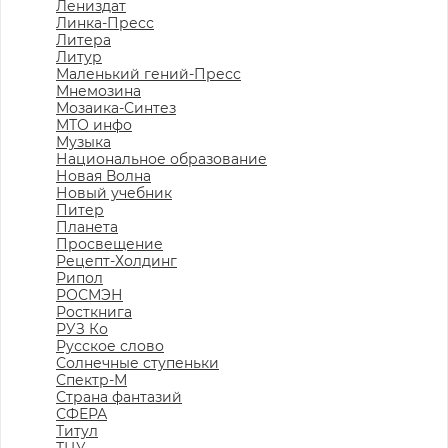
Лениздат
Линка-Пресс
Литера
Литур
Маленький гений-Пресс
Мнемозина
Мозаика-Синтез
МТО инфо
Музыка
Национальное образование
Новая Волна
Новый учебник
Питер
Планета
Просвещение
Рецепт-Холдинг
Рипол
РОСМЭН
Росткнига
РУЗ Ко
Русское слово
Солнечные ступеньки
Спектр-М
Страна фантазий
СФЕРА
Титул