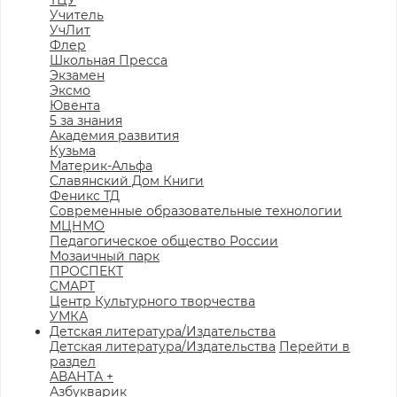
ТЦУ
Учитель
УчЛит
Флер
Школьная Пресса
Экзамен
Эксмо
Ювента
5 за знания
Академия развития
Кузьма
Материк-Альфа
Славянский Дом Книги
Феникс ТД
Современные образовательные технологии
МЦНМО
Педагогическое общество России
Мозаичный парк
ПРОСПЕКТ
СМАРТ
Центр Культурного творчества
УМКА
Детская литература/Издательства
Детская литература/Издательства
Перейти в
раздел
АВАНТА +
Азбукварик