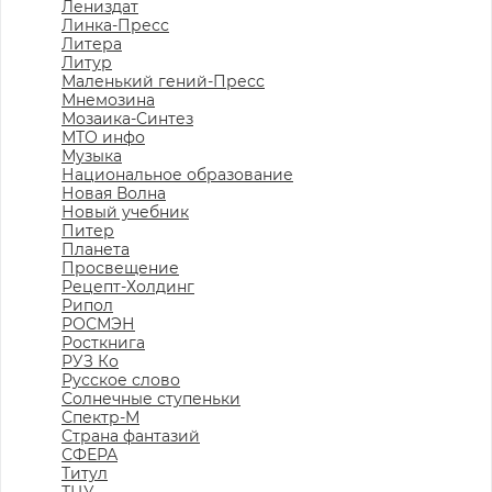
Лениздат
Линка-Пресс
Литера
Литур
Маленький гений-Пресс
Мнемозина
Мозаика-Синтез
МТО инфо
Музыка
Национальное образование
Новая Волна
Новый учебник
Питер
Планета
Просвещение
Рецепт-Холдинг
Рипол
РОСМЭН
Росткнига
РУЗ Ко
Русское слово
Солнечные ступеньки
Спектр-М
Страна фантазий
СФЕРА
Титул