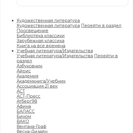
Художественная литература
Художественная литература
Перейти в раздел
Просвещение
Библиотека классики
Зарубежная классика
Книга на все времена
Учебная литература/Издательства
Учебная литература/Издательства
Перейти в
раздел
Азбуковник
Айрис
Академия
Академкнига/Учебник
Ассоциация 21 век
АСТ
АСТ-Пресс
Атберг98
Афина
БАЛАСС
Бином
ВАКО
Вентана-Граф
Весна-Дизайн