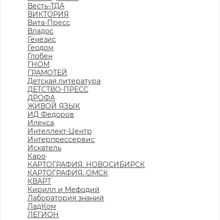
Весть-ТДА
ВИКТОРИЯ
Вита-Пресс
Владос
Генезис
Геодом
Глобен
ГНОМ
ГРАМОТЕЙ
Детская литература
ДЕТСТВО-ПРЕСС
ДРОФА
ЖИВОЙ ЯЗЫК
ИД Федоров
Илекса
Интеллект-Центр
Интерпрессервис
Искатель
Каро
КАРТОГРАФИЯ. НОВОСИБИРСК
КАРТОГРАФИЯ. ОМСК
КВАРТ
Кирилл и Мефодий
Лаборатория знаний
ЛадКом
ЛЕГИОН