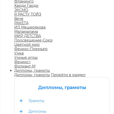
Фламинго
Харди Гарди
ЭКСМО
Я РАСТУ ТОЙЗ
Вече
РАКЕТА
ИД Мещерякова
Маламалама
МИР ДЕТСТВА
Просвещение-Союз
Цветной мир
Феникс-Премьер
Умка
Умные игры
Феникс+
Фолиант-М
Дипломы, грамоты
Дипломы, грамоты
Перейти в раздел
Дипломы, грамоты
Грамоты
Дипломы