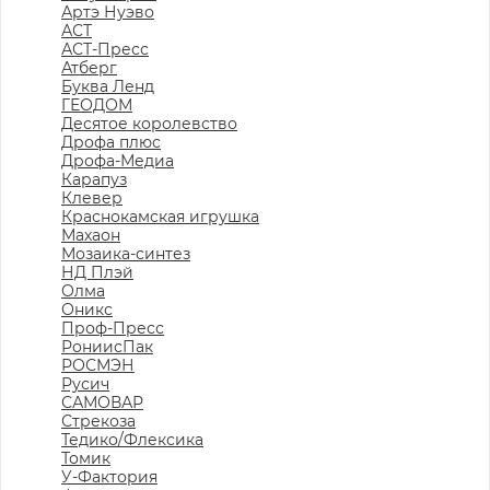
Артэ Нуэво
АСТ
АСТ-Пресс
Атберг
Буква Ленд
ГЕОДОМ
Десятое королевство
Дрофа плюс
Дрофа-Медиа
Карапуз
Клевер
Краснокамская игрушка
Махаон
Мозаика-синтез
НД Плэй
Олма
Оникс
Проф-Пресс
РониисПак
РОСМЭН
Русич
САМОВАР
Стрекоза
Тедико/Флексика
Томик
У-Фактория