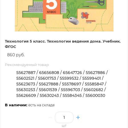
Технология 5 класс. Технологии ведения дома. Учебник.
ФГОС
860 руб.
Рекомендуемый товар
55627887 / 65656808 / 65647726 / 55627886 /
55602521 / 55601753 / 55599532 / 55599401 /
55623673 / 55627888 / 55578697 / 55585847 /
55630253 / 55601539 / 55596703 / 55602682 /
55626609 / 55630243 / 55584345 / 55600030
В наличии:
есть на складе
шт