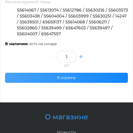
Рекомендуемый товар
55614067 / 55613074 / 55612786 / 55630216 / 55603573
/ 55603438 / 55604004 / 55603999 / 55630251 / 14247
/ 55639501 / 65659137 / 55614068 / 55606211 /
55602860 / 55639499 / 65647603 / 55639497 /
55604007 / 65647557
В наличии:
есть на складе
шт
В корзину
О магазине
Новости