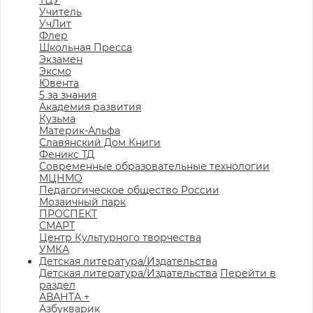
ТЦУ
Учитель
УчЛит
Флер
Школьная Пресса
Экзамен
Эксмо
Ювента
5 за знания
Академия развития
Кузьма
Материк-Альфа
Славянский Дом Книги
Феникс ТД
Современные образовательные технологии
МЦНМО
Педагогическое общество России
Мозаичный парк
ПРОСПЕКТ
СМАРТ
Центр Культурного творчества
УМКА
Детская литература/Издательства
Детская литература/Издательства
Перейти в
раздел
АВАНТА +
Азбукварик