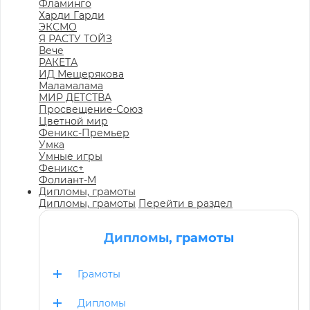
Фламинго
Харди Гарди
ЭКСМО
Я РАСТУ ТОЙЗ
Вече
РАКЕТА
ИД Мещерякова
Маламалама
МИР ДЕТСТВА
Просвещение-Союз
Цветной мир
Феникс-Премьер
Умка
Умные игры
Феникс+
Фолиант-М
Дипломы, грамоты
Дипломы, грамоты
Перейти в раздел
Дипломы, грамоты
Грамоты
Дипломы