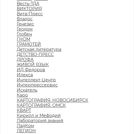
Весть-ТДА
ВИКТОРИЯ
Вита-Пресс
Владос
Генезис
Геодом
Глобен
ГНОМ
ГРАМОТЕЙ
Детская литература
ДЕТСТВО-ПРЕСС
ДРОФА
ЖИВОЙ ЯЗЫК
ИД Федоров
Илекса
Интеллект-Центр
Интерпрессервис
Искатель
Каро
КАРТОГРАФИЯ. НОВОСИБИРСК
КАРТОГРАФИЯ. ОМСК
КВАРТ
Кирилл и Мефодий
Лаборатория знаний
ЛадКом
ЛЕГИОН