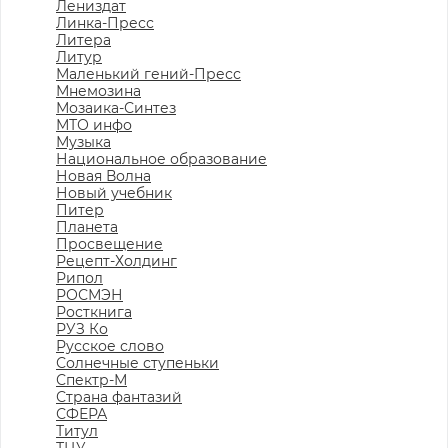
Лениздат
Линка-Пресс
Литера
Литур
Маленький гений-Пресс
Мнемозина
Мозаика-Синтез
МТО инфо
Музыка
Национальное образование
Новая Волна
Новый учебник
Питер
Планета
Просвещение
Рецепт-Холдинг
Рипол
РОСМЭН
Росткнига
РУЗ Ко
Русское слово
Солнечные ступеньки
Спектр-М
Страна фантазий
СФЕРА
Титул