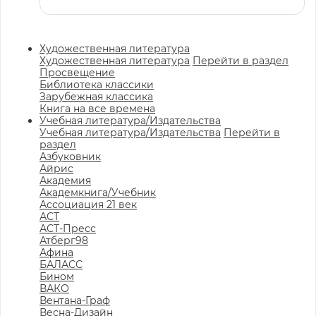
Художественная литература
Художественная литература
Перейти в раздел
Просвещение
Библиотека классики
Зарубежная классика
Книга на все времена
Учебная литература/Издательства
Учебная литература/Издательства
Перейти в
раздел
Азбуковник
Айрис
Академия
Академкнига/Учебник
Ассоциация 21 век
АСТ
АСТ-Пресс
Атберг98
Афина
БАЛАСС
Бином
ВАКО
Вентана-Граф
Весна-Дизайн