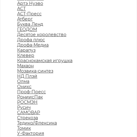
Артэ Нуэво
АСТ
АСТ-Пресс
Атберг
Буква Ленд
ГЕОДОМ
Десятое королевство
Дрофа плюс
Дрофа-Медиа
Карапуз
Клевер
Краснокамская игрушка
Махаон
Мозаика-синтез
НД Плэй
Олма
Оникс
Проф-Пресс
РониисПак
РОСМЭН
Русич
САМОВАР
Стрекоза
Тедико/Флексика
Томик
У-Фактория