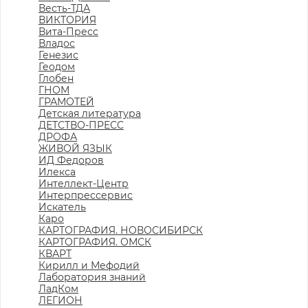
Весть-ТДА
ВИКТОРИЯ
Вита-Пресс
Владос
Генезис
Геодом
Глобен
ГНОМ
ГРАМОТЕЙ
Детская литература
ДЕТСТВО-ПРЕСС
ДРОФА
ЖИВОЙ ЯЗЫК
ИД Федоров
Илекса
Интеллект-Центр
Интерпрессервис
Искатель
Каро
КАРТОГРАФИЯ. НОВОСИБИРСК
КАРТОГРАФИЯ. ОМСК
КВАРТ
Кирилл и Мефодий
Лаборатория знаний
ЛадКом
ЛЕГИОН