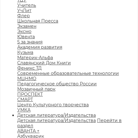
ТЦУ
Учитель
УчЛит
Флер
Школьная Пресса
Экзамен
Эксмо
Ювента
5 за знания
Академия развития
Кузьма
Материк-Альфа
Славянский Дом Книги
Феникс ТД
Современные образовательные технологии
МЦНМО
Педагогическое общество России
Мозаичный парк
ПРОСПЕКТ
СМАРТ
Центр Культурного творчества
УМКА
Детская литература/Издательства
Детская литература/Издательства
Перейти в
раздел
АВАНТА +
Азбукварик