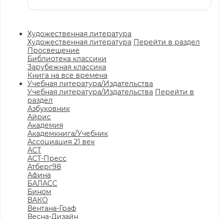
Художественная литература
Художественная литература
Перейти в раздел
Просвещение
Библиотека классики
Зарубежная классика
Книга на все времена
Учебная литература/Издательства
Учебная литература/Издательства
Перейти в
раздел
Азбуковник
Айрис
Академия
Академкнига/Учебник
Ассоциация 21 век
АСТ
АСТ-Пресс
Атберг98
Афина
БАЛАСС
Бином
ВАКО
Вентана-Граф
Весна-Дизайн