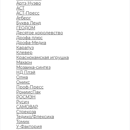
Артэ Нуэво
АСТ
АСТ-Пресс
Атберг
Буква Ленд
ГЕОДОМ
Десятое королевство
Дрофа плюс
Дрофа-Медиа
Карапуз
Клевер
Краснокамская игрушка
Махаон
Мозаика-синтез
НД Плэй
Олма
Оникс
Проф-Пресс
РониисПак
РОСМЭН
Русич
САМОВАР
Стрекоза
Тедико/Флексика
Томик
У-Фактория