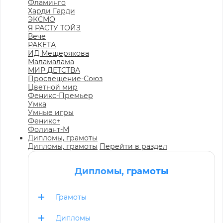
Фламинго
Харди Гарди
ЭКСМО
Я РАСТУ ТОЙЗ
Вече
РАКЕТА
ИД Мещерякова
Маламалама
МИР ДЕТСТВА
Просвещение-Союз
Цветной мир
Феникс-Премьер
Умка
Умные игры
Феникс+
Фолиант-М
Дипломы, грамоты
Дипломы, грамоты
Перейти в раздел
Дипломы, грамоты
Грамоты
Дипломы