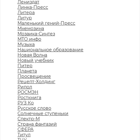
Лениздат
Линка-Пресс
Литера
Литур
Маленький гений-Пресс
Мнемозина
Мозаика-Синтез
МТО инфо
Музыка
Национальное образование
Новая Волна
Новый учебник
Питер
Планета
Просвещение
Рецепт-Холдинг
Рипол
РОСМЭН
Росткнига
РУЗ Ко
Русское слово
Солнечные ступеньки
Спектр-М
Страна фантазий
СФЕРА
Титул