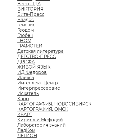
Весть-ТДА
ВИКТОРИЯ
Вита-Пресс
Владос
Генезис
Геодом
Глобен
ГНОМ
ГРАМОТЕЙ
Детская литература
ДЕТСТВО-ПРЕСС
ДРОФА
ЖИВОЙ ЯЗЫК
ИД Федоров
Илекса
Интеллект-Центр
Интерпрессервис
Искатель
Каро
КАРТОГРАФИЯ. НОВОСИБИРСК
КАРТОГРАФИЯ. ОМСК
КВАРТ
Кирилл и Мефодий
Лаборатория знаний
ЛадКом
ЛЕГИОН