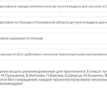
доставка в города миллионники до пункта выдачи для заказов от 
доставка по Москве и Московской области до пункта выдачи для зак
ставка курьером по Москве
м заказы от 20кг, работаем с многими транспортными компаниями
орник вошли рекомендованные для прочтения в 3 классе л
, М.Пришвина, Б.Житкова, П.Бажова, Е.Шварца, М.Зощенко, 
ются без сокращений, каждое проиллюстрировано нескольк
Рекомендуем!