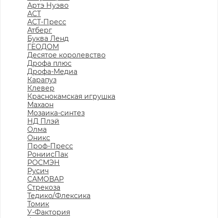
Артэ Нуэво
АСТ
АСТ-Пресс
Атберг
Буква Ленд
ГЕОДОМ
Десятое королевство
Дрофа плюс
Дрофа-Медиа
Карапуз
Клевер
Краснокамская игрушка
Махаон
Мозаика-синтез
НД Плэй
Олма
Оникс
Проф-Пресс
РониисПак
РОСМЭН
Русич
САМОВАР
Стрекоза
Тедико/Флексика
Томик
У-Фактория