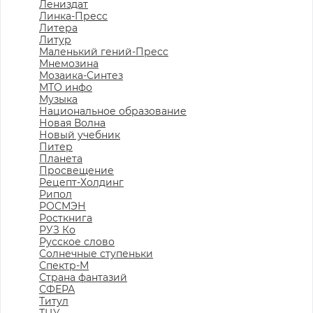
Лениздат
Линка-Пресс
Литера
Литур
Маленький гений-Пресс
Мнемозина
Мозаика-Синтез
МТО инфо
Музыка
Национальное образование
Новая Волна
Новый учебник
Питер
Планета
Просвещение
Рецепт-Холдинг
Рипол
РОСМЭН
Росткнига
РУЗ Ко
Русское слово
Солнечные ступеньки
Спектр-М
Страна фантазий
СФЕРА
Титул