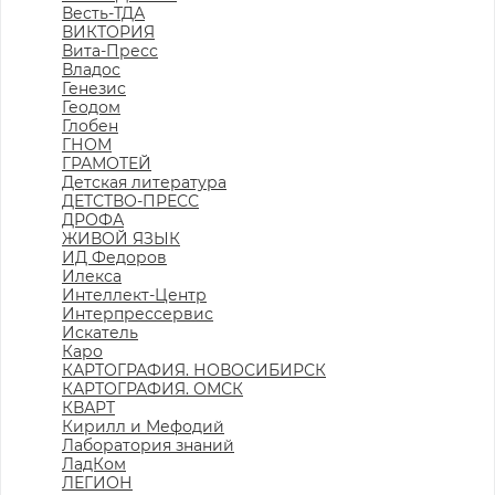
Весть-ТДА
ВИКТОРИЯ
Вита-Пресс
Владос
Генезис
Геодом
Глобен
ГНОМ
ГРАМОТЕЙ
Детская литература
ДЕТСТВО-ПРЕСС
ДРОФА
ЖИВОЙ ЯЗЫК
ИД Федоров
Илекса
Интеллект-Центр
Интерпрессервис
Искатель
Каро
КАРТОГРАФИЯ. НОВОСИБИРСК
КАРТОГРАФИЯ. ОМСК
КВАРТ
Кирилл и Мефодий
Лаборатория знаний
ЛадКом
ЛЕГИОН