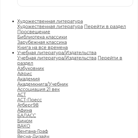
Художественная литература
Художественная литература
Перейти в раздел
Просвещение
Библиотека классики
Зарубежная классика
Книга на все времена
Учебная литература/Издательства
Учебная литература/Издательства
Перейти в
раздел
Азбуковник
Айрис
Академия
Академкнига/Учебник
Ассоциация 21 век
АСТ
АСТ-Пресс
Атберг98
Афина
БАЛАСС
Бином
ВАКО
Вентана-Граф
Весна-Дизайн