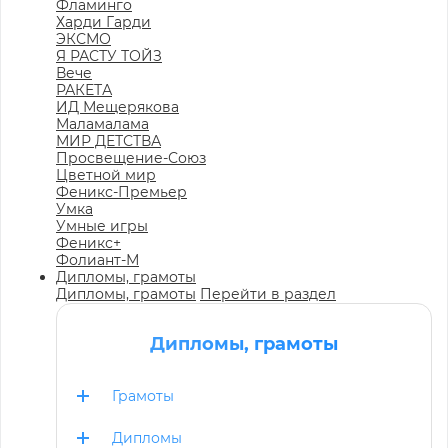
Фламинго
Харди Гарди
ЭКСМО
Я РАСТУ ТОЙЗ
Вече
РАКЕТА
ИД Мещерякова
Маламалама
МИР ДЕТСТВА
Просвещение-Союз
Цветной мир
Феникс-Премьер
Умка
Умные игры
Феникс+
Фолиант-М
Дипломы, грамоты
Дипломы, грамоты
Перейти в раздел
Дипломы, грамоты
Грамоты
Дипломы