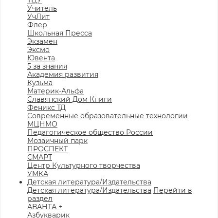
ТЦУ
Учитель
УчЛит
Флер
Школьная Пресса
Экзамен
Эксмо
Ювента
5 за знания
Академия развития
Кузьма
Материк-Альфа
Славянский Дом Книги
Феникс ТД
Современные образовательные технологии
МЦНМО
Педагогическое общество России
Мозаичный парк
ПРОСПЕКТ
СМАРТ
Центр Культурного творчества
УМКА
Детская литература/Издательства
Детская литература/Издательства
Перейти в
раздел
АВАНТА +
Азбукварик