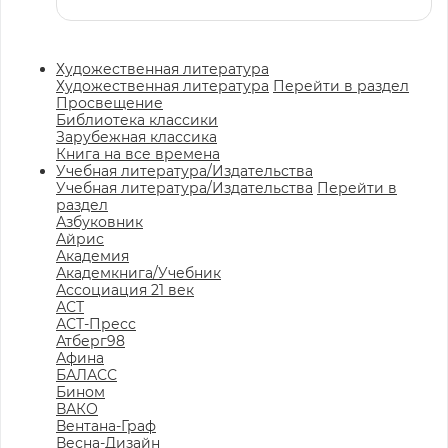
Художественная литература
Художественная литература
Перейти в раздел
Просвещение
Библиотека классики
Зарубежная классика
Книга на все времена
Учебная литература/Издательства
Учебная литература/Издательства
Перейти в
раздел
Азбуковник
Айрис
Академия
Академкнига/Учебник
Ассоциация 21 век
АСТ
АСТ-Пресс
Атберг98
Афина
БАЛАСС
Бином
ВАКО
Вентана-Граф
Весна-Дизайн