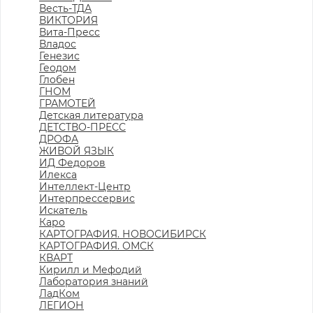
Весть-ТДА
ВИКТОРИЯ
Вита-Пресс
Владос
Генезис
Геодом
Глобен
ГНОМ
ГРАМОТЕЙ
Детская литература
ДЕТСТВО-ПРЕСС
ДРОФА
ЖИВОЙ ЯЗЫК
ИД Федоров
Илекса
Интеллект-Центр
Интерпрессервис
Искатель
Каро
КАРТОГРАФИЯ. НОВОСИБИРСК
КАРТОГРАФИЯ. ОМСК
КВАРТ
Кирилл и Мефодий
Лаборатория знаний
ЛадКом
ЛЕГИОН