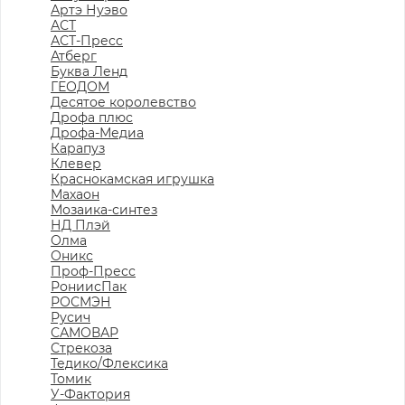
Артэ Нуэво
АСТ
АСТ-Пресс
Атберг
Буква Ленд
ГЕОДОМ
Десятое королевство
Дрофа плюс
Дрофа-Медиа
Карапуз
Клевер
Краснокамская игрушка
Махаон
Мозаика-синтез
НД Плэй
Олма
Оникс
Проф-Пресс
РониисПак
РОСМЭН
Русич
САМОВАР
Стрекоза
Тедико/Флексика
Томик
У-Фактория