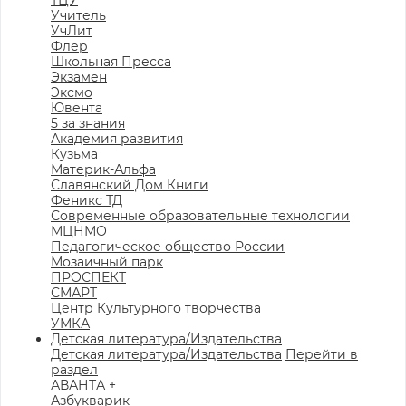
ТЦУ
Учитель
УчЛит
Флер
Школьная Пресса
Экзамен
Эксмо
Ювента
5 за знания
Академия развития
Кузьма
Материк-Альфа
Славянский Дом Книги
Феникс ТД
Современные образовательные технологии
МЦНМО
Педагогическое общество России
Мозаичный парк
ПРОСПЕКТ
СМАРТ
Центр Культурного творчества
УМКА
Детская литература/Издательства
Детская литература/Издательства
Перейти в
раздел
АВАНТА +
Азбукварик