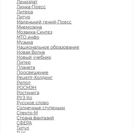
Лениздат
Линка-Пресс
Литера
Литур
Маленький гений-Пресс
Мнемозина
Мозаика-Синтез
МТО инфо
Музыка
Национальное образование
Новая Волна
Новый учебник
Питер
Планета
Просвещение
Рецепт-Холдинг
Рипол
РОСМЭН
Росткнига
РУЗ Ко
Русское слово
Солнечные ступеньки
Спектр-М
Страна фантазий
СФЕРА
Титул