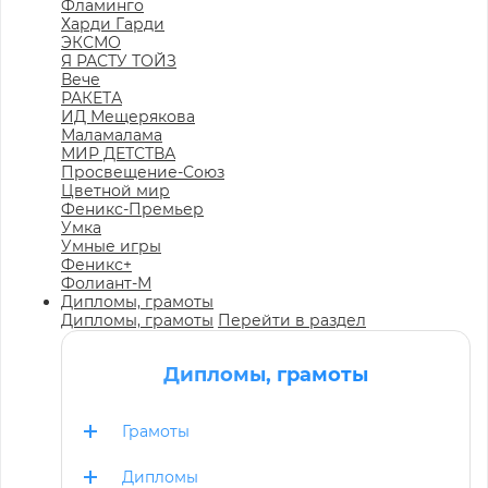
Фламинго
Харди Гарди
ЭКСМО
Я РАСТУ ТОЙЗ
Вече
РАКЕТА
ИД Мещерякова
Маламалама
МИР ДЕТСТВА
Просвещение-Союз
Цветной мир
Феникс-Премьер
Умка
Умные игры
Феникс+
Фолиант-М
Дипломы, грамоты
Дипломы, грамоты
Перейти в раздел
Дипломы, грамоты
Грамоты
Дипломы