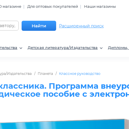
О магазине
Для оптовых покупателей
Наши магазины
Найти
Расширенный поиск
тельства
Детская литература/Издательства
Дипломы,
ура/Издательства
Планета
Классное руководство
классника. Программа внеур
одическое пособие с электр