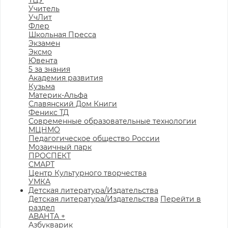
ТЦУ
Учитель
УчЛит
Флер
Школьная Пресса
Экзамен
Эксмо
Ювента
5 за знания
Академия развития
Кузьма
Материк-Альфа
Славянский Дом Книги
Феникс ТД
Современные образовательные технологии
МЦНМО
Педагогическое общество России
Мозаичный парк
ПРОСПЕКТ
СМАРТ
Центр Культурного творчества
УМКА
Детская литература/Издательства
Детская литература/Издательства
Перейти в
раздел
АВАНТА +
Азбукварик