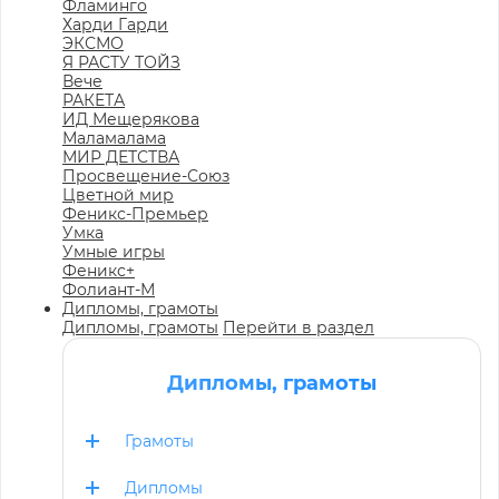
Фламинго
Харди Гарди
ЭКСМО
Я РАСТУ ТОЙЗ
Вече
РАКЕТА
ИД Мещерякова
Маламалама
МИР ДЕТСТВА
Просвещение-Союз
Цветной мир
Феникс-Премьер
Умка
Умные игры
Феникс+
Фолиант-М
Дипломы, грамоты
Дипломы, грамоты
Перейти в раздел
Дипломы, грамоты
Грамоты
Дипломы