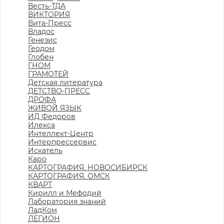
Весть-ТДА
ВИКТОРИЯ
Вита-Пресс
Владос
Генезис
Геодом
Глобен
ГНОМ
ГРАМОТЕЙ
Детская литература
ДЕТСТВО-ПРЕСС
ДРОФА
ЖИВОЙ ЯЗЫК
ИД Федоров
Илекса
Интеллект-Центр
Интерпрессервис
Искатель
Каро
КАРТОГРАФИЯ. НОВОСИБИРСК
КАРТОГРАФИЯ. ОМСК
КВАРТ
Кирилл и Мефодий
Лаборатория знаний
ЛадКом
ЛЕГИОН