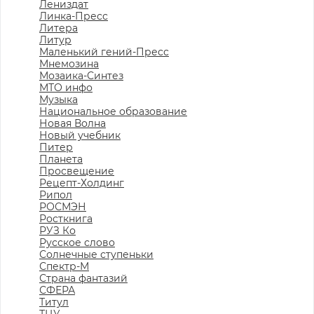
Лениздат
Линка-Пресс
Литера
Литур
Маленький гений-Пресс
Мнемозина
Мозаика-Синтез
МТО инфо
Музыка
Национальное образование
Новая Волна
Новый учебник
Питер
Планета
Просвещение
Рецепт-Холдинг
Рипол
РОСМЭН
Росткнига
РУЗ Ко
Русское слово
Солнечные ступеньки
Спектр-М
Страна фантазий
СФЕРА
Титул