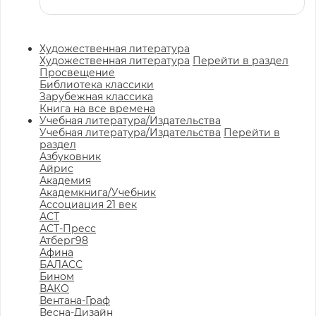
Художественная литература
Художественная литература
Перейти в раздел
Просвещение
Библиотека классики
Зарубежная классика
Книга на все времена
Учебная литература/Издательства
Учебная литература/Издательства
Перейти в
раздел
Азбуковник
Айрис
Академия
Академкнига/Учебник
Ассоциация 21 век
АСТ
АСТ-Пресс
Атберг98
Афина
БАЛАСС
Бином
ВАКО
Вентана-Граф
Весна-Дизайн