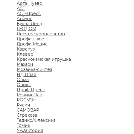
Артэ Нуэво
АСТ
АСТ-Пресс
Атберг
Буква Ленд
ГЕОДОМ
Десятое королевство
Дрофа плюс
Дрофа-Медиа
Карапуз
Клевер
Краснокамская игрушка
Махаон
Мозаика-синтез
НД Плэй
Олма
Оникс
Проф-Пресс
РониисПак
РОСМЭН
Русич
САМОВАР
Стрекоза
Тедико/Флексика
Томик
У-Фактория