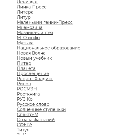
Лениздат
Линка-Пресс
Литера
Литур
Маленький гений-Пресс
Мнемозина
Мозаика-Синтез
МТО инфо
Музыка
Национальное образование
Новая Волна
Новый учебник
Питер
Планета
Просвещение
Рецепт-Холдинг
Рипол
РОСМЭН
Росткнига
РУЗ Ко
Русское слово
Солнечные ступеньки
Спектр-М
Страна фантазий
СФЕРА
Титул