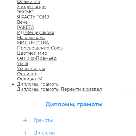
Фламинго
Харди Гарди
ЭКСМО
Я РАСТУ ТОЙЗ
Вече
РАКЕТА
ИД Мещерякова
Маламалама
МИР ДЕТСТВА
Просвещение-Союз
Цветной мир
Феникс-Премьер
Умка
Умные игры
Феникс+
Фолиант-М
Дипломы, грамоты
Дипломы, грамоты
Перейти в раздел
Дипломы, грамоты
Грамоты
Дипломы