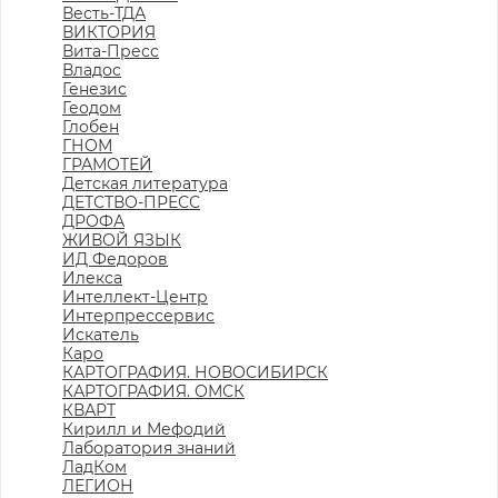
Весть-ТДА
ВИКТОРИЯ
Вита-Пресс
Владос
Генезис
Геодом
Глобен
ГНОМ
ГРАМОТЕЙ
Детская литература
ДЕТСТВО-ПРЕСС
ДРОФА
ЖИВОЙ ЯЗЫК
ИД Федоров
Илекса
Интеллект-Центр
Интерпрессервис
Искатель
Каро
КАРТОГРАФИЯ. НОВОСИБИРСК
КАРТОГРАФИЯ. ОМСК
КВАРТ
Кирилл и Мефодий
Лаборатория знаний
ЛадКом
ЛЕГИОН