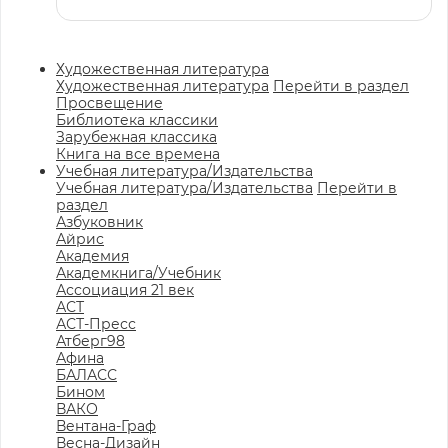
Художественная литература
Художественная литература
Перейти в раздел
Просвещение
Библиотека классики
Зарубежная классика
Книга на все времена
Учебная литература/Издательства
Учебная литература/Издательства
Перейти в
раздел
Азбуковник
Айрис
Академия
Академкнига/Учебник
Ассоциация 21 век
АСТ
АСТ-Пресс
Атберг98
Афина
БАЛАСС
Бином
ВАКО
Вентана-Граф
Весна-Дизайн