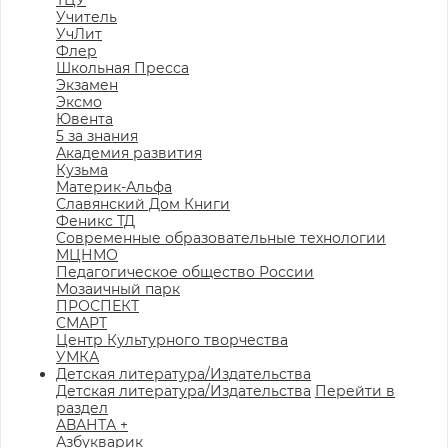
ТЦУ
Учитель
УчЛит
Флер
Школьная Пресса
Экзамен
Эксмо
Ювента
5 за знания
Академия развития
Кузьма
Материк-Альфа
Славянский Дом Книги
Феникс ТД
Современные образовательные технологии
МЦНМО
Педагогическое общество России
Мозаичный парк
ПРОСПЕКТ
СМАРТ
Центр Культурного творчества
УМКА
Детская литература/Издательства
Детская литература/Издательства
Перейти в
раздел
АВАНТА +
Азбукварик