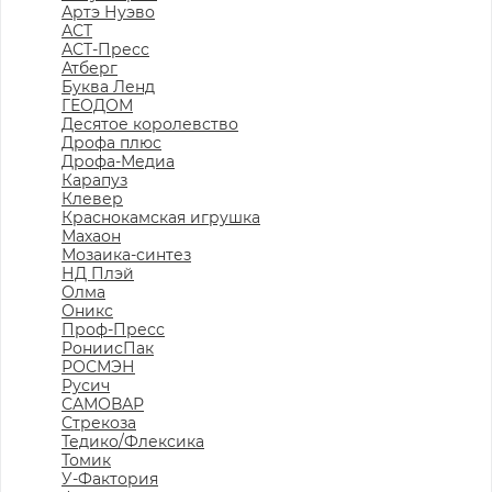
Артэ Нуэво
АСТ
АСТ-Пресс
Атберг
Буква Ленд
ГЕОДОМ
Десятое королевство
Дрофа плюс
Дрофа-Медиа
Карапуз
Клевер
Краснокамская игрушка
Махаон
Мозаика-синтез
НД Плэй
Олма
Оникс
Проф-Пресс
РониисПак
РОСМЭН
Русич
САМОВАР
Стрекоза
Тедико/Флексика
Томик
У-Фактория