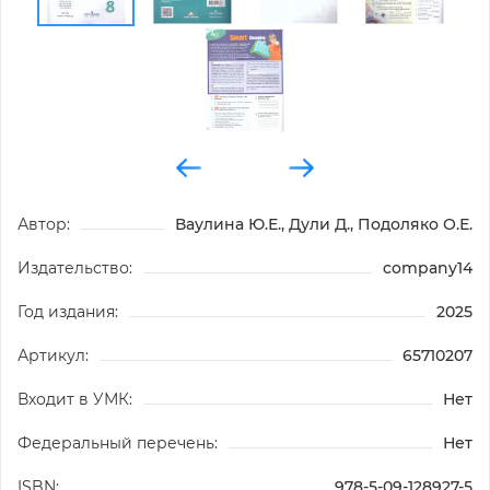
Автор:
Ваулина Ю.Е., Дули Д., Подоляко О.Е.
Издательство:
company14
Год издания:
2025
Артикул:
65710207
Входит в УМК:
Нет
Федеральный перечень:
Нет
ISBN:
978-5-09-128927-5