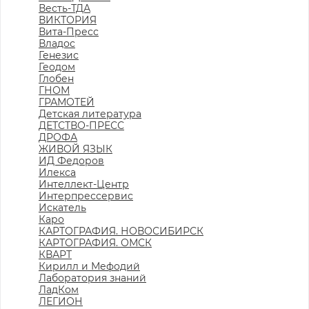
Весть-ТДА
ВИКТОРИЯ
Вита-Пресс
Владос
Генезис
Геодом
Глобен
ГНОМ
ГРАМОТЕЙ
Детская литература
ДЕТСТВО-ПРЕСС
ДРОФА
ЖИВОЙ ЯЗЫК
ИД Федоров
Илекса
Интеллект-Центр
Интерпрессервис
Искатель
Каро
КАРТОГРАФИЯ. НОВОСИБИРСК
КАРТОГРАФИЯ. ОМСК
КВАРТ
Кирилл и Мефодий
Лаборатория знаний
ЛадКом
ЛЕГИОН