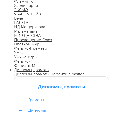
Фламинго
Харди Гарди
ЭКСМО
Я РАСТУ ТОЙЗ
Вече
РАКЕТА
ИД Мещерякова
Маламалама
МИР ДЕТСТВА
Просвещение-Союз
Цветной мир
Феникс-Премьер
Умка
Умные игры
Феникс+
Фолиант-М
Дипломы, грамоты
Дипломы, грамоты
Перейти в раздел
Дипломы, грамоты
Грамоты
Дипломы