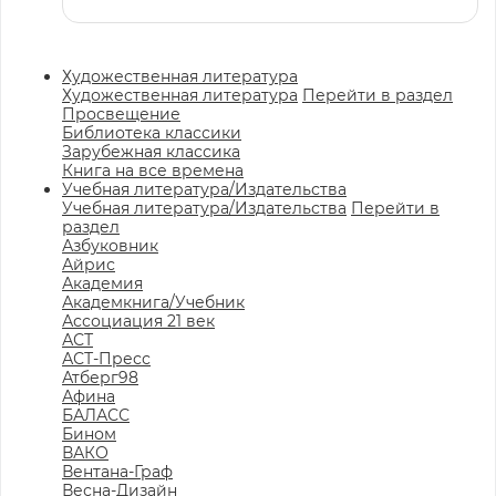
Художественная литература
Художественная литература
Перейти в раздел
Просвещение
Библиотека классики
Зарубежная классика
Книга на все времена
Учебная литература/Издательства
Учебная литература/Издательства
Перейти в
раздел
Азбуковник
Айрис
Академия
Академкнига/Учебник
Ассоциация 21 век
АСТ
АСТ-Пресс
Атберг98
Афина
БАЛАСС
Бином
ВАКО
Вентана-Граф
Весна-Дизайн