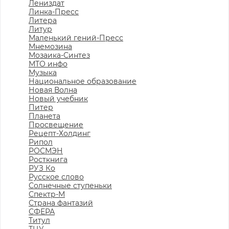
Лениздат
Линка-Пресс
Литера
Литур
Маленький гений-Пресс
Мнемозина
Мозаика-Синтез
МТО инфо
Музыка
Национальное образование
Новая Волна
Новый учебник
Питер
Планета
Просвещение
Рецепт-Холдинг
Рипол
РОСМЭН
Росткнига
РУЗ Ко
Русское слово
Солнечные ступеньки
Спектр-М
Страна фантазий
СФЕРА
Титул