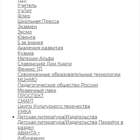
ТЦУ
Учитель
УчЛит
Флер
Школьная Пресса
Экзамен
Эксмо
Ювента
5 за знания
Академия развития
Кузьма
Материк-Альфа
Славянский Дом Книги
Феникс ТД
Современные образовательные технологии
МЦНМО
Педагогическое общество России
Мозаичный парк
ПРОСПЕКТ
СМАРТ
Центр Культурного творчества
УМКА
Детская литература/Издательства
Детская литература/Издательства
Перейти в
раздел
АВАНТА +
Азбукварик