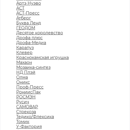
Артэ Нуэво
АСТ
АСТ-Пресс
Атберг
Буква Ленд
ГЕОДОМ
Десятое королевство
Дрофа плюс
Дрофа-Медиа
Карапуз
Клевер
Краснокамская игрушка
Махаон
Мозаика-синтез
НД Плэй
Олма
Оникс
Проф-Пресс
РониисПак
РОСМЭН
Русич
САМОВАР
Стрекоза
Тедико/Флексика
Томик
У-Фактория