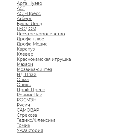
Артэ Нуэво
АСТ
АСТ-Пресс
Атберг
Буква Ленд
ГЕОДОМ
Десятое королевство
Дрофа плюс
Дрофа-Медиа
Карапуз
Клевер
Краснокамская игрушка
Махаон
Мозаика-синтез
НД Плэй
Олма
Оникс
Проф-Пресс
РониисПак
РОСМЭН
Русич
САМОВАР
Стрекоза
Тедико/Флексика
Томик
У-Фактория