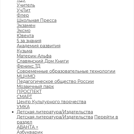
ТЦУ
Учитель
УчЛит
Флер
Школьная Пресса
Экзамен
Эксмо
Ювента
5 за знания
Академия развития
Кузьма
Материк-Альфа
Славянский Дом Книги
Феникс ТД
Современные образовательные технологии
МЦНМО
Педагогическое общество России
Мозаичный парк
ПРОСПЕКТ
СМАРТ
Центр Культурного творчества
УМКА
Детская литература/Издательства
Детская литература/Издательства
Перейти в
раздел
АВАНТА +
Азбукварик