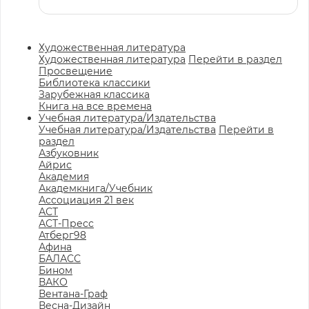
Художественная литература
Художественная литература
Перейти в раздел
Просвещение
Библиотека классики
Зарубежная классика
Книга на все времена
Учебная литература/Издательства
Учебная литература/Издательства
Перейти в
раздел
Азбуковник
Айрис
Академия
Академкнига/Учебник
Ассоциация 21 век
АСТ
АСТ-Пресс
Атберг98
Афина
БАЛАСС
Бином
ВАКО
Вентана-Граф
Весна-Дизайн