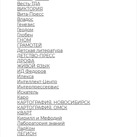
Весть-ТДА
ВИКТОРИЯ
Вита-Пресс
Владос
Генезис
Геодом
Глобен
ГНОМ
ГРАМОТЕЙ
Детская литература
ДЕТСТВО-ПРЕСС
ДРОФА
ЖИВОЙ ЯЗЫК
ИД Федоров
Илекса
Интеллект-Центр
Интерпрессервис
Искатель
Каро
КАРТОГРАФИЯ. НОВОСИБИРСК
КАРТОГРАФИЯ. ОМСК
КВАРТ
Кирилл и Мефодий
Лаборатория знаний
ЛадКом
ЛЕГИОН