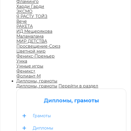
Фламинго
Харди Гарди
ЭКСМО
Я РАСТУ ТОЙЗ
Вече
РАКЕТА
ИД Мещерякова
Маламалама
МИР ДЕТСТВА
Просвещение-Союз
Цветной мир
Феникс-Премьер
Умка
Умные игры
Феникс+
Фолиант-М
Дипломы, грамоты
Дипломы, грамоты
Перейти в раздел
Дипломы, грамоты
Грамоты
Дипломы