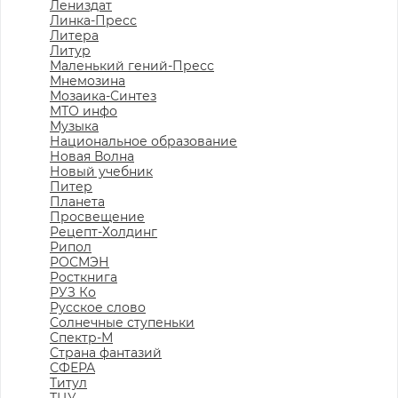
Лениздат
Линка-Пресс
Литера
Литур
Маленький гений-Пресс
Мнемозина
Мозаика-Синтез
МТО инфо
Музыка
Национальное образование
Новая Волна
Новый учебник
Питер
Планета
Просвещение
Рецепт-Холдинг
Рипол
РОСМЭН
Росткнига
РУЗ Ко
Русское слово
Солнечные ступеньки
Спектр-М
Страна фантазий
СФЕРА
Титул