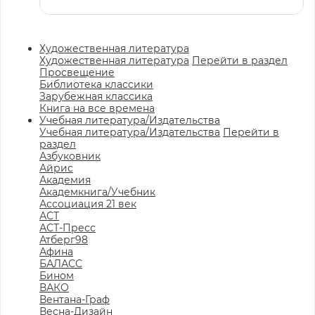
Художественная литература
Художественная литература
Перейти в раздел
Просвещение
Библиотека классики
Зарубежная классика
Книга на все времена
Учебная литература/Издательства
Учебная литература/Издательства
Перейти в
раздел
Азбуковник
Айрис
Академия
Академкнига/Учебник
Ассоциация 21 век
АСТ
АСТ-Пресс
Атберг98
Афина
БАЛАСС
Бином
ВАКО
Вентана-Граф
Весна-Дизайн