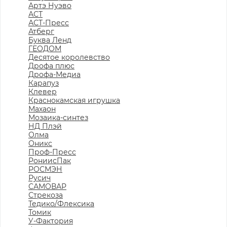
Артэ Нуэво
АСТ
АСТ-Пресс
Атберг
Буква Ленд
ГЕОДОМ
Десятое королевство
Дрофа плюс
Дрофа-Медиа
Карапуз
Клевер
Краснокамская игрушка
Махаон
Мозаика-синтез
НД Плэй
Олма
Оникс
Проф-Пресс
РониисПак
РОСМЭН
Русич
САМОВАР
Стрекоза
Тедико/Флексика
Томик
У-Фактория