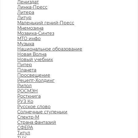
Лениздат
Линка-Пресс
Литера
Литур
Маленький гений-Пресс
Мнемозина
Мозаика-Синтез
МТО инфо
Музыка
Национальное образование
Новая Волна
Новый учебник
Питер
Планета
Просвещение
Рецепт-Холдинг
Рипол
РОСМЭН
Росткнига
РУЗ Ко
Русское слово
Солнечные ступеньки
Спектр-М
Страна фантазий
СФЕРА
Титул