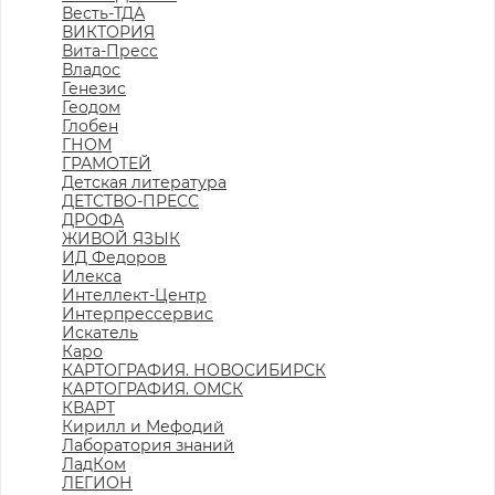
Весть-ТДА
ВИКТОРИЯ
Вита-Пресс
Владос
Генезис
Геодом
Глобен
ГНОМ
ГРАМОТЕЙ
Детская литература
ДЕТСТВО-ПРЕСС
ДРОФА
ЖИВОЙ ЯЗЫК
ИД Федоров
Илекса
Интеллект-Центр
Интерпрессервис
Искатель
Каро
КАРТОГРАФИЯ. НОВОСИБИРСК
КАРТОГРАФИЯ. ОМСК
КВАРТ
Кирилл и Мефодий
Лаборатория знаний
ЛадКом
ЛЕГИОН