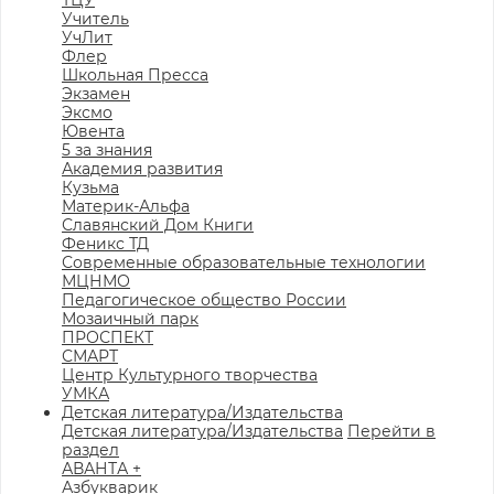
ТЦУ
Учитель
УчЛит
Флер
Школьная Пресса
Экзамен
Эксмо
Ювента
5 за знания
Академия развития
Кузьма
Материк-Альфа
Славянский Дом Книги
Феникс ТД
Современные образовательные технологии
МЦНМО
Педагогическое общество России
Мозаичный парк
ПРОСПЕКТ
СМАРТ
Центр Культурного творчества
УМКА
Детская литература/Издательства
Детская литература/Издательства
Перейти в
раздел
АВАНТА +
Азбукварик