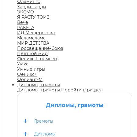
Фламинго
Харди Гарди
ЭКСМО
Я РАСТУ ТОЙЗ
Вече
РАКЕТА
ИД Мещерякова
Маламалама
МИР ДЕТСТВА
Просвещение-Союз
Цветной мир
Феникс-Премьер
Умка
Умные игры
Феникс+
Фолиант-М
Дипломы, грамоты
Дипломы, грамоты
Перейти в раздел
Дипломы, грамоты
Грамоты
Дипломы