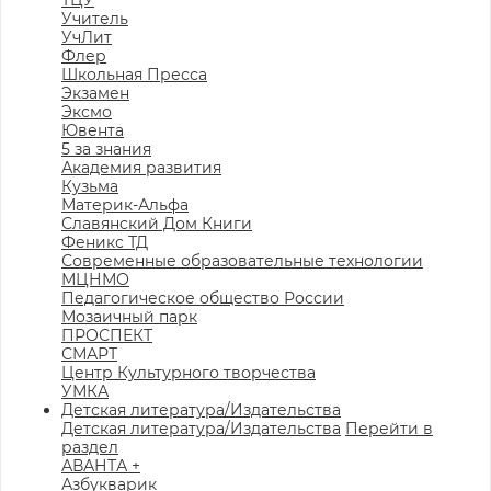
ТЦУ
Учитель
УчЛит
Флер
Школьная Пресса
Экзамен
Эксмо
Ювента
5 за знания
Академия развития
Кузьма
Материк-Альфа
Славянский Дом Книги
Феникс ТД
Современные образовательные технологии
МЦНМО
Педагогическое общество России
Мозаичный парк
ПРОСПЕКТ
СМАРТ
Центр Культурного творчества
УМКА
Детская литература/Издательства
Детская литература/Издательства
Перейти в
раздел
АВАНТА +
Азбукварик