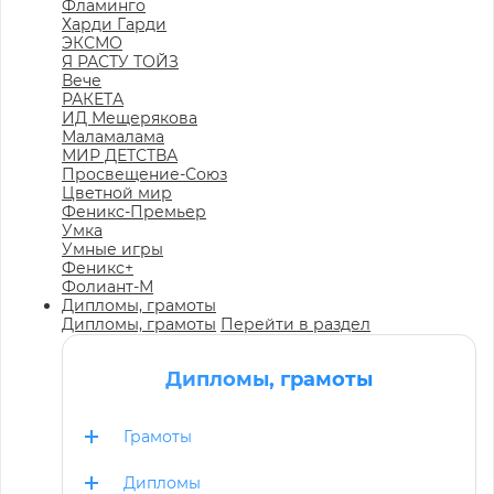
Фламинго
Харди Гарди
ЭКСМО
Я РАСТУ ТОЙЗ
Вече
РАКЕТА
ИД Мещерякова
Маламалама
МИР ДЕТСТВА
Просвещение-Союз
Цветной мир
Феникс-Премьер
Умка
Умные игры
Феникс+
Фолиант-М
Дипломы, грамоты
Дипломы, грамоты
Перейти в раздел
Дипломы, грамоты
Грамоты
Дипломы