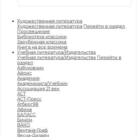
Художественная литература
Художественная литература
Перейти в раздел
Просвещение
Библиотека классики
Зарубежная классика
Книга на все времена
Учебная литература/Издательства
Учебная литература/Издательства
Перейти в
раздел
Азбуковник
Айрис
Академия
Академкнига/Учебник
Ассоциация 21 век
АСТ
АСТ-Пресс
Атберг98
Афина
БАЛАСС
Бином
ВАКО
Вентана-Граф
Весна-Дизайн