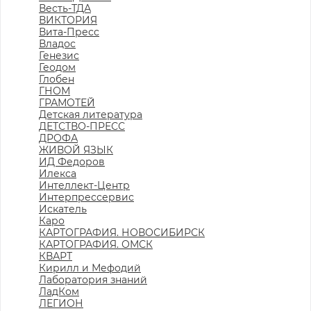
Весть-ТДА
ВИКТОРИЯ
Вита-Пресс
Владос
Генезис
Геодом
Глобен
ГНОМ
ГРАМОТЕЙ
Детская литература
ДЕТСТВО-ПРЕСС
ДРОФА
ЖИВОЙ ЯЗЫК
ИД Федоров
Илекса
Интеллект-Центр
Интерпрессервис
Искатель
Каро
КАРТОГРАФИЯ. НОВОСИБИРСК
КАРТОГРАФИЯ. ОМСК
КВАРТ
Кирилл и Мефодий
Лаборатория знаний
ЛадКом
ЛЕГИОН