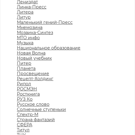
Лениздат
Линка-Пресс
Литера
Литур
Маленький гений-Пресс
Мнемозина
Мозаика-Синтез
МТО инфо
Музыка
Национальное образование
Новая Волна
Новый учебник
Питер
Планета
Просвещение
Рецепт-Холдинг
Рипол
РОСМЭН
Росткнига
РУЗ Ко
Русское слово
Солнечные ступеньки
Спектр-М
Страна фантазий
СФЕРА
Титул