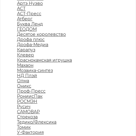
Артэ Нуэво
АСТ
АСТ-Пресс
Атберг
Буква Ленд
ГЕОДОМ
Десятое королевство
Дрофа плюс
Дрофа-Медиа
Карапуз
Клевер
Краснокамская игрушка
Махаон
Мозаика-синтез
НД Плэй
Олма
Оникс
Проф-Пресс
РониисПак
РОСМЭН
Русич
САМОВАР
Стрекоза
Тедико/Флексика
Томик
У-Фактория