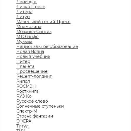
Лениздат
Линка-Пресс
Литера
Литур
Маленький гений-Пресс
Мнемозина
Мозаика-Синтез
МТО инфо
Музыка
Национальное образование
Новая Волна
Новый учебник
Питер
Планета
Просвещение
Рецепт-Холдинг
Рипол
РОСМЭН
Росткнига
РУЗ Ко
Русское слово
Солнечные ступеньки
Спектр-М
Страна фантазий
СФЕРА
Титул