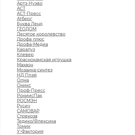
Артэ Нуэво
АСТ
АСТ-Пресс
Атберг
Буква Ленд
ГЕОДОМ
Десятое королевство
Дрофа плюс
Дрофа-Медиа
Карапуз
Клевер
Краснокамская игрушка
Махаон
Мозаика-синтез
НД Плэй
Олма
Оникс
Проф-Пресс
РониисПак
РОСМЭН
Русич
САМОВАР
Стрекоза
Тедико/Флексика
Томик
У-Фактория