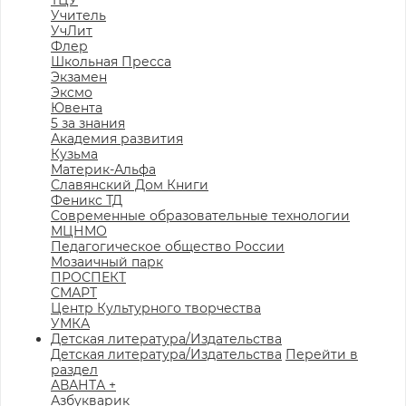
ТЦУ
Учитель
УчЛит
Флер
Школьная Пресса
Экзамен
Эксмо
Ювента
5 за знания
Академия развития
Кузьма
Материк-Альфа
Славянский Дом Книги
Феникс ТД
Современные образовательные технологии
МЦНМО
Педагогическое общество России
Мозаичный парк
ПРОСПЕКТ
СМАРТ
Центр Культурного творчества
УМКА
Детская литература/Издательства
Детская литература/Издательства
Перейти в
раздел
АВАНТА +
Азбукварик