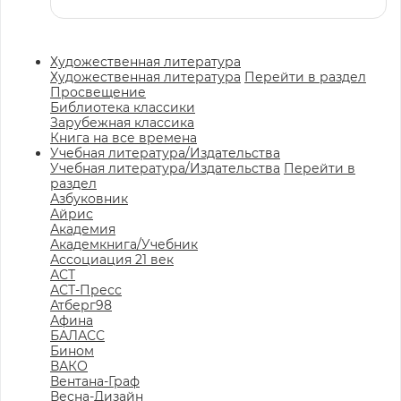
Художественная литература
Художественная литература
Перейти в раздел
Просвещение
Библиотека классики
Зарубежная классика
Книга на все времена
Учебная литература/Издательства
Учебная литература/Издательства
Перейти в
раздел
Азбуковник
Айрис
Академия
Академкнига/Учебник
Ассоциация 21 век
АСТ
АСТ-Пресс
Атберг98
Афина
БАЛАСС
Бином
ВАКО
Вентана-Граф
Весна-Дизайн