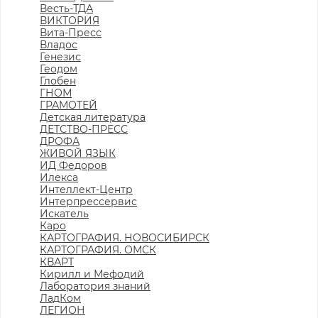
Весть-ТДА
ВИКТОРИЯ
Вита-Пресс
Владос
Генезис
Геодом
Глобен
ГНОМ
ГРАМОТЕЙ
Детская литература
ДЕТСТВО-ПРЕСС
ДРОФА
ЖИВОЙ ЯЗЫК
ИД Федоров
Илекса
Интеллект-Центр
Интерпрессервис
Искатель
Каро
КАРТОГРАФИЯ. НОВОСИБИРСК
КАРТОГРАФИЯ. ОМСК
КВАРТ
Кирилл и Мефодий
Лаборатория знаний
ЛадКом
ЛЕГИОН