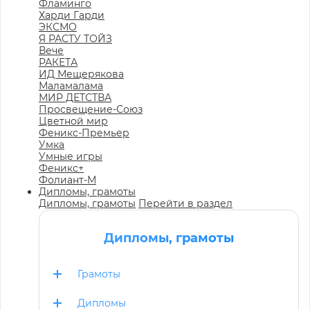
Фламинго
Харди Гарди
ЭКСМО
Я РАСТУ ТОЙЗ
Вече
РАКЕТА
ИД Мещерякова
Маламалама
МИР ДЕТСТВА
Просвещение-Союз
Цветной мир
Феникс-Премьер
Умка
Умные игры
Феникс+
Фолиант-М
Дипломы, грамоты
Дипломы, грамоты
Перейти в раздел
Дипломы, грамоты
Грамоты
Дипломы