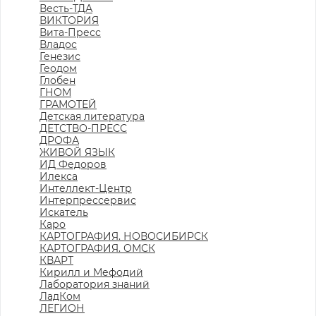
Весть-ТДА
ВИКТОРИЯ
Вита-Пресс
Владос
Генезис
Геодом
Глобен
ГНОМ
ГРАМОТЕЙ
Детская литература
ДЕТСТВО-ПРЕСС
ДРОФА
ЖИВОЙ ЯЗЫК
ИД Федоров
Илекса
Интеллект-Центр
Интерпрессервис
Искатель
Каро
КАРТОГРАФИЯ. НОВОСИБИРСК
КАРТОГРАФИЯ. ОМСК
КВАРТ
Кирилл и Мефодий
Лаборатория знаний
ЛадКом
ЛЕГИОН