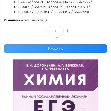
65674562 / 55620182 / 55640042 / 65647335 /
65654169 / 65673918 / 55625119 / 55632070 /
65659003 / 55639156 / 55638997 / 65647296
В наличии:
есть на складе
шт
В корзину