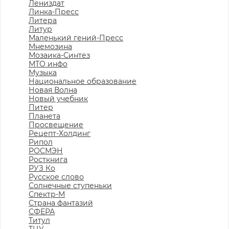
Лениздат
Линка-Пресс
Литера
Литур
Маленький гений-Пресс
Мнемозина
Мозаика-Синтез
МТО инфо
Музыка
Национальное образование
Новая Волна
Новый учебник
Питер
Планета
Просвещение
Рецепт-Холдинг
Рипол
РОСМЭН
Росткнига
РУЗ Ко
Русское слово
Солнечные ступеньки
Спектр-М
Страна фантазий
СФЕРА
Титул