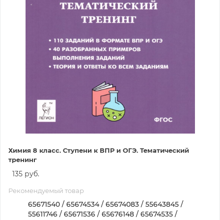
Химия 8 класс. Ступени к ВПР и ОГЭ. Тематический
тренинг
135 руб.
Рекомендуемый товар
65671540 / 65674534 / 65674083 / 55643845 /
55611746 / 65671536 / 65676148 / 65674535 /