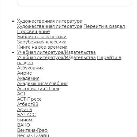
Художественная литература
Художественная литература
Перейти в раздел
Просвещение
Библиотека классики
Зарубежная классика
Книга на все времена
Учебная литература/Издательства
Учебная литература/Издательства
Перейти в
раздел
Азбуковник
Айрис
Академия
Академкнига/Учебник
Ассоциация 21 век
АСТ
АСТ-Пресс
Атберг98
Афина
БАЛАСС
Бином
ВАКО
Вентана-Граф
Весна-Дизайн