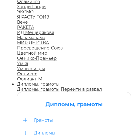
Фламинго
Харди Гарди
ЭКСМО
Я РАСТУ ТОЙЗ
Вече
РАКЕТА
ИД Мещерякова
Маламалама
МИР ДЕТСТВА
Просвещение-Союз
Цветной мир
Феникс-Премьер
Умка
Умные игры
Феникс+
Фолиант-М
Дипломы, грамоты
Дипломы, грамоты
Перейти в раздел
Дипломы, грамоты
Грамоты
Дипломы