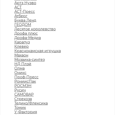
Артэ Нуэво
АСТ
АСТ-Пресс
Атберг
Буква Ленд
ГЕОДОМ
Десятое королевство
Дрофа плюс
Дрофа-Медиа
Карапуз
Клевер
Краснокамская игрушка
Махаон
Мозаика-синтез
НД Плэй
Олма
Оникс
Проф-Пресс
РониисПак
РОСМЭН
Русич
САМОВАР
Стрекоза
Тедико/Флексика
Томик
У-Фактория