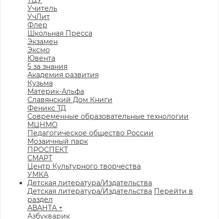
ТЦУ
Учитель
УчЛит
Флер
Школьная Пресса
Экзамен
Эксмо
Ювента
5 за знания
Академия развития
Кузьма
Материк-Альфа
Славянский Дом Книги
Феникс ТД
Современные образовательные технологии
МЦНМО
Педагогическое общество России
Мозаичный парк
ПРОСПЕКТ
СМАРТ
Центр Культурного творчества
УМКА
Детская литература/Издательства
Детская литература/Издательства
Перейти в
раздел
АВАНТА +
Азбукварик