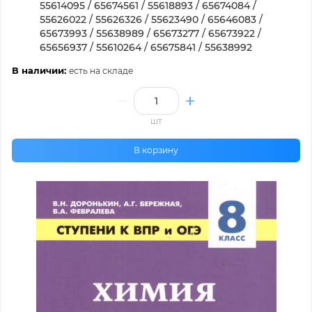
55614095 / 65674561 / 55618893 / 65674084 /
55626022 / 55626326 / 55623490 / 65646083 /
65673993 / 55638989 / 65673277 / 65673922 /
65656937 / 55610264 / 65675841 / 55638992
В наличии:
есть на складе
шт
В корзину