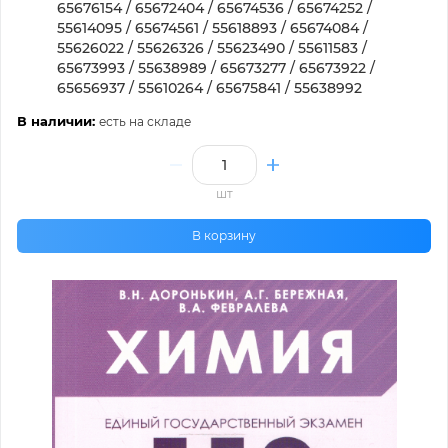
65676154 / 65672404 / 65674536 / 65674252 /
55614095 / 65674561 / 55618893 / 65674084 /
55626022 / 55626326 / 55623490 / 55611583 /
65673993 / 55638989 / 65673277 / 65673922 /
65656937 / 55610264 / 65675841 / 55638992
В наличии:
есть на складе
шт
В корзину