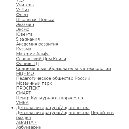
ТЦУ
Учитель
УчЛит
Флер
Школьная Пресса
Экзамен
Эксмо
Ювента
5 за знания
Академия развития
Кузьма
Материк-Альфа
Славянский Дом Книги
Феникс ТД
Современные образовательные технологии
МЦНМО
Педагогическое общество России
Мозаичный парк
ПРОСПЕКТ
СМАРТ
Центр Культурного творчества
УМКА
Детская литература/Издательства
Детская литература/Издательства
Перейти в
раздел
АВАНТА +
Азбукварик