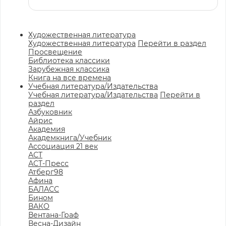
Художественная литература
Художественная литература
Перейти в раздел
Просвещение
Библиотека классики
Зарубежная классика
Книга на все времена
Учебная литература/Издательства
Учебная литература/Издательства
Перейти в
раздел
Азбуковник
Айрис
Академия
Академкнига/Учебник
Ассоциация 21 век
АСТ
АСТ-Пресс
Атберг98
Афина
БАЛАСС
Бином
ВАКО
Вентана-Граф
Весна-Дизайн