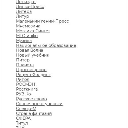
Лениздат
Линка-Пресс
Литера
Литур
Маленький гений-Пресс
Мнемозина
Мозаика-Синтез
МТО инфо
Музыка
Национальное образование
Новая Волна
Новый учебник
Питер
Планета
Просвещение
Рецепт-Холдинг
Рипол
РОСМЭН
Росткнига
РУЗ Ко
Русское слово
Солнечные ступеньки
Спектр-М
Страна фантазий
СФЕРА
Титул