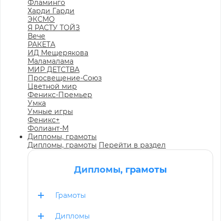
Фламинго
Харди Гарди
ЭКСМО
Я РАСТУ ТОЙЗ
Вече
РАКЕТА
ИД Мещерякова
Маламалама
МИР ДЕТСТВА
Просвещение-Союз
Цветной мир
Феникс-Премьер
Умка
Умные игры
Феникс+
Фолиант-М
Дипломы, грамоты
Дипломы, грамоты
Перейти в раздел
Дипломы, грамоты
Грамоты
Дипломы