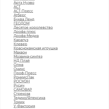
Артэ Нуэво
АСТ
АСТ-Пресс
Атберг
Буква Ленд
ГЕОДОМ
Десятое королевство
Дрофа плюс
Дрофа-Медиа
Карапуз
Клевер
Краснокамская игрушка
Махаон
Мозаика-синтез
НД Плэй
Олма
Оникс
Проф-Пресс
РониисПак
РОСМЭН
Русич
САМОВАР
Стрекоза
Тедико/Флексика
Томик
У-Фактория