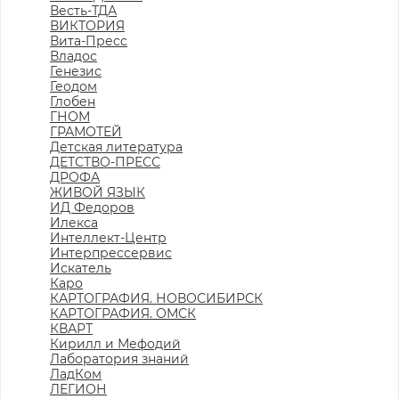
Весть-ТДА
ВИКТОРИЯ
Вита-Пресс
Владос
Генезис
Геодом
Глобен
ГНОМ
ГРАМОТЕЙ
Детская литература
ДЕТСТВО-ПРЕСС
ДРОФА
ЖИВОЙ ЯЗЫК
ИД Федоров
Илекса
Интеллект-Центр
Интерпрессервис
Искатель
Каро
КАРТОГРАФИЯ. НОВОСИБИРСК
КАРТОГРАФИЯ. ОМСК
КВАРТ
Кирилл и Мефодий
Лаборатория знаний
ЛадКом
ЛЕГИОН