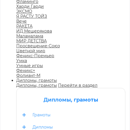
Фламинго
Харди Гарди
ЭКСМО
Я РАСТУ ТОЙЗ
Вече
РАКЕТА
ИД Мещерякова
Маламалама
МИР ДЕТСТВА
Просвещение-Союз
Цветной мир
Феникс-Премьер
Умка
Умные игры
Феникс+
Фолиант-М
Дипломы, грамоты
Дипломы, грамоты
Перейти в раздел
Дипломы, грамоты
Грамоты
Дипломы