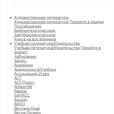
Художественная литература
Художественная литература
Перейти в раздел
Просвещение
Библиотека классики
Зарубежная классика
Книга на все времена
Учебная литература/Издательства
Учебная литература/Издательства
Перейти в
раздел
Азбуковник
Айрис
Академия
Академкнига/Учебник
Ассоциация 21 век
АСТ
АСТ-Пресс
Атберг98
Афина
БАЛАСС
Бином
ВАКО
Вентана-Граф
Весна-Дизайн