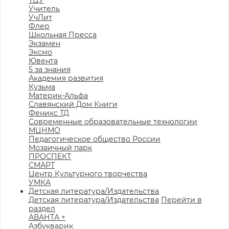
ТЦУ
Учитель
УчЛит
Флер
Школьная Пресса
Экзамен
Эксмо
Ювента
5 за знания
Академия развития
Кузьма
Материк-Альфа
Славянский Дом Книги
Феникс ТД
Современные образовательные технологии
МЦНМО
Педагогическое общество России
Мозаичный парк
ПРОСПЕКТ
СМАРТ
Центр Культурного творчества
УМКА
Детская литература/Издательства
Детская литература/Издательства
Перейти в
раздел
АВАНТА +
Азбукварик