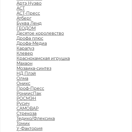
Артэ Нуэво
АСТ
АСТ-Пресс
Атберг
Буква Ленд
ГЕОДОМ
Десятое королевство
Дрофа плюс
Дрофа-Медиа
Карапуз
Клевер
Краснокамская игрушка
Махаон
Мозаика-синтез
НД Плэй
Олма
Оникс
Проф-Пресс
РониисПак
РОСМЭН
Русич
САМОВАР
Стрекоза
Тедико/Флексика
Томик
У-Фактория