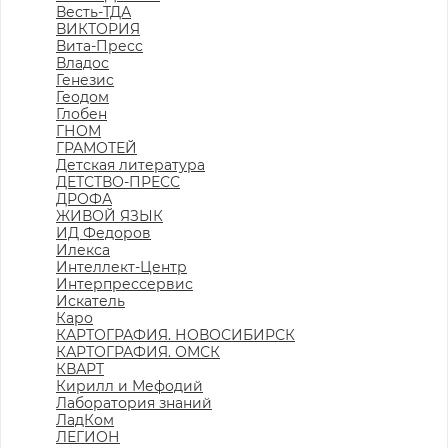
Весть-ТДА
ВИКТОРИЯ
Вита-Пресс
Владос
Генезис
Геодом
Глобен
ГНОМ
ГРАМОТЕЙ
Детская литература
ДЕТСТВО-ПРЕСС
ДРОФА
ЖИВОЙ ЯЗЫК
ИД Федоров
Илекса
Интеллект-Центр
Интерпрессервис
Искатель
Каро
КАРТОГРАФИЯ. НОВОСИБИРСК
КАРТОГРАФИЯ. ОМСК
КВАРТ
Кирилл и Мефодий
Лаборатория знаний
ЛадКом
ЛЕГИОН