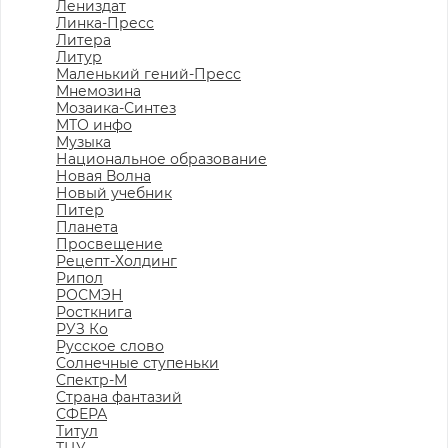
Лениздат
Линка-Пресс
Литера
Литур
Маленький гений-Пресс
Мнемозина
Мозаика-Синтез
МТО инфо
Музыка
Национальное образование
Новая Волна
Новый учебник
Питер
Планета
Просвещение
Рецепт-Холдинг
Рипол
РОСМЭН
Росткнига
РУЗ Ко
Русское слово
Солнечные ступеньки
Спектр-М
Страна фантазий
СФЕРА
Титул