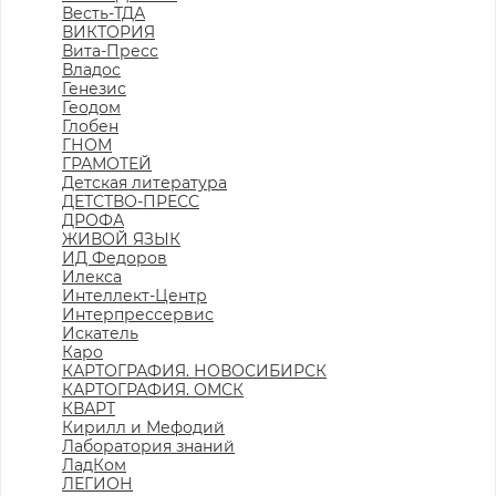
Весть-ТДА
ВИКТОРИЯ
Вита-Пресс
Владос
Генезис
Геодом
Глобен
ГНОМ
ГРАМОТЕЙ
Детская литература
ДЕТСТВО-ПРЕСС
ДРОФА
ЖИВОЙ ЯЗЫК
ИД Федоров
Илекса
Интеллект-Центр
Интерпрессервис
Искатель
Каро
КАРТОГРАФИЯ. НОВОСИБИРСК
КАРТОГРАФИЯ. ОМСК
КВАРТ
Кирилл и Мефодий
Лаборатория знаний
ЛадКом
ЛЕГИОН