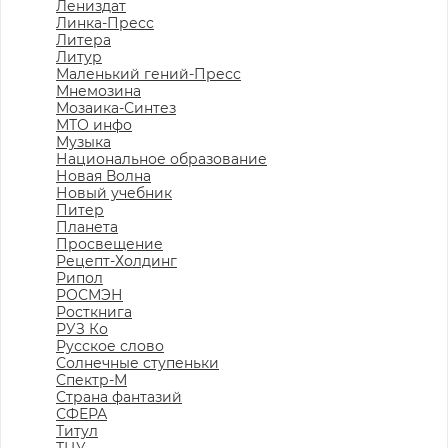
Лениздат
Линка-Пресс
Литера
Литур
Маленький гений-Пресс
Мнемозина
Мозаика-Синтез
МТО инфо
Музыка
Национальное образование
Новая Волна
Новый учебник
Питер
Планета
Просвещение
Рецепт-Холдинг
Рипол
РОСМЭН
Росткнига
РУЗ Ко
Русское слово
Солнечные ступеньки
Спектр-М
Страна фантазий
СФЕРА
Титул