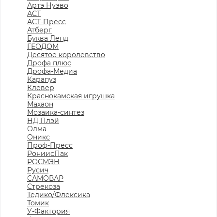
Артэ Нуэво
АСТ
АСТ-Пресс
Атберг
Буква Ленд
ГЕОДОМ
Десятое королевство
Дрофа плюс
Дрофа-Медиа
Карапуз
Клевер
Краснокамская игрушка
Махаон
Мозаика-синтез
НД Плэй
Олма
Оникс
Проф-Пресс
РониисПак
РОСМЭН
Русич
САМОВАР
Стрекоза
Тедико/Флексика
Томик
У-Фактория