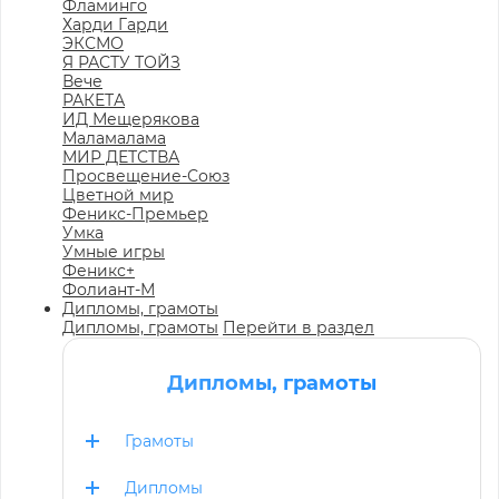
Фламинго
Харди Гарди
ЭКСМО
Я РАСТУ ТОЙЗ
Вече
РАКЕТА
ИД Мещерякова
Маламалама
МИР ДЕТСТВА
Просвещение-Союз
Цветной мир
Феникс-Премьер
Умка
Умные игры
Феникс+
Фолиант-М
Дипломы, грамоты
Дипломы, грамоты
Перейти в раздел
Дипломы, грамоты
Грамоты
Дипломы