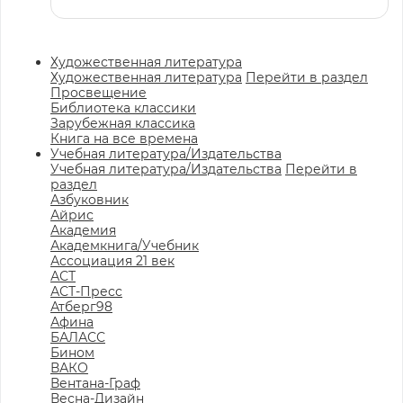
Художественная литература
Художественная литература
Перейти в раздел
Просвещение
Библиотека классики
Зарубежная классика
Книга на все времена
Учебная литература/Издательства
Учебная литература/Издательства
Перейти в
раздел
Азбуковник
Айрис
Академия
Академкнига/Учебник
Ассоциация 21 век
АСТ
АСТ-Пресс
Атберг98
Афина
БАЛАСС
Бином
ВАКО
Вентана-Граф
Весна-Дизайн