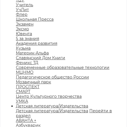
ТЦУ
Учитель
УчЛит
Флер
Школьная Пресса
Экзамен
Эксмо
Ювента
5 за знания
Академия развития
Кузьма
Материк-Альфа
Славянский Дом Книги
Феникс ТД
Современные образовательные технологии
МЦНМО
Педагогическое общество России
Мозаичный парк
ПРОСПЕКТ
СМАРТ
Центр Культурного творчества
УМКА
Детская литература/Издательства
Детская литература/Издательства
Перейти в
раздел
АВАНТА +
Азбукварик