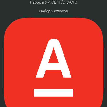
Наборы УМК/ВПР/ЕГЭ/ОГЭ
Наборы атласов