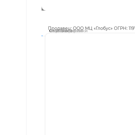
Продавец: ООО МЦ «Глобус» ОГРН: 11
Описание
Характеристики
Комментарии