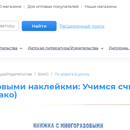
О магазине
Для оптовых покупателей
Наши магазины
Найти
Расширенный поиск
тельства
Детская литература/Издательства
Дипломы,
ура/Издательства
ВАКО
По дороге в школу
выми наклейкми: Учимся счи
ако)