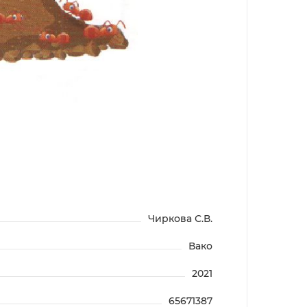
Чиркова С.В.
Вако
2021
65671387