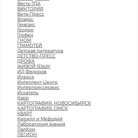
Весть-ТДА
ВИКТОРИЯ
Вита-Пресс
Владос
Генезис
Геодом
Глобен
ГНОМ
ГРАМОТЕЙ
Детская литература
ДЕТСТВО-ПРЕСС
ДРОФА
ЖИВОЙ ЯЗЫК
ИД Федоров
Илекса
Интеллект-Центр
Интерпрессервис
Искатель
Каро
КАРТОГРАФИЯ. НОВОСИБИРСК
КАРТОГРАФИЯ. ОМСК
КВАРТ
Кирилл и Мефодий
Лаборатория знаний
ЛадКом
ЛЕГИОН