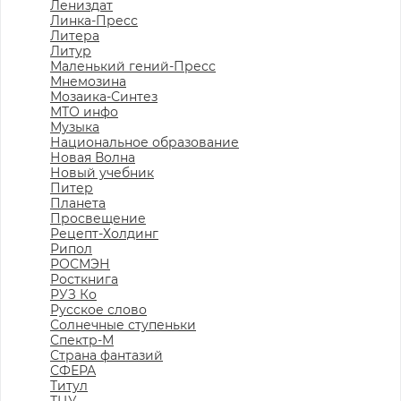
Лениздат
Линка-Пресс
Литера
Литур
Маленький гений-Пресс
Мнемозина
Мозаика-Синтез
МТО инфо
Музыка
Национальное образование
Новая Волна
Новый учебник
Питер
Планета
Просвещение
Рецепт-Холдинг
Рипол
РОСМЭН
Росткнига
РУЗ Ко
Русское слово
Солнечные ступеньки
Спектр-М
Страна фантазий
СФЕРА
Титул