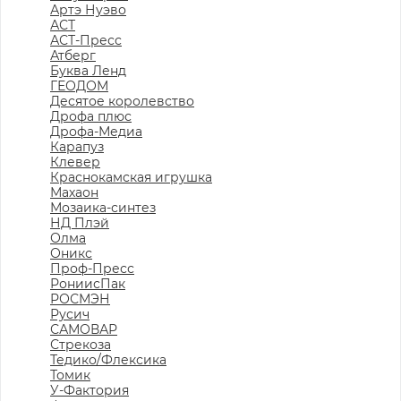
Артэ Нуэво
АСТ
АСТ-Пресс
Атберг
Буква Ленд
ГЕОДОМ
Десятое королевство
Дрофа плюс
Дрофа-Медиа
Карапуз
Клевер
Краснокамская игрушка
Махаон
Мозаика-синтез
НД Плэй
Олма
Оникс
Проф-Пресс
РониисПак
РОСМЭН
Русич
САМОВАР
Стрекоза
Тедико/Флексика
Томик
У-Фактория