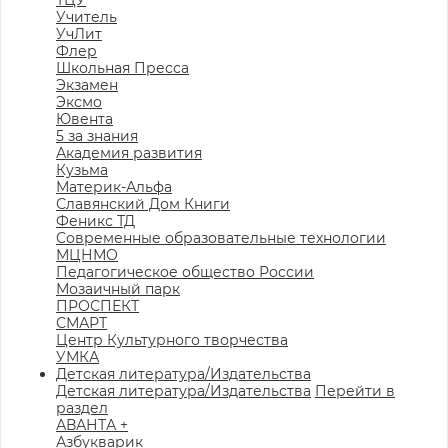
ТЦУ
Учитель
УчЛит
Флер
Школьная Пресса
Экзамен
Эксмо
Ювента
5 за знания
Академия развития
Кузьма
Материк-Альфа
Славянский Дом Книги
Феникс ТД
Современные образовательные технологии
МЦНМО
Педагогическое общество России
Мозаичный парк
ПРОСПЕКТ
СМАРТ
Центр Культурного творчества
УМКА
Детская литература/Издательства
Детская литература/Издательства
Перейти в
раздел
АВАНТА +
Азбукварик