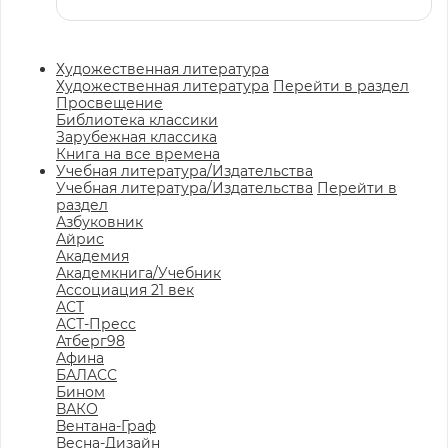
Художественная литература
Художественная литература
Перейти в раздел
Просвещение
Библиотека классики
Зарубежная классика
Книга на все времена
Учебная литература/Издательства
Учебная литература/Издательства
Перейти в
раздел
Азбуковник
Айрис
Академия
Академкнига/Учебник
Ассоциация 21 век
АСТ
АСТ-Пресс
Атберг98
Афина
БАЛАСС
Бином
ВАКО
Вентана-Граф
Весна-Дизайн