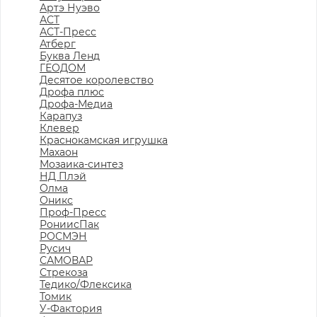
Артэ Нуэво
АСТ
АСТ-Пресс
Атберг
Буква Ленд
ГЕОДОМ
Десятое королевство
Дрофа плюс
Дрофа-Медиа
Карапуз
Клевер
Краснокамская игрушка
Махаон
Мозаика-синтез
НД Плэй
Олма
Оникс
Проф-Пресс
РониисПак
РОСМЭН
Русич
САМОВАР
Стрекоза
Тедико/Флексика
Томик
У-Фактория