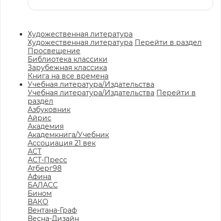
Художественная литература
Художественная литература
Перейти в раздел
Просвещение
Библиотека классики
Зарубежная классика
Книга на все времена
Учебная литература/Издательства
Учебная литература/Издательства
Перейти в
раздел
Азбуковник
Айрис
Академия
Академкнига/Учебник
Ассоциация 21 век
АСТ
АСТ-Пресс
Атберг98
Афина
БАЛАСС
Бином
ВАКО
Вентана-Граф
Весна-Дизайн