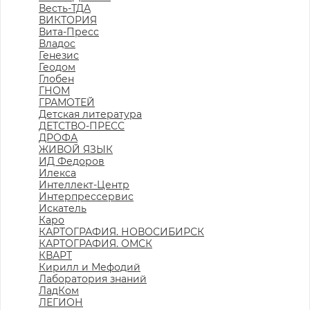
Весть-ТДА
ВИКТОРИЯ
Вита-Пресс
Владос
Генезис
Геодом
Глобен
ГНОМ
ГРАМОТЕЙ
Детская литература
ДЕТСТВО-ПРЕСС
ДРОФА
ЖИВОЙ ЯЗЫК
ИД Федоров
Илекса
Интеллект-Центр
Интерпрессервис
Искатель
Каро
КАРТОГРАФИЯ. НОВОСИБИРСК
КАРТОГРАФИЯ. ОМСК
КВАРТ
Кирилл и Мефодий
Лаборатория знаний
ЛадКом
ЛЕГИОН