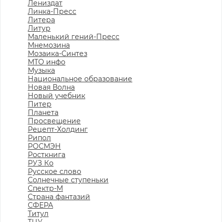
Лениздат
Линка-Пресс
Литера
Литур
Маленький гений-Пресс
Мнемозина
Мозаика-Синтез
МТО инфо
Музыка
Национальное образование
Новая Волна
Новый учебник
Питер
Планета
Просвещение
Рецепт-Холдинг
Рипол
РОСМЭН
Росткнига
РУЗ Ко
Русское слово
Солнечные ступеньки
Спектр-М
Страна фантазий
СФЕРА
Титул