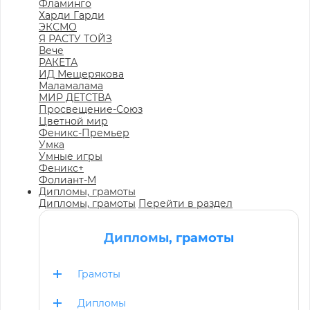
Фламинго
Харди Гарди
ЭКСМО
Я РАСТУ ТОЙЗ
Вече
РАКЕТА
ИД Мещерякова
Маламалама
МИР ДЕТСТВА
Просвещение-Союз
Цветной мир
Феникс-Премьер
Умка
Умные игры
Феникс+
Фолиант-М
Дипломы, грамоты
Дипломы, грамоты
Перейти в раздел
Дипломы, грамоты
Грамоты
Дипломы