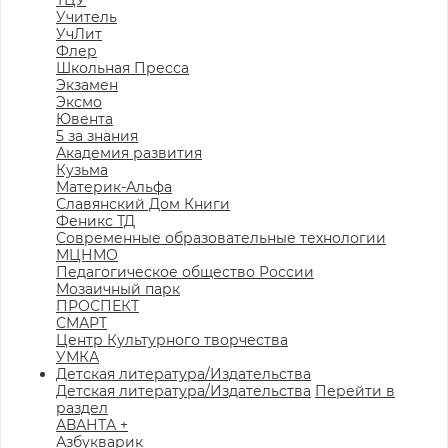
ТЦУ
Учитель
УчЛит
Флер
Школьная Пресса
Экзамен
Эксмо
Ювента
5 за знания
Академия развития
Кузьма
Материк-Альфа
Славянский Дом Книги
Феникс ТД
Современные образовательные технологии
МЦНМО
Педагогическое общество России
Мозаичный парк
ПРОСПЕКТ
СМАРТ
Центр Культурного творчества
УМКА
Детская литература/Издательства
Детская литература/Издательства
Перейти в
раздел
АВАНТА +
Азбукварик