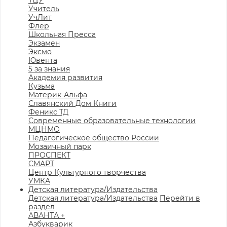
ТЦУ
Учитель
УчЛит
Флер
Школьная Пресса
Экзамен
Эксмо
Ювента
5 за знания
Академия развития
Кузьма
Материк-Альфа
Славянский Дом Книги
Феникс ТД
Современные образовательные технологии
МЦНМО
Педагогическое общество России
Мозаичный парк
ПРОСПЕКТ
СМАРТ
Центр Культурного творчества
УМКА
Детская литература/Издательства
Детская литература/Издательства
Перейти в
раздел
АВАНТА +
Азбукварик