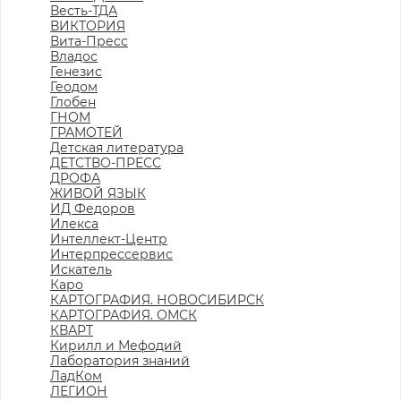
Весть-ТДА
ВИКТОРИЯ
Вита-Пресс
Владос
Генезис
Геодом
Глобен
ГНОМ
ГРАМОТЕЙ
Детская литература
ДЕТСТВО-ПРЕСС
ДРОФА
ЖИВОЙ ЯЗЫК
ИД Федоров
Илекса
Интеллект-Центр
Интерпрессервис
Искатель
Каро
КАРТОГРАФИЯ. НОВОСИБИРСК
КАРТОГРАФИЯ. ОМСК
КВАРТ
Кирилл и Мефодий
Лаборатория знаний
ЛадКом
ЛЕГИОН