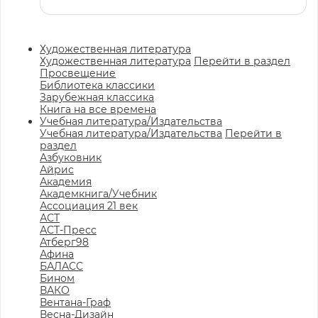
Художественная литература
Художественная литература
Перейти в раздел
Просвещение
Библиотека классики
Зарубежная классика
Книга на все времена
Учебная литература/Издательства
Учебная литература/Издательства
Перейти в
раздел
Азбуковник
Айрис
Академия
Академкнига/Учебник
Ассоциация 21 век
АСТ
АСТ-Пресс
Атберг98
Афина
БАЛАСС
Бином
ВАКО
Вентана-Граф
Весна-Дизайн