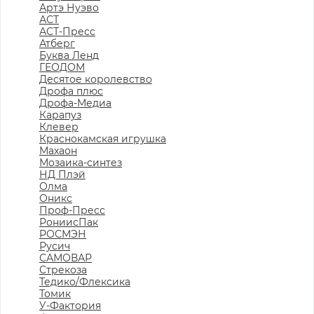
Артэ Нуэво
АСТ
АСТ-Пресс
Атберг
Буква Ленд
ГЕОДОМ
Десятое королевство
Дрофа плюс
Дрофа-Медиа
Карапуз
Клевер
Краснокамская игрушка
Махаон
Мозаика-синтез
НД Плэй
Олма
Оникс
Проф-Пресс
РониисПак
РОСМЭН
Русич
САМОВАР
Стрекоза
Тедико/Флексика
Томик
У-Фактория