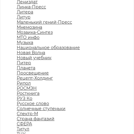
Лениздат
Линка-Пресс
Литера
Литур
Маленький гений-Пресс
Мнемозина
Мозаика-Синтез
МТО инфо
Музыка
Национальное образование
Новая Волна
Новый учебник
Питер
Планета
Просвещение
Рецепт-Холдинг
Рипол
РОСМЭН
Росткнига
РУЗ Ко
Русское слово
Солнечные ступеньки
Спектр-М
Страна фантазий
СФЕРА
Титул