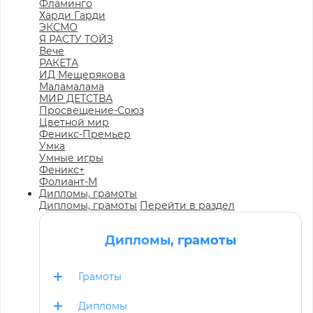
Фламинго
Харди Гарди
ЭКСМО
Я РАСТУ ТОЙЗ
Вече
РАКЕТА
ИД Мещерякова
Маламалама
МИР ДЕТСТВА
Просвещение-Союз
Цветной мир
Феникс-Премьер
Умка
Умные игры
Феникс+
Фолиант-М
Дипломы, грамоты
Дипломы, грамоты
Перейти в раздел
Дипломы, грамоты
Грамоты
Дипломы