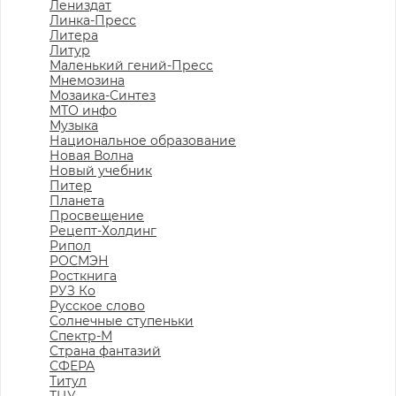
Лениздат
Линка-Пресс
Литера
Литур
Маленький гений-Пресс
Мнемозина
Мозаика-Синтез
МТО инфо
Музыка
Национальное образование
Новая Волна
Новый учебник
Питер
Планета
Просвещение
Рецепт-Холдинг
Рипол
РОСМЭН
Росткнига
РУЗ Ко
Русское слово
Солнечные ступеньки
Спектр-М
Страна фантазий
СФЕРА
Титул