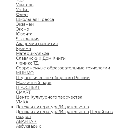
ТЦУ
Учитель
УчЛит
Флер
Школьная Пресса
Экзамен
Эксмо
Ювента
5 за знания
Академия развития
Кузьма
Материк-Альфа
Славянский Дом Книги
Феникс ТД
Современные образовательные технологии
МЦНМО
Педагогическое общество России
Мозаичный парк
ПРОСПЕКТ
СМАРТ
Центр Культурного творчества
УМКА
Детская литература/Издательства
Детская литература/Издательства
Перейти в
раздел
АВАНТА +
Азбукварик