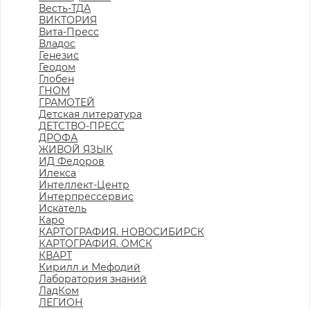
Весть-ТДА
ВИКТОРИЯ
Вита-Пресс
Владос
Генезис
Геодом
Глобен
ГНОМ
ГРАМОТЕЙ
Детская литература
ДЕТСТВО-ПРЕСС
ДРОФА
ЖИВОЙ ЯЗЫК
ИД Федоров
Илекса
Интеллект-Центр
Интерпрессервис
Искатель
Каро
КАРТОГРАФИЯ. НОВОСИБИРСК
КАРТОГРАФИЯ. ОМСК
КВАРТ
Кирилл и Мефодий
Лаборатория знаний
ЛадКом
ЛЕГИОН