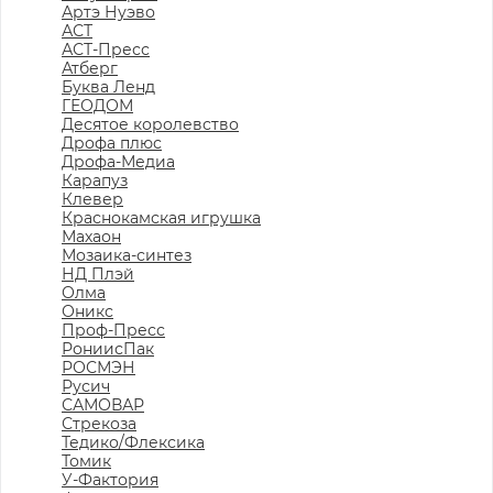
Артэ Нуэво
АСТ
АСТ-Пресс
Атберг
Буква Ленд
ГЕОДОМ
Десятое королевство
Дрофа плюс
Дрофа-Медиа
Карапуз
Клевер
Краснокамская игрушка
Махаон
Мозаика-синтез
НД Плэй
Олма
Оникс
Проф-Пресс
РониисПак
РОСМЭН
Русич
САМОВАР
Стрекоза
Тедико/Флексика
Томик
У-Фактория