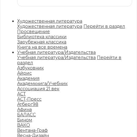
Художественная литература
Художественная литература
Перейти в раздел
Просвещение
Библиотека классики
Зарубежная классика
Книга на все времена
Учебная литература/Издательства
Учебная литература/Издательства
Перейти в
раздел
Азбуковник
Айрис
Академия
Академкнига/Учебник
Ассоциация 21 век
АСТ
АСТ-Пресс
Атберг98
Афина
БАЛАСС
Бином
ВАКО
Вентана-Граф
Весна-Дизайн