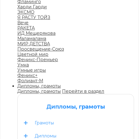
Фламинго
Харди Гарди
ЭКСМО
Я РАСТУ ТОЙЗ
Вече
РАКЕТА
ИД Мещерякова
Маламалама
МИР ДЕТСТВА
Просвещение-Союз
Цветной мир
Феникс-Премьер
Умка
Умные игры
Феникс+
Фолиант-М
Дипломы, грамоты
Дипломы, грамоты
Перейти в раздел
Дипломы, грамоты
Грамоты
Дипломы