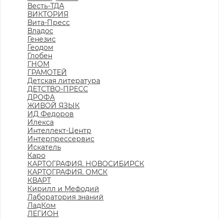
Весть-ТДА
ВИКТОРИЯ
Вита-Пресс
Владос
Генезис
Геодом
Глобен
ГНОМ
ГРАМОТЕЙ
Детская литература
ДЕТСТВО-ПРЕСС
ДРОФА
ЖИВОЙ ЯЗЫК
ИД Федоров
Илекса
Интеллект-Центр
Интерпрессервис
Искатель
Каро
КАРТОГРАФИЯ. НОВОСИБИРСК
КАРТОГРАФИЯ. ОМСК
КВАРТ
Кирилл и Мефодий
Лаборатория знаний
ЛадКом
ЛЕГИОН