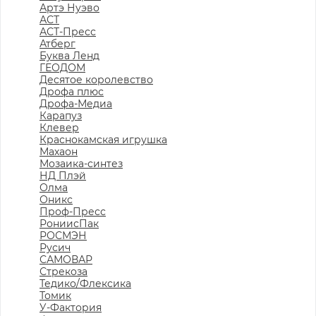
Артэ Нуэво
АСТ
АСТ-Пресс
Атберг
Буква Ленд
ГЕОДОМ
Десятое королевство
Дрофа плюс
Дрофа-Медиа
Карапуз
Клевер
Краснокамская игрушка
Махаон
Мозаика-синтез
НД Плэй
Олма
Оникс
Проф-Пресс
РониисПак
РОСМЭН
Русич
САМОВАР
Стрекоза
Тедико/Флексика
Томик
У-Фактория