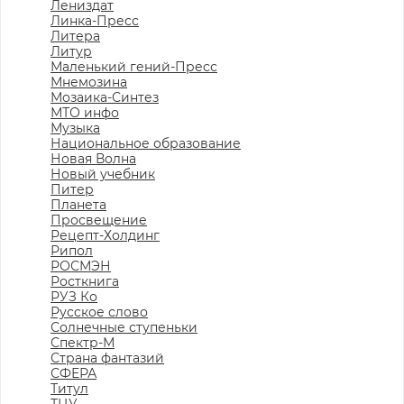
Лениздат
Линка-Пресс
Литера
Литур
Маленький гений-Пресс
Мнемозина
Мозаика-Синтез
МТО инфо
Музыка
Национальное образование
Новая Волна
Новый учебник
Питер
Планета
Просвещение
Рецепт-Холдинг
Рипол
РОСМЭН
Росткнига
РУЗ Ко
Русское слово
Солнечные ступеньки
Спектр-М
Страна фантазий
СФЕРА
Титул