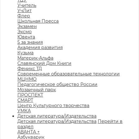
ТЦУ
Учитель
УчЛит
Флер
Школьная Пресса
Экзамен
Эксмо
Ювента
5 за знания
Академия развития
Кузьма
Материк-Альфа
Славянский Дом Книги
Феникс ТД
Современные образовательные технологии
МЦНМО
Педагогическое общество России
Мозаичный парк
ПРОСПЕКТ
СМАРТ
Центр Культурного творчества
УМКА
Детская литература/Издательства
Детская литература/Издательства
Перейти в
раздел
АВАНТА +
Азбукварик