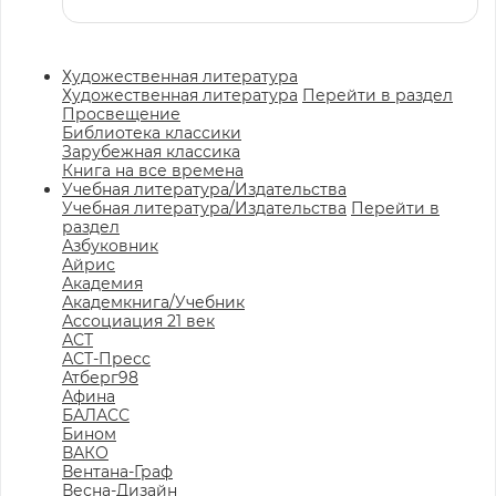
Художественная литература
Художественная литература
Перейти в раздел
Просвещение
Библиотека классики
Зарубежная классика
Книга на все времена
Учебная литература/Издательства
Учебная литература/Издательства
Перейти в
раздел
Азбуковник
Айрис
Академия
Академкнига/Учебник
Ассоциация 21 век
АСТ
АСТ-Пресс
Атберг98
Афина
БАЛАСС
Бином
ВАКО
Вентана-Граф
Весна-Дизайн