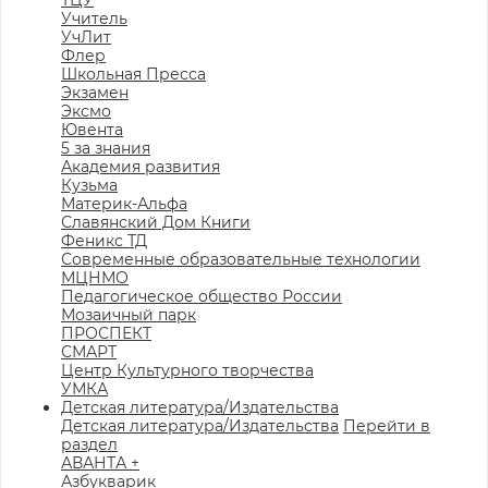
ТЦУ
Учитель
УчЛит
Флер
Школьная Пресса
Экзамен
Эксмо
Ювента
5 за знания
Академия развития
Кузьма
Материк-Альфа
Славянский Дом Книги
Феникс ТД
Современные образовательные технологии
МЦНМО
Педагогическое общество России
Мозаичный парк
ПРОСПЕКТ
СМАРТ
Центр Культурного творчества
УМКА
Детская литература/Издательства
Детская литература/Издательства
Перейти в
раздел
АВАНТА +
Азбукварик