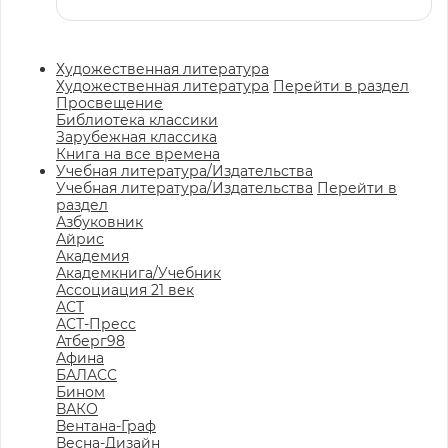
Художественная литература
Художественная литература
Перейти в раздел
Просвещение
Библиотека классики
Зарубежная классика
Книга на все времена
Учебная литература/Издательства
Учебная литература/Издательства
Перейти в
раздел
Азбуковник
Айрис
Академия
Академкнига/Учебник
Ассоциация 21 век
АСТ
АСТ-Пресс
Атберг98
Афина
БАЛАСС
Бином
ВАКО
Вентана-Граф
Весна-Дизайн