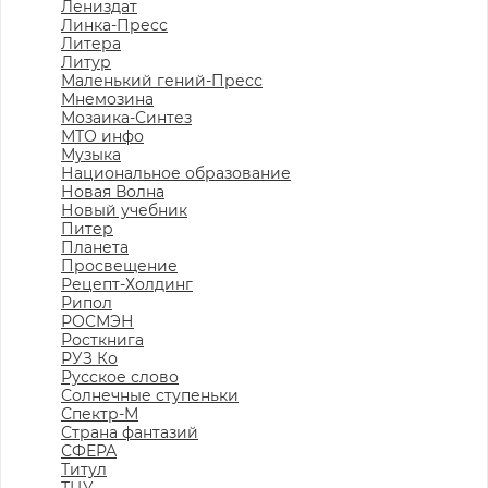
Лениздат
Линка-Пресс
Литера
Литур
Маленький гений-Пресс
Мнемозина
Мозаика-Синтез
МТО инфо
Музыка
Национальное образование
Новая Волна
Новый учебник
Питер
Планета
Просвещение
Рецепт-Холдинг
Рипол
РОСМЭН
Росткнига
РУЗ Ко
Русское слово
Солнечные ступеньки
Спектр-М
Страна фантазий
СФЕРА
Титул