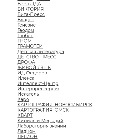
Весть-ТДА
ВИКТОРИЯ
Вита-Пресс
Владос
Генезис
Геодом
Глобен
ГНОМ
ГРАМОТЕЙ
Детская литература
ДЕТСТВО-ПРЕСС
ДРОФА
ЖИВОЙ ЯЗЫК
ИД Федоров
Илекса
Интеллект-Центр
Интерпрессервис
Искатель
Каро
КАРТОГРАФИЯ. НОВОСИБИРСК
КАРТОГРАФИЯ. ОМСК
КВАРТ
Кирилл и Мефодий
Лаборатория знаний
ЛадКом
ЛЕГИОН