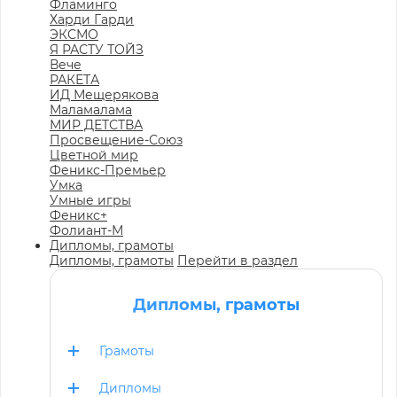
Фламинго
Харди Гарди
ЭКСМО
Я РАСТУ ТОЙЗ
Вече
РАКЕТА
ИД Мещерякова
Маламалама
МИР ДЕТСТВА
Просвещение-Союз
Цветной мир
Феникс-Премьер
Умка
Умные игры
Феникс+
Фолиант-М
Дипломы, грамоты
Дипломы, грамоты
Перейти в раздел
Дипломы, грамоты
Грамоты
Дипломы