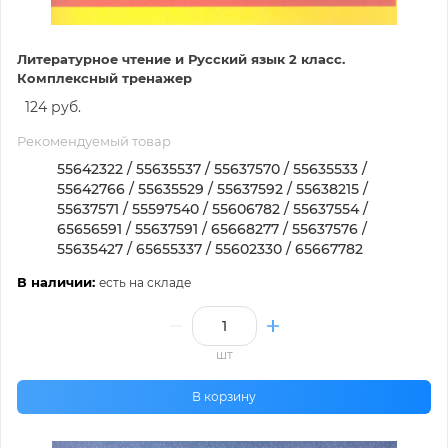
Литературное чтение и Русский язык 2 класс.
Комплексный тренажер
124 руб.
Рекомендуемый товар
55642322 / 55635537 / 55637570 / 55635533 /
55642766 / 55635529 / 55637592 / 55638215 /
55637571 / 55597540 / 55606782 / 55637554 /
65656591 / 55637591 / 65668277 / 55637576 /
55635427 / 65655337 / 55602330 / 65667782
В наличии:
есть на складе
шт
В корзину