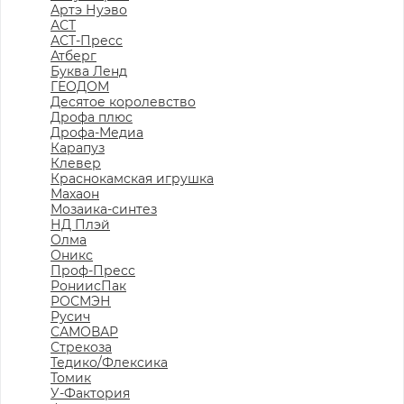
Артэ Нуэво
АСТ
АСТ-Пресс
Атберг
Буква Ленд
ГЕОДОМ
Десятое королевство
Дрофа плюс
Дрофа-Медиа
Карапуз
Клевер
Краснокамская игрушка
Махаон
Мозаика-синтез
НД Плэй
Олма
Оникс
Проф-Пресс
РониисПак
РОСМЭН
Русич
САМОВАР
Стрекоза
Тедико/Флексика
Томик
У-Фактория