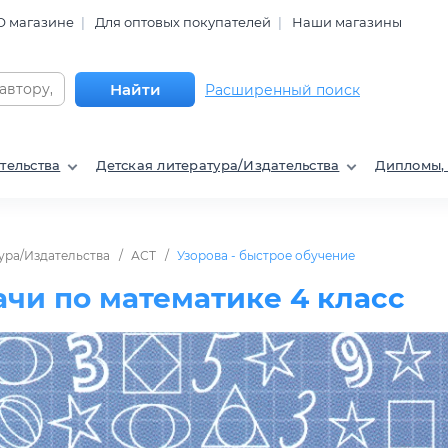
О магазине
Для оптовых покупателей
Наши магазины
Найти
Расширенный поиск
тельства
Детская литература/Издательства
Дипломы,
ура/Издательства
АСТ
Узорова - быстрое обучение
чи по математике 4 класс