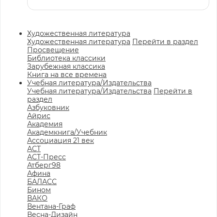
Художественная литература
Художественная литература
Перейти в раздел
Просвещение
Библиотека классики
Зарубежная классика
Книга на все времена
Учебная литература/Издательства
Учебная литература/Издательства
Перейти в
раздел
Азбуковник
Айрис
Академия
Академкнига/Учебник
Ассоциация 21 век
АСТ
АСТ-Пресс
Атберг98
Афина
БАЛАСС
Бином
ВАКО
Вентана-Граф
Весна-Дизайн