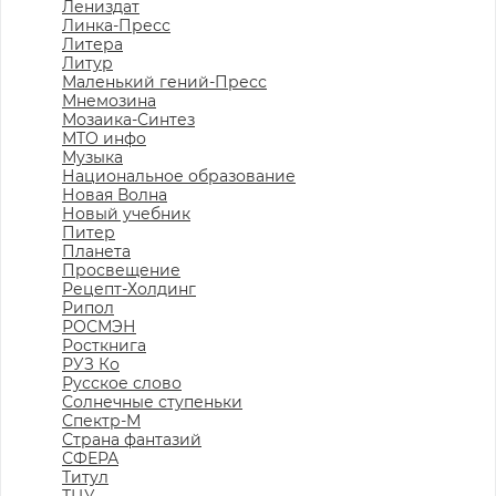
Лениздат
Линка-Пресс
Литера
Литур
Маленький гений-Пресс
Мнемозина
Мозаика-Синтез
МТО инфо
Музыка
Национальное образование
Новая Волна
Новый учебник
Питер
Планета
Просвещение
Рецепт-Холдинг
Рипол
РОСМЭН
Росткнига
РУЗ Ко
Русское слово
Солнечные ступеньки
Спектр-М
Страна фантазий
СФЕРА
Титул