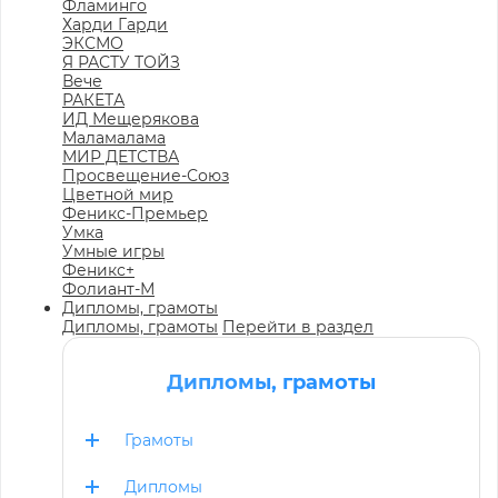
Фламинго
Харди Гарди
ЭКСМО
Я РАСТУ ТОЙЗ
Вече
РАКЕТА
ИД Мещерякова
Маламалама
МИР ДЕТСТВА
Просвещение-Союз
Цветной мир
Феникс-Премьер
Умка
Умные игры
Феникс+
Фолиант-М
Дипломы, грамоты
Дипломы, грамоты
Перейти в раздел
Дипломы, грамоты
Грамоты
Дипломы