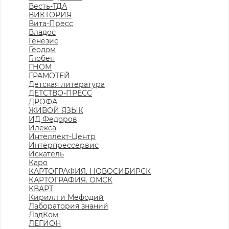
Весть-ТДА
ВИКТОРИЯ
Вита-Пресс
Владос
Генезис
Геодом
Глобен
ГНОМ
ГРАМОТЕЙ
Детская литература
ДЕТСТВО-ПРЕСС
ДРОФА
ЖИВОЙ ЯЗЫК
ИД Федоров
Илекса
Интеллект-Центр
Интерпрессервис
Искатель
Каро
КАРТОГРАФИЯ. НОВОСИБИРСК
КАРТОГРАФИЯ. ОМСК
КВАРТ
Кирилл и Мефодий
Лаборатория знаний
ЛадКом
ЛЕГИОН