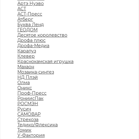
Артэ Нуэво
АСТ
АСТ-Пресс
Атберг
Буква Ленд
ГЕОДОМ
Десятое королевство
Дрофа плюс
Дрофа-Медиа
Карапуз
Клевер
Краснокамская игрушка
Махаон
Мозаика-синтез
НД Плэй
Олма
Оникс
Проф-Пресс
РониисПак
РОСМЭН
Русич
САМОВАР
Стрекоза
Тедико/Флексика
Томик
У-Фактория