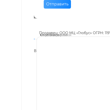
Отправить
Продавец: ООО МЦ «Глобус» ОГРН: 11
Описание
Характеристики
Комментарии
В