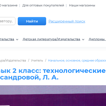
О магазине
Для оптовых покупателей
Наши магазины
Найти
Расширенный поиск
тельства
Детская литература/Издательства
Дипломы,
ура/Издательства
Учитель
Начальное, основное, среднее образо
зык 2 класс: технологические
сандровой, Л. А.