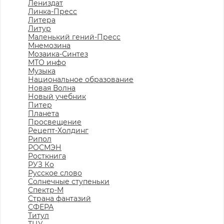
Лениздат
Линка-Пресс
Литера
Литур
Маленький гений-Пресс
Мнемозина
Мозаика-Синтез
МТО инфо
Музыка
Национальное образование
Новая Волна
Новый учебник
Питер
Планета
Просвещение
Рецепт-Холдинг
Рипол
РОСМЭН
Росткнига
РУЗ Ко
Русское слово
Солнечные ступеньки
Спектр-М
Страна фантазий
СФЕРА
Титул