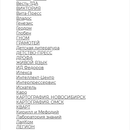
Весть-ТДА
ВИКТОРИЯ
Вита-Пресс
Владос
Генезис
Геодом
Глобен
ГНОМ
ГРАМОТЕЙ
Детская литература
ДЕТСТВО-ПРЕСС
ДРОФА
ЖИВОЙ ЯЗЫК
ИД Федоров
Илекса
Интеллект-Центр
Интерпрессервис
Искатель
Каро
КАРТОГРАФИЯ. НОВОСИБИРСК
КАРТОГРАФИЯ. ОМСК
КВАРТ
Кирилл и Мефодий
Лаборатория знаний
ЛадКом
ЛЕГИОН