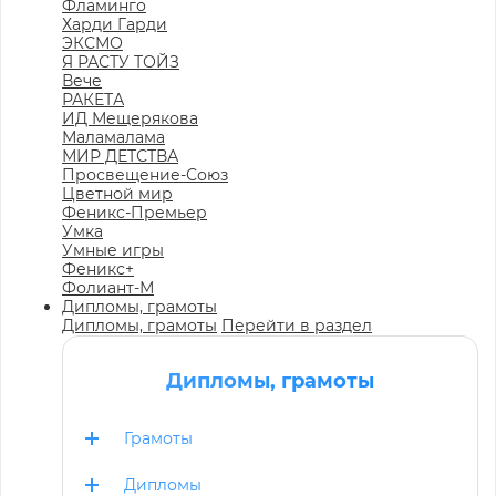
Фламинго
Харди Гарди
ЭКСМО
Я РАСТУ ТОЙЗ
Вече
РАКЕТА
ИД Мещерякова
Маламалама
МИР ДЕТСТВА
Просвещение-Союз
Цветной мир
Феникс-Премьер
Умка
Умные игры
Феникс+
Фолиант-М
Дипломы, грамоты
Дипломы, грамоты
Перейти в раздел
Дипломы, грамоты
Грамоты
Дипломы