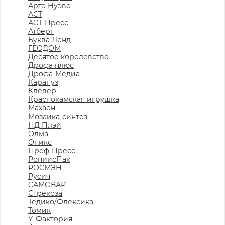
Артэ Нуэво
АСТ
АСТ-Пресс
Атберг
Буква Ленд
ГЕОДОМ
Десятое королевство
Дрофа плюс
Дрофа-Медиа
Карапуз
Клевер
Краснокамская игрушка
Махаон
Мозаика-синтез
НД Плэй
Олма
Оникс
Проф-Пресс
РониисПак
РОСМЭН
Русич
САМОВАР
Стрекоза
Тедико/Флексика
Томик
У-Фактория