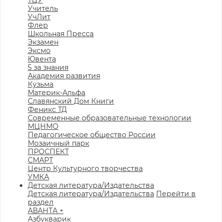
ТЦУ
Учитель
УчЛит
Флер
Школьная Пресса
Экзамен
Эксмо
Ювента
5 за знания
Академия развития
Кузьма
Материк-Альфа
Славянский Дом Книги
Феникс ТД
Современные образовательные технологии
МЦНМО
Педагогическое общество России
Мозаичный парк
ПРОСПЕКТ
СМАРТ
Центр Культурного творчества
УМКА
Детская литература/Издательства
Детская литература/Издательства
Перейти в
раздел
АВАНТА +
Азбукварик