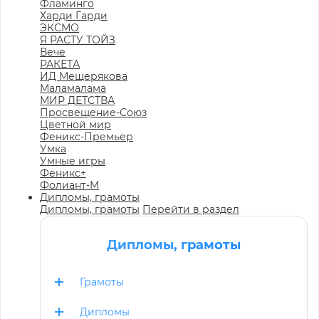
Фламинго
Харди Гарди
ЭКСМО
Я РАСТУ ТОЙЗ
Вече
РАКЕТА
ИД Мещерякова
Маламалама
МИР ДЕТСТВА
Просвещение-Союз
Цветной мир
Феникс-Премьер
Умка
Умные игры
Феникс+
Фолиант-М
Дипломы, грамоты
Дипломы, грамоты
Перейти в раздел
Дипломы, грамоты
Грамоты
Дипломы