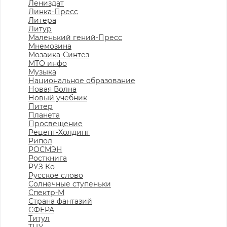
Лениздат
Линка-Пресс
Литера
Литур
Маленький гений-Пресс
Мнемозина
Мозаика-Синтез
МТО инфо
Музыка
Национальное образование
Новая Волна
Новый учебник
Питер
Планета
Просвещение
Рецепт-Холдинг
Рипол
РОСМЭН
Росткнига
РУЗ Ко
Русское слово
Солнечные ступеньки
Спектр-М
Страна фантазий
СФЕРА
Титул