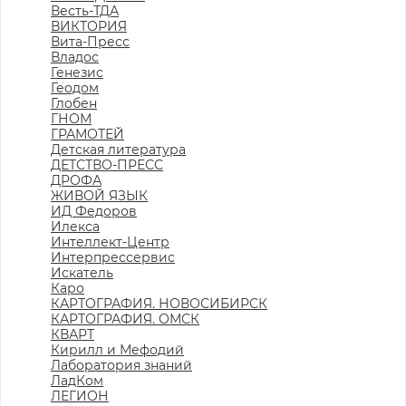
Весть-ТДА
ВИКТОРИЯ
Вита-Пресс
Владос
Генезис
Геодом
Глобен
ГНОМ
ГРАМОТЕЙ
Детская литература
ДЕТСТВО-ПРЕСС
ДРОФА
ЖИВОЙ ЯЗЫК
ИД Федоров
Илекса
Интеллект-Центр
Интерпрессервис
Искатель
Каро
КАРТОГРАФИЯ. НОВОСИБИРСК
КАРТОГРАФИЯ. ОМСК
КВАРТ
Кирилл и Мефодий
Лаборатория знаний
ЛадКом
ЛЕГИОН