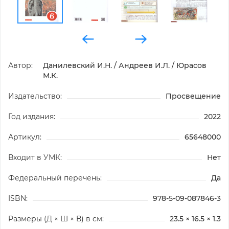
Автор:
Данилевский И.Н. / Андреев И.Л. / Юрасов
М.К.
Издательство:
Просвещение
Год издания:
2022
Артикул:
65648000
Входит в УМК:
Нет
Федеральный перечень:
Да
ISBN:
978-5-09-087846-3
Размеры (Д × Ш × В) в см:
23.5 × 16.5 × 1.3