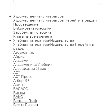
Художественная литература
Художественная литература
Перейти в раздел
Просвещение
Библиотека классики
Зарубежная классика
Книга на все времена
Учебная литература/Издательства
Учебная литература/Издательства
Перейти в
раздел
Азбуковник
Айрис
Академия
Академкнига/Учебник
Ассоциация 21 век
АСТ
АСТ-Пресс
Атберг98
Афина
БАЛАСС
Бином
ВАКО
Вентана-Граф
Весна-Дизайн