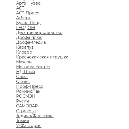
Артэ Нуэво
АСТ
АСТ-Пресс
Атберг
Буква Ленд
ГЕОДОМ
Десятое королевство
Дрофа плюс
Дрофа-Медиа
Карапуз
Клевер
Краснокамская игрушка
Махаон
Мозаика-синтез
НД Плэй
Олма
Оникс
Проф-Пресс
РониисПак
РОСМЭН
Русич
САМОВАР
Стрекоза
Тедико/Флексика
Томик
У-Фактория