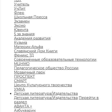
ТЦУ
Учитель
УчЛит
Флер
Школьная Пресса
Экзамен
Эксмо
Ювента
5 за знания
Академия развития
Кузьма
Материк-Альфа
Славянский Дом Книги
Феникс ТД
Современные образовательные технологии
МЦНМО
Педагогическое общество России
Мозаичный парк
ПРОСПЕКТ
СМАРТ
Центр Культурного творчества
УМКА
Детская литература/Издательства
Детская литература/Издательства
Перейти в
раздел
АВАНТА +
Азбукварик