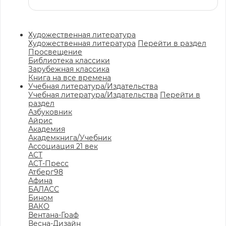
Художественная литература
Художественная литература
Перейти в раздел
Просвещение
Библиотека классики
Зарубежная классика
Книга на все времена
Учебная литература/Издательства
Учебная литература/Издательства
Перейти в
раздел
Азбуковник
Айрис
Академия
Академкнига/Учебник
Ассоциация 21 век
АСТ
АСТ-Пресс
Атберг98
Афина
БАЛАСС
Бином
ВАКО
Вентана-Граф
Весна-Дизайн