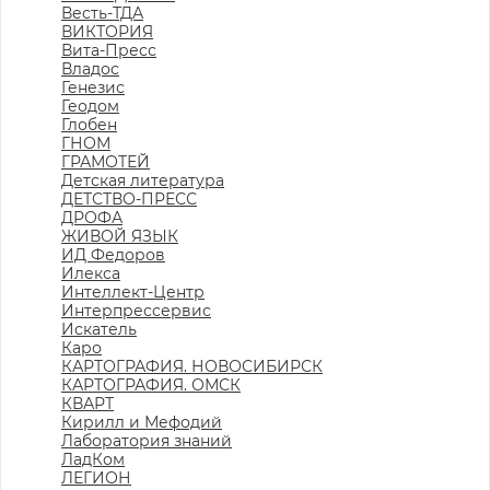
Весть-ТДА
ВИКТОРИЯ
Вита-Пресс
Владос
Генезис
Геодом
Глобен
ГНОМ
ГРАМОТЕЙ
Детская литература
ДЕТСТВО-ПРЕСС
ДРОФА
ЖИВОЙ ЯЗЫК
ИД Федоров
Илекса
Интеллект-Центр
Интерпрессервис
Искатель
Каро
КАРТОГРАФИЯ. НОВОСИБИРСК
КАРТОГРАФИЯ. ОМСК
КВАРТ
Кирилл и Мефодий
Лаборатория знаний
ЛадКом
ЛЕГИОН