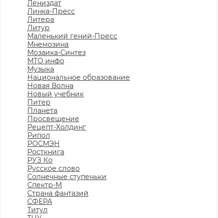
Лениздат
Линка-Пресс
Литера
Литур
Маленький гений-Пресс
Мнемозина
Мозаика-Синтез
МТО инфо
Музыка
Национальное образование
Новая Волна
Новый учебник
Питер
Планета
Просвещение
Рецепт-Холдинг
Рипол
РОСМЭН
Росткнига
РУЗ Ко
Русское слово
Солнечные ступеньки
Спектр-М
Страна фантазий
СФЕРА
Титул