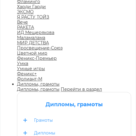
Фламинго
Харди Гарди
ЭКСМО
Я РАСТУ ТОЙЗ
Вече
РАКЕТА
ИД Мещерякова
Маламалама
МИР ДЕТСТВА
Просвещение-Союз
Цветной мир
Феникс-Премьер
Умка
Умные игры
Феникс+
Фолиант-М
Дипломы, грамоты
Дипломы, грамоты
Перейти в раздел
Дипломы, грамоты
Грамоты
Дипломы