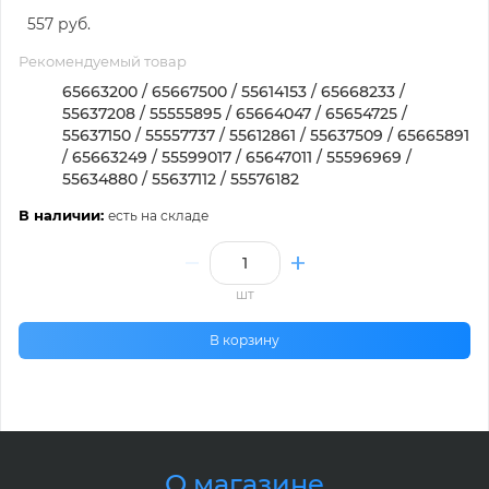
557 руб.
Рекомендуемый товар
65663200 / 65667500 / 55614153 / 65668233 /
55637208 / 55555895 / 65664047 / 65654725 /
55637150 / 55557737 / 55612861 / 55637509 / 65665891
/ 65663249 / 55599017 / 65647011 / 55596969 /
55634880 / 55637112 / 55576182
В наличии:
есть на складе
шт
В корзину
О магазине