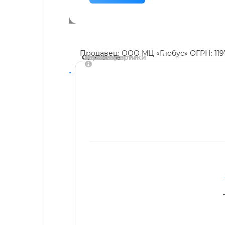
Продавец: ООО МЦ «Глобус» ОГРН: 11
Описание
Характеристики
Аналоги
Комментарии