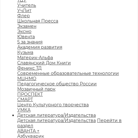
ТЦУ
Учитель
УчЛит
Флер
Школьная Пресса
Экзамен
Эксмо
Ювента
5 за знания
Академия развития
Кузьма
Материк-Альфа
Славянский Дом Книги
Феникс ТД
Современные образовательные технологии
МЦНМО
Педагогическое общество России
Мозаичный парк
ПРОСПЕКТ
СМАРТ
Центр Культурного творчества
УМКА
Детская литература/Издательства
Детская литература/Издательства
Перейти в
раздел
АВАНТА +
Азбукварик