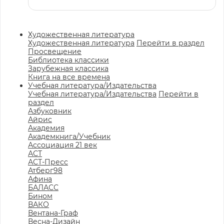
Художественная литература
Художественная литература
Перейти в раздел
Просвещение
Библиотека классики
Зарубежная классика
Книга на все времена
Учебная литература/Издательства
Учебная литература/Издательства
Перейти в
раздел
Азбуковник
Айрис
Академия
Академкнига/Учебник
Ассоциация 21 век
АСТ
АСТ-Пресс
Атберг98
Афина
БАЛАСС
Бином
ВАКО
Вентана-Граф
Весна-Дизайн