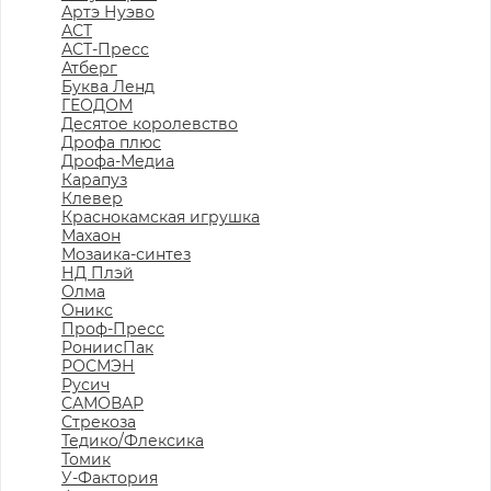
Артэ Нуэво
АСТ
АСТ-Пресс
Атберг
Буква Ленд
ГЕОДОМ
Десятое королевство
Дрофа плюс
Дрофа-Медиа
Карапуз
Клевер
Краснокамская игрушка
Махаон
Мозаика-синтез
НД Плэй
Олма
Оникс
Проф-Пресс
РониисПак
РОСМЭН
Русич
САМОВАР
Стрекоза
Тедико/Флексика
Томик
У-Фактория