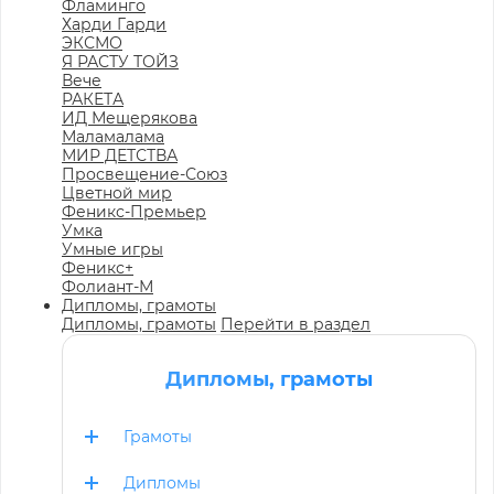
Фламинго
Харди Гарди
ЭКСМО
Я РАСТУ ТОЙЗ
Вече
РАКЕТА
ИД Мещерякова
Маламалама
МИР ДЕТСТВА
Просвещение-Союз
Цветной мир
Феникс-Премьер
Умка
Умные игры
Феникс+
Фолиант-М
Дипломы, грамоты
Дипломы, грамоты
Перейти в раздел
Дипломы, грамоты
Грамоты
Дипломы