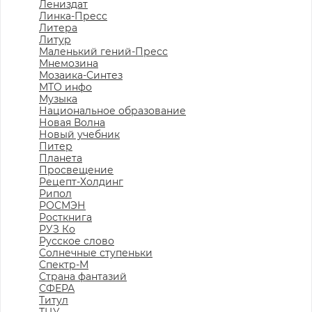
Лениздат
Линка-Пресс
Литера
Литур
Маленький гений-Пресс
Мнемозина
Мозаика-Синтез
МТО инфо
Музыка
Национальное образование
Новая Волна
Новый учебник
Питер
Планета
Просвещение
Рецепт-Холдинг
Рипол
РОСМЭН
Росткнига
РУЗ Ко
Русское слово
Солнечные ступеньки
Спектр-М
Страна фантазий
СФЕРА
Титул