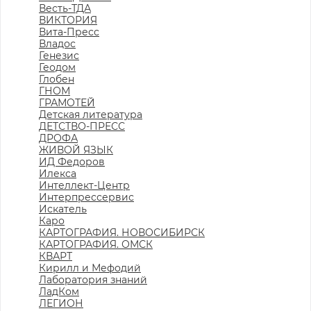
Весть-ТДА
ВИКТОРИЯ
Вита-Пресс
Владос
Генезис
Геодом
Глобен
ГНОМ
ГРАМОТЕЙ
Детская литература
ДЕТСТВО-ПРЕСС
ДРОФА
ЖИВОЙ ЯЗЫК
ИД Федоров
Илекса
Интеллект-Центр
Интерпрессервис
Искатель
Каро
КАРТОГРАФИЯ. НОВОСИБИРСК
КАРТОГРАФИЯ. ОМСК
КВАРТ
Кирилл и Мефодий
Лаборатория знаний
ЛадКом
ЛЕГИОН