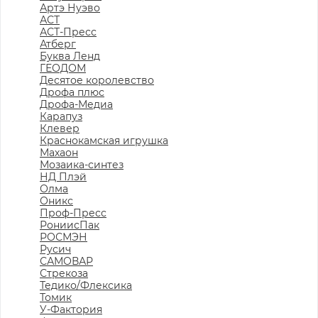
Артэ Нуэво
АСТ
АСТ-Пресс
Атберг
Буква Ленд
ГЕОДОМ
Десятое королевство
Дрофа плюс
Дрофа-Медиа
Карапуз
Клевер
Краснокамская игрушка
Махаон
Мозаика-синтез
НД Плэй
Олма
Оникс
Проф-Пресс
РониисПак
РОСМЭН
Русич
САМОВАР
Стрекоза
Тедико/Флексика
Томик
У-Фактория