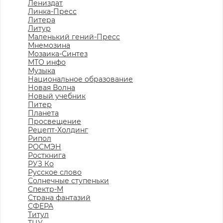
Лениздат
Линка-Пресс
Литера
Литур
Маленький гений-Пресс
Мнемозина
Мозаика-Синтез
МТО инфо
Музыка
Национальное образование
Новая Волна
Новый учебник
Питер
Планета
Просвещение
Рецепт-Холдинг
Рипол
РОСМЭН
Росткнига
РУЗ Ко
Русское слово
Солнечные ступеньки
Спектр-М
Страна фантазий
СФЕРА
Титул