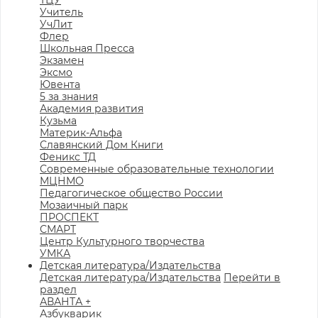
ТЦУ
Учитель
УчЛит
Флер
Школьная Пресса
Экзамен
Эксмо
Ювента
5 за знания
Академия развития
Кузьма
Материк-Альфа
Славянский Дом Книги
Феникс ТД
Современные образовательные технологии
МЦНМО
Педагогическое общество России
Мозаичный парк
ПРОСПЕКТ
СМАРТ
Центр Культурного творчества
УМКА
Детская литература/Издательства
Детская литература/Издательства
Перейти в
раздел
АВАНТА +
Азбукварик