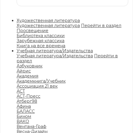
Художественная литература
Художественная литература
Перейти в раздел
Просвещение
Библиотека классики
Зарубежная классика
Книга на все времена
Учебная литература/Издательства
Учебная литература/Издательства
Перейти в
раздел
Азбуковник
Айрис
Академия
Академкнига/Учебник
Ассоциация 21 век
АСТ
АСТ-Пресс
Атберг98
Афина
БАЛАСС
Бином
ВАКО
Вентана-Граф
Весна-Дизайн