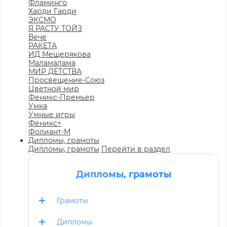
Фламинго
Харди Гарди
ЭКСМО
Я РАСТУ ТОЙЗ
Вече
РАКЕТА
ИД Мещерякова
Маламалама
МИР ДЕТСТВА
Просвещение-Союз
Цветной мир
Феникс-Премьер
Умка
Умные игры
Феникс+
Фолиант-М
Дипломы, грамоты
Дипломы, грамоты
Перейти в раздел
Дипломы, грамоты
Грамоты
Дипломы