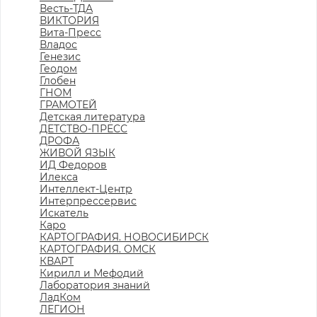
Весть-ТДА
ВИКТОРИЯ
Вита-Пресс
Владос
Генезис
Геодом
Глобен
ГНОМ
ГРАМОТЕЙ
Детская литература
ДЕТСТВО-ПРЕСС
ДРОФА
ЖИВОЙ ЯЗЫК
ИД Федоров
Илекса
Интеллект-Центр
Интерпрессервис
Искатель
Каро
КАРТОГРАФИЯ. НОВОСИБИРСК
КАРТОГРАФИЯ. ОМСК
КВАРТ
Кирилл и Мефодий
Лаборатория знаний
ЛадКом
ЛЕГИОН