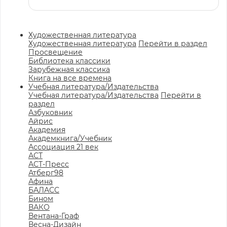
Художественная литература
Художественная литература
Перейти в раздел
Просвещение
Библиотека классики
Зарубежная классика
Книга на все времена
Учебная литература/Издательства
Учебная литература/Издательства
Перейти в
раздел
Азбуковник
Айрис
Академия
Академкнига/Учебник
Ассоциация 21 век
АСТ
АСТ-Пресс
Атберг98
Афина
БАЛАСС
Бином
ВАКО
Вентана-Граф
Весна-Дизайн