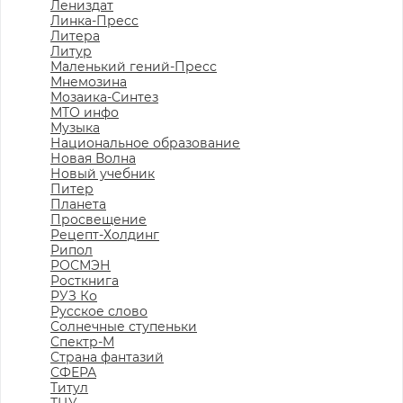
Лениздат
Линка-Пресс
Литера
Литур
Маленький гений-Пресс
Мнемозина
Мозаика-Синтез
МТО инфо
Музыка
Национальное образование
Новая Волна
Новый учебник
Питер
Планета
Просвещение
Рецепт-Холдинг
Рипол
РОСМЭН
Росткнига
РУЗ Ко
Русское слово
Солнечные ступеньки
Спектр-М
Страна фантазий
СФЕРА
Титул