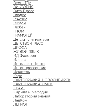
Весть-ТДА
ВИКТОРИЯ
Вита-Пресс
Владос
Генезис
Геодом
Глобен
ГНОМ
ГРАМОТЕЙ
Детская литература
ДЕТСТВО-ПРЕСС
ДРОФА
ЖИВОЙ ЯЗЫК
ИД Федоров
Илекса
Интеллект-Центр
Интерпрессервис
Искатель
Каро
КАРТОГРАФИЯ. НОВОСИБИРСК
КАРТОГРАФИЯ. ОМСК
КВАРТ
Кирилл и Мефодий
Лаборатория знаний
ЛадКом
ЛЕГИОН