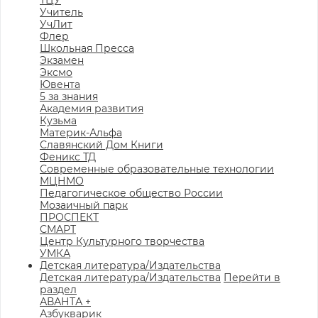
ТЦУ
Учитель
УчЛит
Флер
Школьная Пресса
Экзамен
Эксмо
Ювента
5 за знания
Академия развития
Кузьма
Материк-Альфа
Славянский Дом Книги
Феникс ТД
Современные образовательные технологии
МЦНМО
Педагогическое общество России
Мозаичный парк
ПРОСПЕКТ
СМАРТ
Центр Культурного творчества
УМКА
Детская литература/Издательства
Детская литература/Издательства
Перейти в
раздел
АВАНТА +
Азбукварик