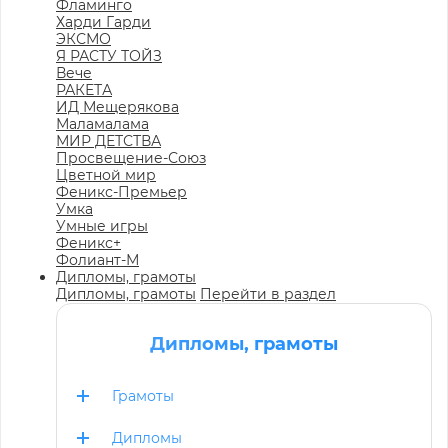
Фламинго
Харди Гарди
ЭКСМО
Я РАСТУ ТОЙЗ
Вече
РАКЕТА
ИД Мещерякова
Маламалама
МИР ДЕТСТВА
Просвещение-Союз
Цветной мир
Феникс-Премьер
Умка
Умные игры
Феникс+
Фолиант-М
Дипломы, грамоты
Дипломы, грамоты
Перейти в раздел
Дипломы, грамоты
Грамоты
Дипломы