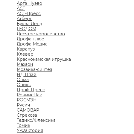
Артэ Нуэво
АСТ
АСТ-Пресс
Атберг
Буква Ленд
ГЕОДОМ
Десятое королевство
Дрофа плюс
Дрофа-Медиа
Карапуз
Клевер
Краснокамская игрушка
Махаон
Мозаика-синтез
НД Плэй
Олма
Оникс
Проф-Пресс
РониисПак
РОСМЭН
Русич
САМОВАР
Стрекоза
Тедико/Флексика
Томик
У-Фактория