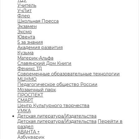
ТЦУ
Учитель
УчЛит
Флер
Школьная Пресса
Экзамен
Эксмо
Ювента
5 за знания
Академия развития
Кузьма
Материк-Альфа
Славянский Дом Книги
Феникс ТД
Современные образовательные технологии
МЦНМО
Педагогическое общество России
Мозаичный парк
ПРОСПЕКТ
СМАРТ
Центр Культурного творчества
УМКА
Детская литература/Издательства
Детская литература/Издательства
Перейти в
раздел
АВАНТА +
Азбукварик