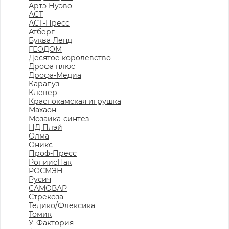
Артэ Нуэво
АСТ
АСТ-Пресс
Атберг
Буква Ленд
ГЕОДОМ
Десятое королевство
Дрофа плюс
Дрофа-Медиа
Карапуз
Клевер
Краснокамская игрушка
Махаон
Мозаика-синтез
НД Плэй
Олма
Оникс
Проф-Пресс
РониисПак
РОСМЭН
Русич
САМОВАР
Стрекоза
Тедико/Флексика
Томик
У-Фактория