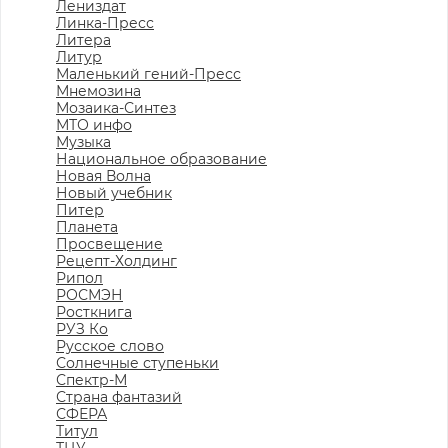
Лениздат
Линка-Пресс
Литера
Литур
Маленький гений-Пресс
Мнемозина
Мозаика-Синтез
МТО инфо
Музыка
Национальное образование
Новая Волна
Новый учебник
Питер
Планета
Просвещение
Рецепт-Холдинг
Рипол
РОСМЭН
Росткнига
РУЗ Ко
Русское слово
Солнечные ступеньки
Спектр-М
Страна фантазий
СФЕРА
Титул