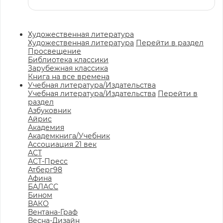
Художественная литература
Художественная литература
Перейти в раздел
Просвещение
Библиотека классики
Зарубежная классика
Книга на все времена
Учебная литература/Издательства
Учебная литература/Издательства
Перейти в
раздел
Азбуковник
Айрис
Академия
Академкнига/Учебник
Ассоциация 21 век
АСТ
АСТ-Пресс
Атберг98
Афина
БАЛАСС
Бином
ВАКО
Вентана-Граф
Весна-Дизайн