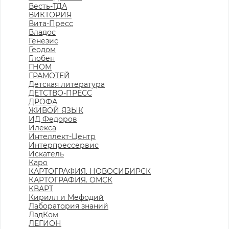
Весть-ТДА
ВИКТОРИЯ
Вита-Пресс
Владос
Генезис
Геодом
Глобен
ГНОМ
ГРАМОТЕЙ
Детская литература
ДЕТСТВО-ПРЕСС
ДРОФА
ЖИВОЙ ЯЗЫК
ИД Федоров
Илекса
Интеллект-Центр
Интерпрессервис
Искатель
Каро
КАРТОГРАФИЯ. НОВОСИБИРСК
КАРТОГРАФИЯ. ОМСК
КВАРТ
Кирилл и Мефодий
Лаборатория знаний
ЛадКом
ЛЕГИОН