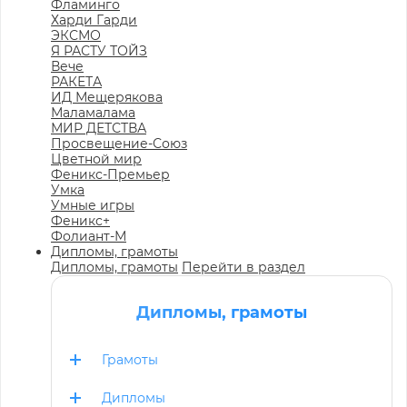
Фламинго
Харди Гарди
ЭКСМО
Я РАСТУ ТОЙЗ
Вече
РАКЕТА
ИД Мещерякова
Маламалама
МИР ДЕТСТВА
Просвещение-Союз
Цветной мир
Феникс-Премьер
Умка
Умные игры
Феникс+
Фолиант-М
Дипломы, грамоты
Дипломы, грамоты
Перейти в раздел
Дипломы, грамоты
Грамоты
Дипломы