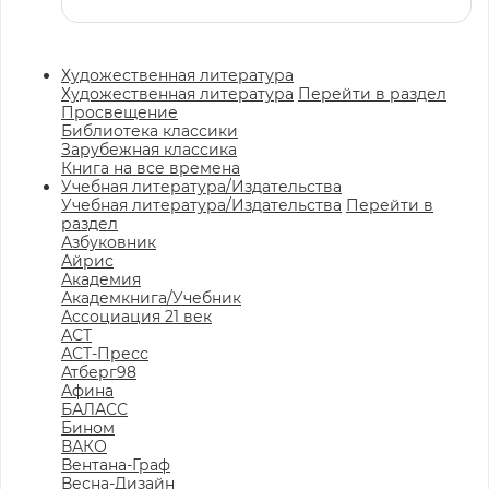
Художественная литература
Художественная литература
Перейти в раздел
Просвещение
Библиотека классики
Зарубежная классика
Книга на все времена
Учебная литература/Издательства
Учебная литература/Издательства
Перейти в
раздел
Азбуковник
Айрис
Академия
Академкнига/Учебник
Ассоциация 21 век
АСТ
АСТ-Пресс
Атберг98
Афина
БАЛАСС
Бином
ВАКО
Вентана-Граф
Весна-Дизайн