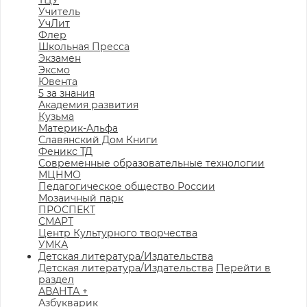
ТЦУ
Учитель
УчЛит
Флер
Школьная Пресса
Экзамен
Эксмо
Ювента
5 за знания
Академия развития
Кузьма
Материк-Альфа
Славянский Дом Книги
Феникс ТД
Современные образовательные технологии
МЦНМО
Педагогическое общество России
Мозаичный парк
ПРОСПЕКТ
СМАРТ
Центр Культурного творчества
УМКА
Детская литература/Издательства
Детская литература/Издательства
Перейти в
раздел
АВАНТА +
Азбукварик