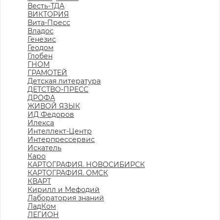
Весть-ТДА
ВИКТОРИЯ
Вита-Пресс
Владос
Генезис
Геодом
Глобен
ГНОМ
ГРАМОТЕЙ
Детская литература
ДЕТСТВО-ПРЕСС
ДРОФА
ЖИВОЙ ЯЗЫК
ИД Федоров
Илекса
Интеллект-Центр
Интерпрессервис
Искатель
Каро
КАРТОГРАФИЯ. НОВОСИБИРСК
КАРТОГРАФИЯ. ОМСК
КВАРТ
Кирилл и Мефодий
Лаборатория знаний
ЛадКом
ЛЕГИОН