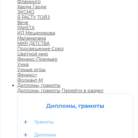
Фламинго
Харди Гарди
ЭКСМО
Я РАСТУ ТОЙЗ
Вече
РАКЕТА
ИД Мещерякова
Маламалама
МИР ДЕТСТВА
Просвещение-Союз
Цветной мир
Феникс-Премьер
Умка
Умные игры
Феникс+
Фолиант-М
Дипломы, грамоты
Дипломы, грамоты
Перейти в раздел
Дипломы, грамоты
Грамоты
Дипломы