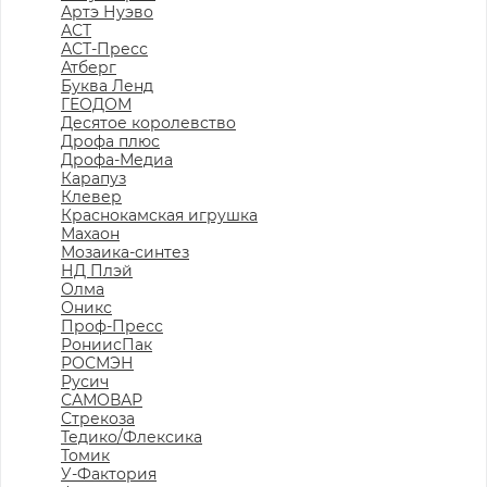
Артэ Нуэво
АСТ
АСТ-Пресс
Атберг
Буква Ленд
ГЕОДОМ
Десятое королевство
Дрофа плюс
Дрофа-Медиа
Карапуз
Клевер
Краснокамская игрушка
Махаон
Мозаика-синтез
НД Плэй
Олма
Оникс
Проф-Пресс
РониисПак
РОСМЭН
Русич
САМОВАР
Стрекоза
Тедико/Флексика
Томик
У-Фактория