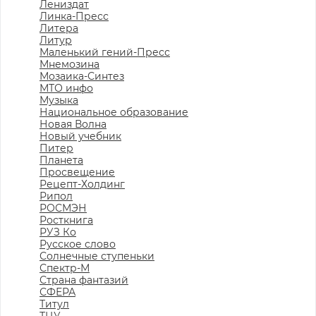
Лениздат
Линка-Пресс
Литера
Литур
Маленький гений-Пресс
Мнемозина
Мозаика-Синтез
МТО инфо
Музыка
Национальное образование
Новая Волна
Новый учебник
Питер
Планета
Просвещение
Рецепт-Холдинг
Рипол
РОСМЭН
Росткнига
РУЗ Ко
Русское слово
Солнечные ступеньки
Спектр-М
Страна фантазий
СФЕРА
Титул