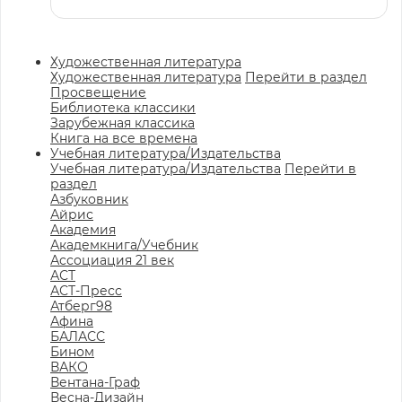
Художественная литература
Художественная литература
Перейти в раздел
Просвещение
Библиотека классики
Зарубежная классика
Книга на все времена
Учебная литература/Издательства
Учебная литература/Издательства
Перейти в
раздел
Азбуковник
Айрис
Академия
Академкнига/Учебник
Ассоциация 21 век
АСТ
АСТ-Пресс
Атберг98
Афина
БАЛАСС
Бином
ВАКО
Вентана-Граф
Весна-Дизайн