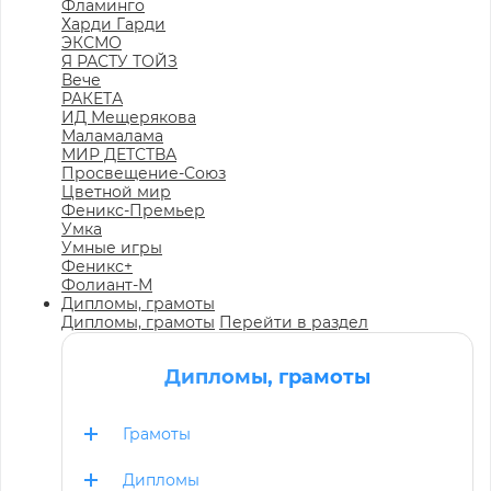
Фламинго
Харди Гарди
ЭКСМО
Я РАСТУ ТОЙЗ
Вече
РАКЕТА
ИД Мещерякова
Маламалама
МИР ДЕТСТВА
Просвещение-Союз
Цветной мир
Феникс-Премьер
Умка
Умные игры
Феникс+
Фолиант-М
Дипломы, грамоты
Дипломы, грамоты
Перейти в раздел
Дипломы, грамоты
Грамоты
Дипломы