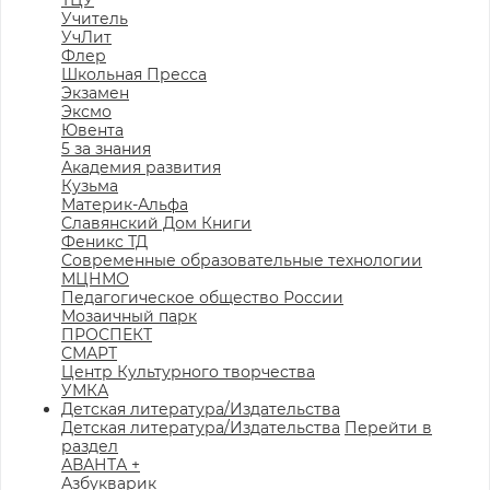
ТЦУ
Учитель
УчЛит
Флер
Школьная Пресса
Экзамен
Эксмо
Ювента
5 за знания
Академия развития
Кузьма
Материк-Альфа
Славянский Дом Книги
Феникс ТД
Современные образовательные технологии
МЦНМО
Педагогическое общество России
Мозаичный парк
ПРОСПЕКТ
СМАРТ
Центр Культурного творчества
УМКА
Детская литература/Издательства
Детская литература/Издательства
Перейти в
раздел
АВАНТА +
Азбукварик