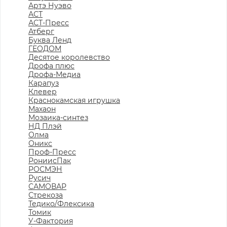
Артэ Нуэво
АСТ
АСТ-Пресс
Атберг
Буква Ленд
ГЕОДОМ
Десятое королевство
Дрофа плюс
Дрофа-Медиа
Карапуз
Клевер
Краснокамская игрушка
Махаон
Мозаика-синтез
НД Плэй
Олма
Оникс
Проф-Пресс
РониисПак
РОСМЭН
Русич
САМОВАР
Стрекоза
Тедико/Флексика
Томик
У-Фактория