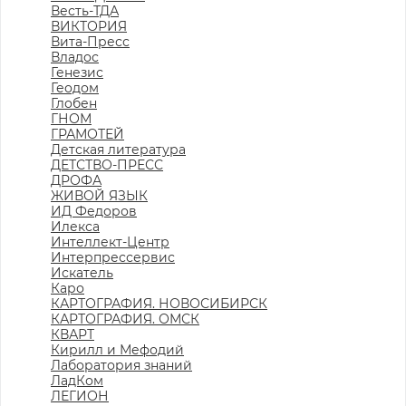
Весть-ТДА
ВИКТОРИЯ
Вита-Пресс
Владос
Генезис
Геодом
Глобен
ГНОМ
ГРАМОТЕЙ
Детская литература
ДЕТСТВО-ПРЕСС
ДРОФА
ЖИВОЙ ЯЗЫК
ИД Федоров
Илекса
Интеллект-Центр
Интерпрессервис
Искатель
Каро
КАРТОГРАФИЯ. НОВОСИБИРСК
КАРТОГРАФИЯ. ОМСК
КВАРТ
Кирилл и Мефодий
Лаборатория знаний
ЛадКом
ЛЕГИОН