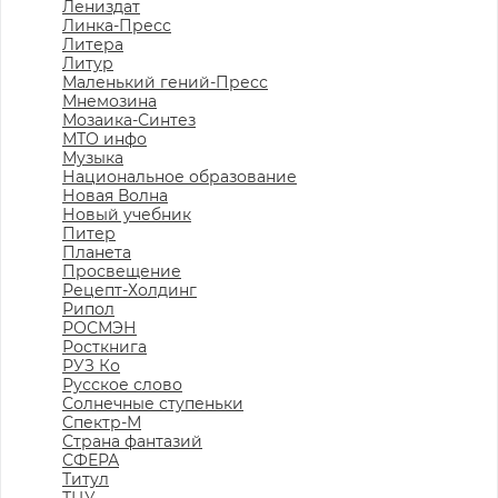
Лениздат
Линка-Пресс
Литера
Литур
Маленький гений-Пресс
Мнемозина
Мозаика-Синтез
МТО инфо
Музыка
Национальное образование
Новая Волна
Новый учебник
Питер
Планета
Просвещение
Рецепт-Холдинг
Рипол
РОСМЭН
Росткнига
РУЗ Ко
Русское слово
Солнечные ступеньки
Спектр-М
Страна фантазий
СФЕРА
Титул