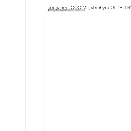
Продавец: ООО МЦ «Глобус» ОГРН: 11
Описание
Характеристики
Комментарии