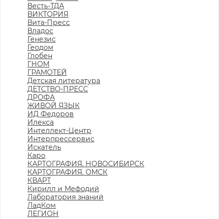
Весть-ТДА
ВИКТОРИЯ
Вита-Пресс
Владос
Генезис
Геодом
Глобен
ГНОМ
ГРАМОТЕЙ
Детская литература
ДЕТСТВО-ПРЕСС
ДРОФА
ЖИВОЙ ЯЗЫК
ИД Федоров
Илекса
Интеллект-Центр
Интерпрессервис
Искатель
Каро
КАРТОГРАФИЯ. НОВОСИБИРСК
КАРТОГРАФИЯ. ОМСК
КВАРТ
Кирилл и Мефодий
Лаборатория знаний
ЛадКом
ЛЕГИОН