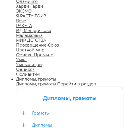
Фламинго
Харди Гарди
ЭКСМО
Я РАСТУ ТОЙЗ
Вече
РАКЕТА
ИД Мещерякова
Маламалама
МИР ДЕТСТВА
Просвещение-Союз
Цветной мир
Феникс-Премьер
Умка
Умные игры
Феникс+
Фолиант-М
Дипломы, грамоты
Дипломы, грамоты
Перейти в раздел
Дипломы, грамоты
Грамоты
Дипломы