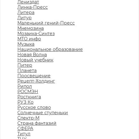
Лениздат
Линка-Пресс
Литера
Литур
Маленький гений-Пресс
Мнемозина
Мозаика-Синтез
МТО инфо
Музыка
Национальное образование
Новая Волна
Новый учебник
Питер
Планета
Просвещение
Рецепт-Холдинг
Рипол
РОСМЭН
Росткнига
РУЗ Ко
Русское слово
Солнечные ступеньки
Спектр-М
Страна фантазий
СФЕРА
Титул