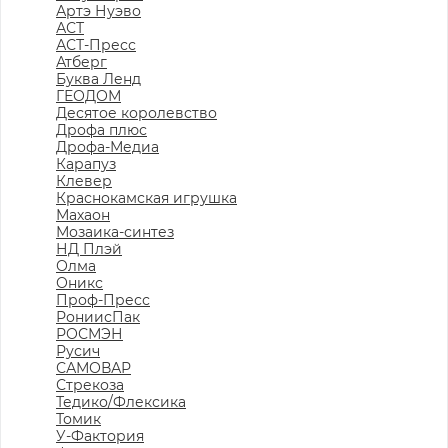
Артэ Нуэво
АСТ
АСТ-Пресс
Атберг
Буква Ленд
ГЕОДОМ
Десятое королевство
Дрофа плюс
Дрофа-Медиа
Карапуз
Клевер
Краснокамская игрушка
Махаон
Мозаика-синтез
НД Плэй
Олма
Оникс
Проф-Пресс
РониисПак
РОСМЭН
Русич
САМОВАР
Стрекоза
Тедико/Флексика
Томик
У-Фактория