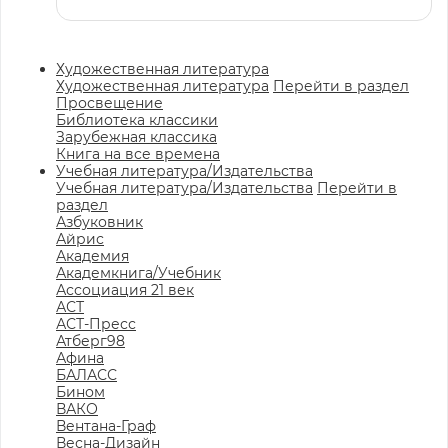
Художественная литература
Художественная литература
Перейти в раздел
Просвещение
Библиотека классики
Зарубежная классика
Книга на все времена
Учебная литература/Издательства
Учебная литература/Издательства
Перейти в
раздел
Азбуковник
Айрис
Академия
Академкнига/Учебник
Ассоциация 21 век
АСТ
АСТ-Пресс
Атберг98
Афина
БАЛАСС
Бином
ВАКО
Вентана-Граф
Весна-Дизайн