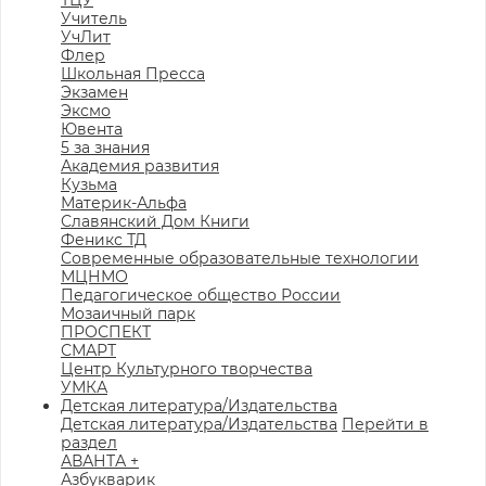
ТЦУ
Учитель
УчЛит
Флер
Школьная Пресса
Экзамен
Эксмо
Ювента
5 за знания
Академия развития
Кузьма
Материк-Альфа
Славянский Дом Книги
Феникс ТД
Современные образовательные технологии
МЦНМО
Педагогическое общество России
Мозаичный парк
ПРОСПЕКТ
СМАРТ
Центр Культурного творчества
УМКА
Детская литература/Издательства
Детская литература/Издательства
Перейти в
раздел
АВАНТА +
Азбукварик