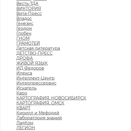
Весть-ТДА
ВИКТОРИЯ
Вита-Пресс
Владос
Генезис
Геодом
Глобен
ГНОМ
ГРАМОТЕЙ
Детская литература
ДЕТСТВО-ПРЕСС
ДРОФА
ЖИВОЙ ЯЗЫК
ИД Федоров
Илекса
Интеллект-Центр
Интерпрессервис
Искатель
Каро
КАРТОГРАФИЯ. НОВОСИБИРСК
КАРТОГРАФИЯ. ОМСК
КВАРТ
Кирилл и Мефодий
Лаборатория знаний
ЛадКом
ЛЕГИОН