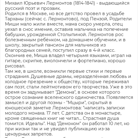
Михаил Юрьевич Лермонтов (1814-1841) - выдающийся
русский поэт и прозаик.
Родился в Москве, но все детство провел в усадьбе
Тарханы (сейчас с. Лермонтово), под Пензой, Родители
Миши мало жили вместе, мама скоро умерла, отец
уехал в снос имение, оставив мальчика на попечение
бабушки, урожденной Столыпиной. Лермонтов рос
болезненным ребёнком, на домашнем обучении, и в
школу, закрытый пансион для мальчиков из
благородных семей, поступил сразу в 4-й класс.
Окончив ее, Миша владел четырьмя языками, играл на
гитаре, скрипке, виолончели и фортепиано, хорошо
рисовал.
Там же, в школе, возникли первые стихи и первые
страдания. Душевные драмы, неразделённая любовь и
холодное презрение к обществу, которые переживал
сам поэт, стали лейтмотивом его творчества. Уже в это
время он задумывает "Демона", в основе которого
острое сознание вселенского одиночества. Появляется
замысел и другой поэмы - "Мцыри", скрытый в
юношеской заметке Лермонтова: "написать записки
молодого монаха. 17 лет. С детства он в монастыре,
кроме священных книг не читал... Страстная душа
томится. Идеалы". Над "Демоном" он работал 10 лет, но
при жизни так и не увидел публикацию из-за
цензурных запретов.