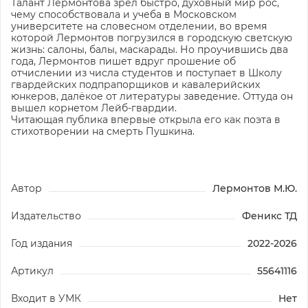
Талант Лермонтова зрел быстро, духовный мир рос,
чему способствовала и учеба в Московском
университете на словесном отделении, во время
которой Лермонтов погрузился в городскую светскую
жизнь: салоны, балы, маскарады. Но проучившись два
года, Лермонтов пишет вдруг прошение об
отчислении из числа студентов и поступает в Школу
гвардейских подпрапорщиков и кавалерийских
юнкеров, далёкое от литературы заведение. Оттуда он
вышел корнетом Лейб-гвардии.
Читающая публика впервые открыла его как поэта в
стихотворении на смерть Пушкина.
Автор
Лермонтов М.Ю.
Издательство
Феникс ТД
Год издания
2022-2026
Артикул
55641116
Входит в УМК
Нет