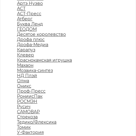
Артэ Нуэво
АСТ
АСТ-Пресс
Атберг
Буква Ленд
ГЕОДОМ
Десятое королевство
Дрофа плюс
Дрофа-Медиа
Карапуз
Клевер
Краснокамская игрушка
Махаон
Мозаика-синтез
НД Плэй
Олма
Оникс
Проф-Пресс
РониисПак
РОСМЭН
Русич
САМОВАР
Стрекоза
Тедико/Флексика
Томик
У-Фактория