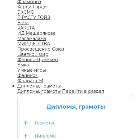
Фламинго
Харди Гарди
ЭКСМО
Я РАСТУ ТОЙЗ
Вече
РАКЕТА
ИД Мещерякова
Маламалама
МИР ДЕТСТВА
Просвещение-Союз
Цветной мир
Феникс-Премьер
Умка
Умные игры
Феникс+
Фолиант-М
Дипломы, грамоты
Дипломы, грамоты
Перейти в раздел
Дипломы, грамоты
Грамоты
Дипломы