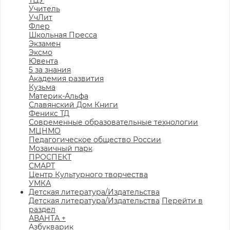
ТЦУ
Учитель
УчЛит
Флер
Школьная Пресса
Экзамен
Эксмо
Ювента
5 за знания
Академия развития
Кузьма
Материк-Альфа
Славянский Дом Книги
Феникс ТД
Современные образовательные технологии
МЦНМО
Педагогическое общество России
Мозаичный парк
ПРОСПЕКТ
СМАРТ
Центр Культурного творчества
УМКА
Детская литература/Издательства
Детская литература/Издательства
Перейти в
раздел
АВАНТА +
Азбукварик