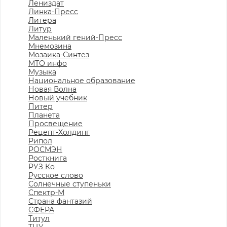
Лениздат
Линка-Пресс
Литера
Литур
Маленький гений-Пресс
Мнемозина
Мозаика-Синтез
МТО инфо
Музыка
Национальное образование
Новая Волна
Новый учебник
Питер
Планета
Просвещение
Рецепт-Холдинг
Рипол
РОСМЭН
Росткнига
РУЗ Ко
Русское слово
Солнечные ступеньки
Спектр-М
Страна фантазий
СФЕРА
Титул