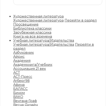
Художественная литература
Художественная литература
Перейти в раздел
Просвещение
Библиотека классики
Зарубежная классика
Книга на все времена
Учебная литература/Издательства
Учебная литература/Издательства
Перейти в
раздел
Азбуковник
Айрис
Академия
Академкнига/Учебник
Ассоциация 21 век
АСТ
АСТ-Пресс
Атберг98
Афина
БАЛАСС
Бином
ВАКО
Вентана-Граф
Весна-Дизайн