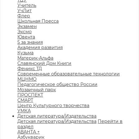
ТЦУ
Учитель
УчЛит
Флер
Школьная Пресса
Экзамен
Эксмо
Ювента
5 за знания
Академия развития
Кузьма
Материк-Альфа
Славянский Дом Книги
Феникс ТД
Современные образовательные технологии
МЦНМО
Педагогическое общество России
Мозаичный парк
ПРОСПЕКТ
СМАРТ
Центр Культурного творчества
УМКА
Детская литература/Издательства
Детская литература/Издательства
Перейти в
раздел
АВАНТА +
Азбукварик