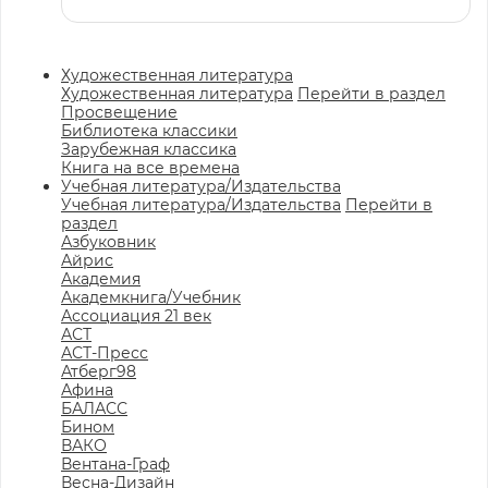
Художественная литература
Художественная литература
Перейти в раздел
Просвещение
Библиотека классики
Зарубежная классика
Книга на все времена
Учебная литература/Издательства
Учебная литература/Издательства
Перейти в
раздел
Азбуковник
Айрис
Академия
Академкнига/Учебник
Ассоциация 21 век
АСТ
АСТ-Пресс
Атберг98
Афина
БАЛАСС
Бином
ВАКО
Вентана-Граф
Весна-Дизайн