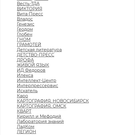
Весть-ТДА
ВИКТОРИЯ
Вита-Пресс
Владос
Генезис
Геодом
Глобен
ГНОМ
ГРАМОТЕЙ
Детская литература
ДЕТСТВО-ПРЕСС
ДРОФА
ЖИВОЙ ЯЗЫК
ИД Федоров
Илекса
Интеллект-Центр
Интерпрессервис
Искатель
Каро
КАРТОГРАФИЯ. НОВОСИБИРСК
КАРТОГРАФИЯ. ОМСК
КВАРТ
Кирилл и Мефодий
Лаборатория знаний
ЛадКом
ЛЕГИОН