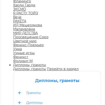
Фламинго
Харди Гарди
ЭКСМО
Я РАСТУ ТОЙЗ
Вече
РАКЕТА
ИД Мещерякова
Маламалама
МИР ДЕТСТВА
Просвещение-Союз
Цветной мир
Феникс-Премьер
Умка
Умные игры
Феникс+
Фолиант-М
Дипломы, грамоты
Дипломы, грамоты
Перейти в раздел
Дипломы, грамоты
Грамоты
Дипломы