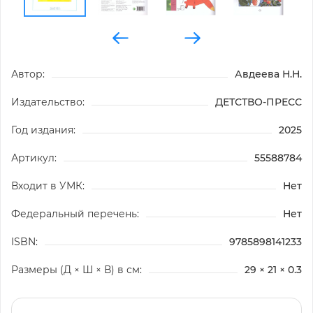
Автор:
Авдеева Н.Н.
Издательство:
ДЕТСТВО-ПРЕСС
Год издания:
2025
Артикул:
55588784
Входит в УМК:
Нет
Федеральный перечень:
Нет
ISBN:
9785898141233
Размеры (Д × Ш × В) в см:
29 × 21 × 0.3