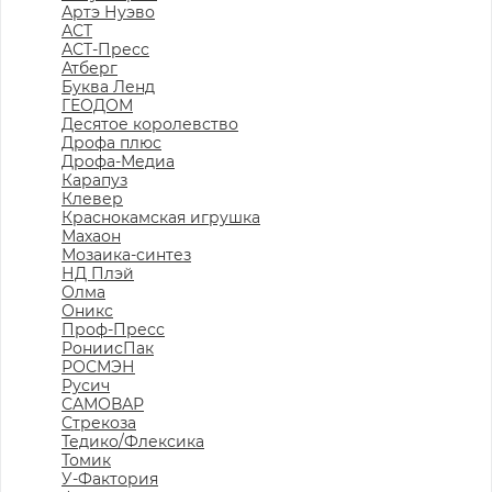
Артэ Нуэво
АСТ
АСТ-Пресс
Атберг
Буква Ленд
ГЕОДОМ
Десятое королевство
Дрофа плюс
Дрофа-Медиа
Карапуз
Клевер
Краснокамская игрушка
Махаон
Мозаика-синтез
НД Плэй
Олма
Оникс
Проф-Пресс
РониисПак
РОСМЭН
Русич
САМОВАР
Стрекоза
Тедико/Флексика
Томик
У-Фактория