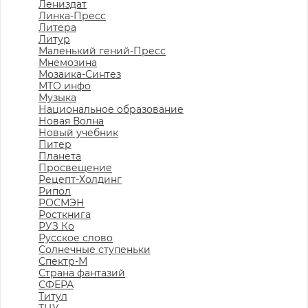
Лениздат
Линка-Пресс
Литера
Литур
Маленький гений-Пресс
Мнемозина
Мозаика-Синтез
МТО инфо
Музыка
Национальное образование
Новая Волна
Новый учебник
Питер
Планета
Просвещение
Рецепт-Холдинг
Рипол
РОСМЭН
Росткнига
РУЗ Ко
Русское слово
Солнечные ступеньки
Спектр-М
Страна фантазий
СФЕРА
Титул