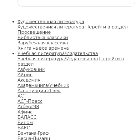
Художественная литература
Художественная литература
Перейти в раздел
Просвещение
Библиотека классики
Зарубежная классика
Книга на все времена
Учебная литература/Издательства
Учебная литература/Издательства
Перейти в
раздел
Азбуковник
Айрис
Академия
Академкнига/Учебник
Ассоциация 21 век
АСТ
АСТ-Пресс
Атберг98
Афина
БАЛАСС
Бином
ВАКО
Вентана-Граф
Весна-Дизайн