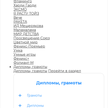
Фламинго
Харди Гарди
ЭКСМО
Я РАСТУ ТОЙЗ
Вече
РАКЕТА
ИД Мещерякова
Маламалама
МИР ДЕТСТВА
Просвещение-Союз
Цветной мир
Феникс-Премьер
Умка
Умные игры
Феникс+
Фолиант-М
Дипломы, грамоты
Дипломы, грамоты
Перейти в раздел
Дипломы, грамоты
Грамоты
Дипломы