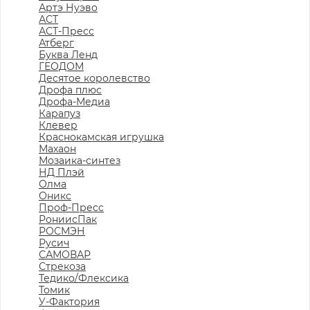
Артэ Нуэво
АСТ
АСТ-Пресс
Атберг
Буква Ленд
ГЕОДОМ
Десятое королевство
Дрофа плюс
Дрофа-Медиа
Карапуз
Клевер
Краснокамская игрушка
Махаон
Мозаика-синтез
НД Плэй
Олма
Оникс
Проф-Пресс
РониисПак
РОСМЭН
Русич
САМОВАР
Стрекоза
Тедико/Флексика
Томик
У-Фактория