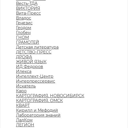
Весть-ТДА
ВИКТОРИЯ
Вита-Пресс
Владос
Генезис
Геодом
Глобен
ГНОМ
ГРАМОТЕЙ
Детская литература
ДЕТСТВО-ПРЕСС
ДРОФА
ЖИВОЙ ЯЗЫК
ИД Федоров
Илекса
Интеллект-Центр
Интерпрессервис
Искатель
Каро
КАРТОГРАФИЯ. НОВОСИБИРСК
КАРТОГРАФИЯ. ОМСК
КВАРТ
Кирилл и Мефодий
Лаборатория знаний
ЛадКом
ЛЕГИОН