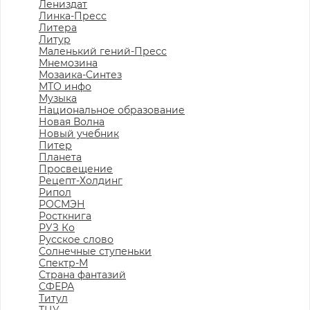
Лениздат
Линка-Пресс
Литера
Литур
Маленький гений-Пресс
Мнемозина
Мозаика-Синтез
МТО инфо
Музыка
Национальное образование
Новая Волна
Новый учебник
Питер
Планета
Просвещение
Рецепт-Холдинг
Рипол
РОСМЭН
Росткнига
РУЗ Ко
Русское слово
Солнечные ступеньки
Спектр-М
Страна фантазий
СФЕРА
Титул