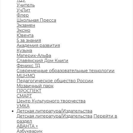
ТЦУ
Учитель
УчЛит
Флер
Школьная Пресса
Экзамен
Эксмо
Ювента
5 за знания
Академия развития
Кузьма
Материк-Альфа
Славянский Дом Книги
Феникс ТД
Современные образовательные технологии
МЦНМО
Педагогическое общество России
Мозаичный парк
ПРОСПЕКТ
СМАРТ
Центр Культурного творчества
УМКА
Детская литература/Издательства
Детская литература/Издательства
Перейти в
раздел
АВАНТА +
Азбукварик