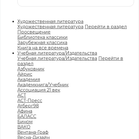
Художественная литература
Художественная литература
Перейти в раздел
Просвещение
Библиотека классики
Зарубежная классика
Книга на все времена
Учебная литература/Издательства
Учебная литература/Издательства
Перейти в
раздел
Азбуковник
Айрис
Академия
Академкнига/Учебник
Ассоциация 21 век
АСТ
АСТ-Пресс
Атберг98
Афина
БАЛАСС
Бином
ВАКО
Вентана-Граф
Весна-Дизайн