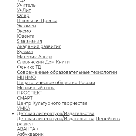
ТЦУ
Учитель
УчЛит
Флер
Школьная Пресса
Экзамен
Эксмо
Ювента
5 за знания
Академия развития
Кузьма
Материк-Альфа
Славянский Дом Книги
Феникс ТД
Современные образовательные технологии
МЦНМО
Педагогическое общество России
Мозаичный парк
ПРОСПЕКТ
СМАРТ
Центр Культурного творчества
УМКА
Детская литература/Издательства
Детская литература/Издательства
Перейти в
раздел
АВАНТА +
Азбукварик