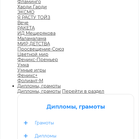
Фламинго
Харди Гарди
ЭКСМО
Я РАСТУ ТОЙЗ
Вече
РАКЕТА
ИД Мещерякова
Маламалама
МИР ДЕТСТВА
Просвещение-Союз
Цветной мир
Феникс-Премьер
Умка
Умные игры
Феникс+
Фолиант-М
Дипломы, грамоты
Дипломы, грамоты
Перейти в раздел
Дипломы, грамоты
Грамоты
Дипломы