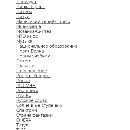
Лениздат
Линка-Пресс
Литера
Литур
Маленький гений-Пресс
Мнемозина
Мозаика-Синтез
МТО инфо
Музыка
Национальное образование
Новая Волна
Новый учебник
Питер
Планета
Просвещение
Рецепт-Холдинг
Рипол
РОСМЭН
Росткнига
РУЗ Ко
Русское слово
Солнечные ступеньки
Спектр-М
Страна фантазий
СФЕРА
Титул