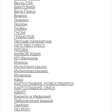
Весть-ТДА
ВИКТОРИЯ
Вита-Пресс
Владос
Генезис
Геодом
Глобен
ГНОМ
ГРАМОТЕЙ
Детская литература
ДЕТСТВО-ПРЕСС
ДРОФА
ЖИВОЙ ЯЗЫК
ИД Федоров
Илекса
Интеллект-Центр
Интерпрессервис
Искатель
Каро
КАРТОГРАФИЯ. НОВОСИБИРСК
КАРТОГРАФИЯ. ОМСК
КВАРТ
Кирилл и Мефодий
Лаборатория знаний
ЛадКом
ЛЕГИОН