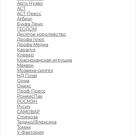
Артэ Нуэво
АСТ
АСТ-Пресс
Атберг
Буква Ленд
ГЕОДОМ
Десятое королевство
Дрофа плюс
Дрофа-Медиа
Карапуз
Клевер
Краснокамская игрушка
Махаон
Мозаика-синтез
НД Плэй
Олма
Оникс
Проф-Пресс
РониисПак
РОСМЭН
Русич
САМОВАР
Стрекоза
Тедико/Флексика
Томик
У-Фактория