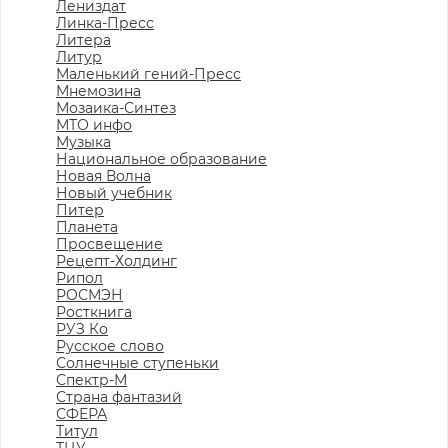
Лениздат
Линка-Пресс
Литера
Литур
Маленький гений-Пресс
Мнемозина
Мозаика-Синтез
МТО инфо
Музыка
Национальное образование
Новая Волна
Новый учебник
Питер
Планета
Просвещение
Рецепт-Холдинг
Рипол
РОСМЭН
Росткнига
РУЗ Ко
Русское слово
Солнечные ступеньки
Спектр-М
Страна фантазий
СФЕРА
Титул