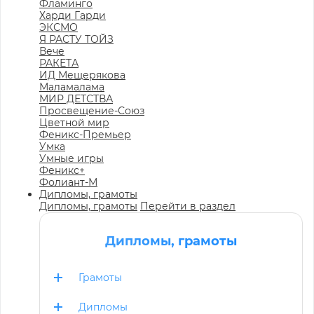
Фламинго
Харди Гарди
ЭКСМО
Я РАСТУ ТОЙЗ
Вече
РАКЕТА
ИД Мещерякова
Маламалама
МИР ДЕТСТВА
Просвещение-Союз
Цветной мир
Феникс-Премьер
Умка
Умные игры
Феникс+
Фолиант-М
Дипломы, грамоты
Дипломы, грамоты
Перейти в раздел
Дипломы, грамоты
Грамоты
Дипломы