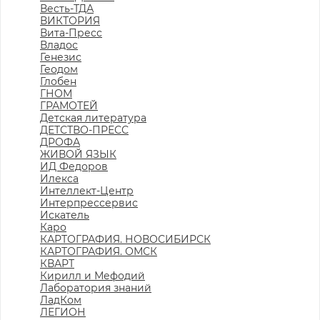
Весть-ТДА
ВИКТОРИЯ
Вита-Пресс
Владос
Генезис
Геодом
Глобен
ГНОМ
ГРАМОТЕЙ
Детская литература
ДЕТСТВО-ПРЕСС
ДРОФА
ЖИВОЙ ЯЗЫК
ИД Федоров
Илекса
Интеллект-Центр
Интерпрессервис
Искатель
Каро
КАРТОГРАФИЯ. НОВОСИБИРСК
КАРТОГРАФИЯ. ОМСК
КВАРТ
Кирилл и Мефодий
Лаборатория знаний
ЛадКом
ЛЕГИОН