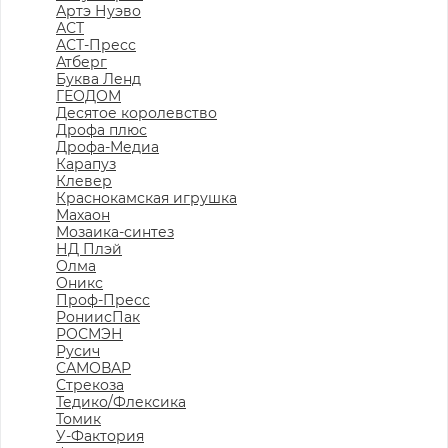
Артэ Нуэво
АСТ
АСТ-Пресс
Атберг
Буква Ленд
ГЕОДОМ
Десятое королевство
Дрофа плюс
Дрофа-Медиа
Карапуз
Клевер
Краснокамская игрушка
Махаон
Мозаика-синтез
НД Плэй
Олма
Оникс
Проф-Пресс
РониисПак
РОСМЭН
Русич
САМОВАР
Стрекоза
Тедико/Флексика
Томик
У-Фактория