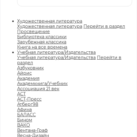
Художественная литература
Художественная литература
Перейти в раздел
Просвещение
Библиотека классики
Зарубежная классика
Книга на все времена
Учебная литература/Издательства
Учебная литература/Издательства
Перейти в
раздел
Азбуковник
Айрис
Академия
Академкнига/Учебник
Ассоциация 21 век
АСТ
АСТ-Пресс
Атберг98
Афина
БАЛАСС
Бином
ВАКО
Вентана-Граф
Весна-Дизайн