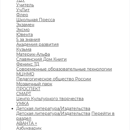
ТЦУ
Учитель
УчЛит
Флер
Школьная Пресса
Экзамен
Эксмо
Ювента
5 за знания
Академия развития
Кузьма
Материк-Альфа
Славянский Дом Книги
Феникс ТД
Современные образовательные технологии
МЦНМО
Педагогическое общество России
Мозаичный парк
ПРОСПЕКТ
СМАРТ
Центр Культурного творчества
УМКА
Детская литература/Издательства
Детская литература/Издательства
Перейти в
раздел
АВАНТА +
Азбукварик