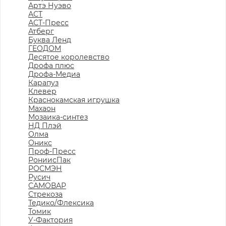
Артэ Нуэво
АСТ
АСТ-Пресс
Атберг
Буква Ленд
ГЕОДОМ
Десятое королевство
Дрофа плюс
Дрофа-Медиа
Карапуз
Клевер
Краснокамская игрушка
Махаон
Мозаика-синтез
НД Плэй
Олма
Оникс
Проф-Пресс
РониисПак
РОСМЭН
Русич
САМОВАР
Стрекоза
Тедико/Флексика
Томик
У-Фактория