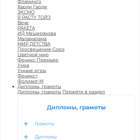
Фламинго
Харди Гарди
ЭКСМО
Я РАСТУ ТОЙЗ
Вече
РАКЕТА
ИД Мещерякова
Маламалама
МИР ДЕТСТВА
Просвещение-Союз
Цветной мир
Феникс-Премьер
Умка
Умные игры
Феникс+
Фолиант-М
Дипломы, грамоты
Дипломы, грамоты
Перейти в раздел
Дипломы, грамоты
Грамоты
Дипломы