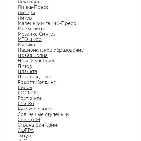
Лениздат
Линка-Пресс
Литера
Литур
Маленький гений-Пресс
Мнемозина
Мозаика-Синтез
МТО инфо
Музыка
Национальное образование
Новая Волна
Новый учебник
Питер
Планета
Просвещение
Рецепт-Холдинг
Рипол
РОСМЭН
Росткнига
РУЗ Ко
Русское слово
Солнечные ступеньки
Спектр-М
Страна фантазий
СФЕРА
Титул