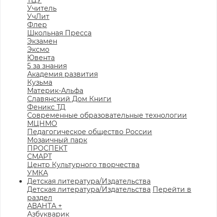
ТЦУ
Учитель
УчЛит
Флер
Школьная Пресса
Экзамен
Эксмо
Ювента
5 за знания
Академия развития
Кузьма
Материк-Альфа
Славянский Дом Книги
Феникс ТД
Современные образовательные технологии
МЦНМО
Педагогическое общество России
Мозаичный парк
ПРОСПЕКТ
СМАРТ
Центр Культурного творчества
УМКА
Детская литература/Издательства
Детская литература/Издательства
Перейти в
раздел
АВАНТА +
Азбукварик