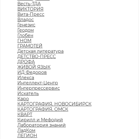
Весть-ТДА
ВИКТОРИЯ
Вита-Пресс
Владос
Генезис
Геодом
Глобен
ГНОМ
ГРАМОТЕЙ
Детская литература
ДЕТСТВО-ПРЕСС
ДРОФА
ЖИВОЙ ЯЗЫК
ИД Федоров
Илекса
Интеллект-Центр
Интерпрессервис
Искатель
Каро
КАРТОГРАФИЯ. НОВОСИБИРСК
КАРТОГРАФИЯ. ОМСК
КВАРТ
Кирилл и Мефодий
Лаборатория знаний
ЛадКом
ЛЕГИОН