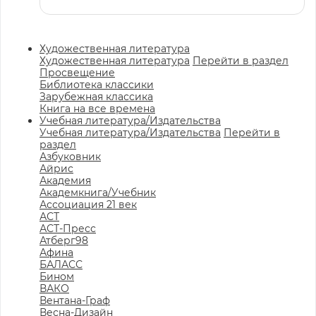
Художественная литература
Художественная литература
Перейти в раздел
Просвещение
Библиотека классики
Зарубежная классика
Книга на все времена
Учебная литература/Издательства
Учебная литература/Издательства
Перейти в
раздел
Азбуковник
Айрис
Академия
Академкнига/Учебник
Ассоциация 21 век
АСТ
АСТ-Пресс
Атберг98
Афина
БАЛАСС
Бином
ВАКО
Вентана-Граф
Весна-Дизайн